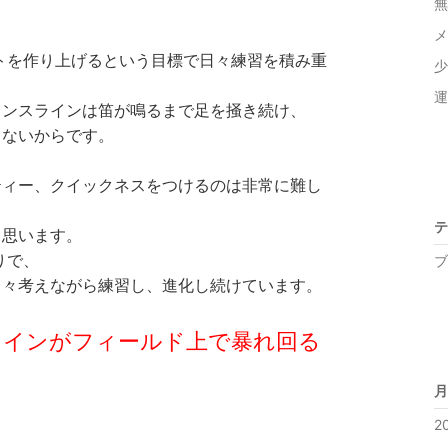
無
メ
トを作り上げるという目標で日々練習を積み重
少
運
ェンスラインは笛が鳴るまで足を掻き続け、
らないからです。
ティー、クイックネスをつけるのは非常に難し
テ
と思います。
りで、
ブ
日々考えながら練習し、進化し続けています。
ラインがフィールド上で暴れ回る
月
2