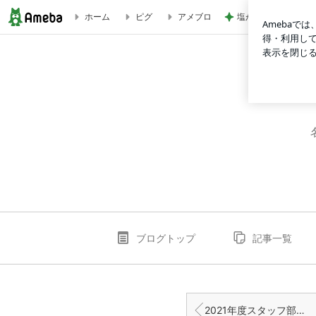
塩が少なくて美味し
ホーム
ピグ
アメブロ
2021年度パートリーダー意気込みブログ vol.3 | nugrampus
ブログトップ
記事一覧
2021年度スタッフ部門リーダー意気込み