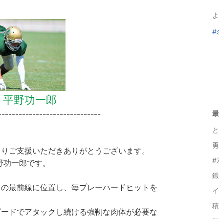
よ
#
1 平野功一郎
------------------------------
最
と
勇
よりご支援いただきありがとうございます。
#
野功一郎です。
鍛
スの最前線に位置し、毎プレーハードヒットを
イ
積
ピードでアタックし続ける強靭な肉体が必要な