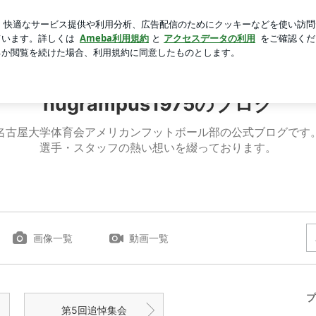
い玄米おにぎり
芸能人ブログ
人気ブログ
新規登録
1975のブログ
nugrampus1975のブログ
名古屋大学体育会アメリカンフットボール部の公式ブログです
選手・スタッフの熱い想いを綴っております。
画像一覧
動画一覧
プ
第5回追悼集会