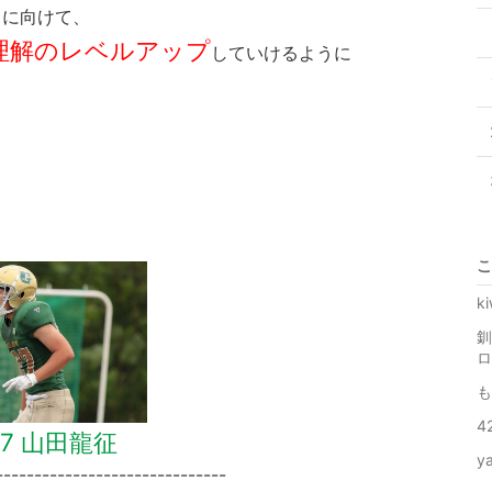
」に向けて、
理解のレベルアップ
していけるように
こ
k
釧
ロ
も
4
27 山田龍征
y
------------------------------