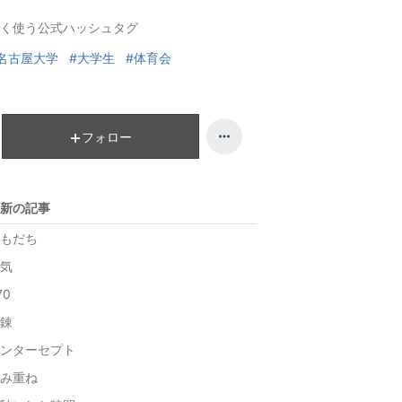
ン
ン
く使う公式ハッシュタグ
グ
キ
上
ン
名古屋大学
#大学生
#体育会
昇
グ
上
昇
フォロー
新の記事
もだち
気
70
錬
ンターセプト
み重ね