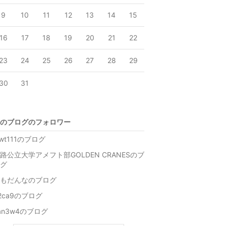
9
10
11
12
13
14
15
16
17
18
19
20
21
22
23
24
25
26
27
28
29
30
31
のブログのフォロワー
iwt111のブログ
路公立大学アメフト部GOLDEN CRANESのブ
グ
もだんなのブログ
2ca9のブログ
an3w4のブログ