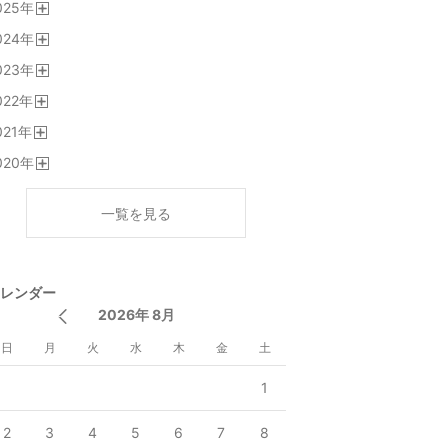
025
年
く
開
024
年
く
開
023
年
く
開
022
年
く
開
021
年
く
開
020
年
く
開
く
一覧を見る
レンダー
2026年 8月
日
月
火
水
木
金
土
1
2
3
4
5
6
7
8