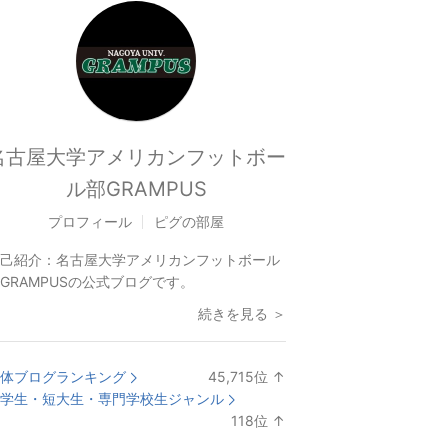
名古屋大学アメリカンフットボー
ル部GRAMPUS
プロフィール
ピグの部屋
己紹介：
名古屋大学アメリカンフットボール
GRAMPUSの公式ブログです。
続きを見る ＞
体ブログランキング
45,715
位
↑
ラ
学生・短大生・専門学校生ジャンル
ン
118
位
↑
キ
ラ