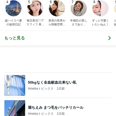
医療マニア
仕組み・書き
い！
に！
換えの世界
へ。人生を自
もっと見る
由に幸せに変
えていく物語
50kgなく全血献血出来ない私
Amebaトピックス
1日前
堀ちえみ まつ毛をバッチリカール
Amebaトピックス
1日前
假屋崎省吾 別荘での手作り昼ご飯
Amebaトピックス
22時間前
次世代掃除機がやってきた！！
Amebaトピックス
14時間前