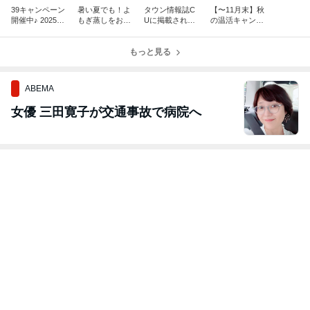
39キャンペーン
暑い夏でも！よ
タウン情報誌C
【〜11月末】秋
開催中♪ 2025年
もぎ蒸しをおす
Uに掲載されま
の温活キャンペ
もありがとうご
すめする理由 |
した♪｜徳島・
ーン ＆ タウン
ざいました！
徳島県鳴門市の
鳴門の発酵よも
情報誌CUに掲
発酵よもぎ蒸し
もっと見る
ぎ蒸し Romanif
載！｜徳島 よも
Romanif
ぎ蒸し
ABEMA
女優 三田寛子が交通事故で病院へ