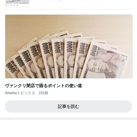
死ぬかと思った人生で一番の頭痛
Amebaトピックス
1日前
2026/08/02(K) 3本
何でかな？何でだろ？
8日前
空き容器で水鉄砲と戦う小学生
Amebaトピックス
2日前
どの口が言えるの？
最後の悪あがき
1日前