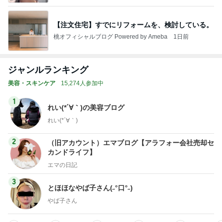
ジャンルランキング
美容・スキンケア
15,274人参加中
1
れい(*´∀｀)の美容ブログ
れい(*´∀｀)
2
（旧アカウント）エマブログ【アラフォー会社売却セ
カンドライフ】
エマの日記
3
とほほなやば子さん(˶°口°˶)
やば子さん
4
5
6
7
8
超ハイスペ妻
毎日美活♡ア
美容の世界か
年相応の美し
ずっと可愛く
の徒然日記
ラフィフ 美容
ら情報空間の
さでありた
いたいねん！