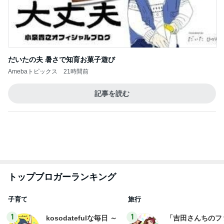
トップブロガーランキング
子育て
旅行
1
1
kosodatefulな毎日 ～
「吉田さんちのフ
オギャ子の暴走～
リー日記」Powere
y Ameba 吉田さ
オギャ子
吉田さんファミリー
ミリーオフィシャ
ログ
2
2
日曜日は９時まで寝た
☆やまあこ☆さん
い。
ィズニー日記
あべかわ
☆やまあこ☆
3
3
四十路シンパパの家族
日々是甘露2〜デ
日記
ー風味〜