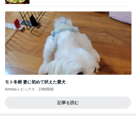
次女を残し私だけ退院での大号泣
Amebaトピックス
1日前
888
白柴 『きなこ』 のお気楽ブログ
2日前
夫が旨いと言う関東風ひつまぶし
Amebaトピックス
1日前
夏休みの宿題
しろとくろしろ
1日前
日に日に成長を感じる毎日の癒し