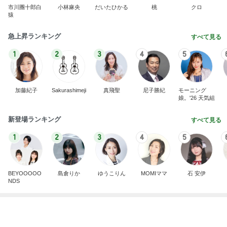
新登場ランキング
すべて見る
1
2
3
4
5
BEYOOOOO
島倉りか
ゆうこりん
MOMIママ
石 安伊
NDS
精神疾患の治療を受けられない現状
Amebaトピックス
1日前
9/10【イベント】のお知らせ
辰巳ゆうとオフィシャルブログ Powered by Ameb
2日前
a