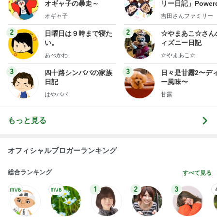
はやパパ
甘露
もっと見る
オフィシャルブロガーランキング
総合ランキング
すべて見る
1
2
3
市川團十郎白
小林麻央
だいたひかる
桃
クロ
猿
急上昇ランキング
すべて見る
1
2
3
4
5
加藤紀子
Sakurashimeji
真飛聖
尼子勝紀
モーニング
娘。'26 天気組