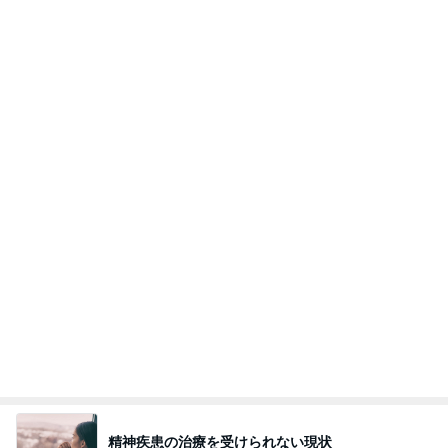
オンライン限定の夏の福袋第2弾
Amebaトピックス
1日前
理由を
ZERO「不都合な…ver2」
1日前