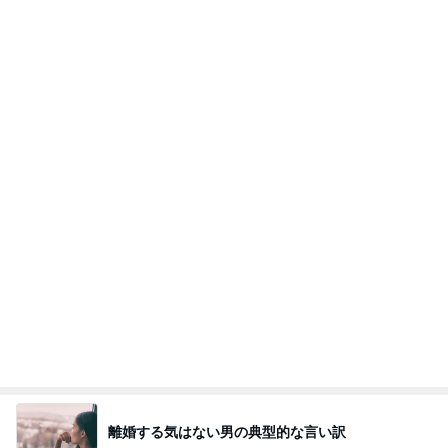
だいた 運転を思うも怖さもある事
Amebaトピックス
2日前
１週間「9割ビーガン生活」をしてみて、気づいた
こと。体と心が軽い～！
ホンネの“子供おばさん”日記～愛と光の道へ～
20時間前