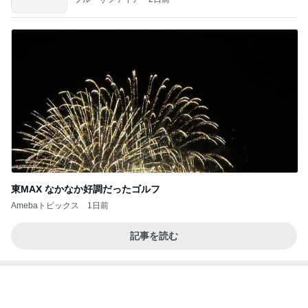
彼に内緒で嘘をついた遠征の話
Amebaトピックス
1日前
CHICA#TETSU 大坪茉乃
BEYOOOOONDSオフィシャルブログ Powered by
1日前
Ameba
急遽変更になった初めての甲子園
Amebaトピックス
2日前
インターン面接4
四コマ戦士 パパ戦記
8日前