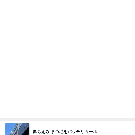
余った大葉で作る絶品作り置き
Amebaトピックス
1日前
A宮一家はなぜご静養しないのかなどとくだらない
記事
ブルーサファイア
2日前