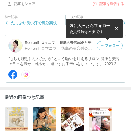
記事を報告する
記事をシェア
前の記事
次の記事
たっぷり良い汗で気分爽快♪
【㊗️8周年】Romanif感謝祭
気に入ったらフォロー
【よもぎ蒸し】| 徳島県鳴門
＼(^o^)／｜徳島・鳴門の美
市 Romanif
容鍼サロン
会員登録は不要です
Romanif -ロマニフ- 徳島の美容鍼灸と発酵よもぎ蒸し
フォロー
Romanif -ロマニフ- 徳島の美容鍼灸と発酵よもき蒸し
”もしも理想になれたなら” という願いを叶えるサロン 健康と美容
で日々を豊かに軽やかに過ごすお手伝いをしています。 2020.2に
旧サロン名のNarutoKomachiからリニューアル♪
最近の画像つき記事