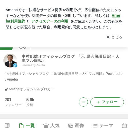
中村紀雄オフィシャルブログ 「元 県会議員日記・人生フル回
転」Powered by Ameba
アプリをダウンロードして
ブログの更新通知
を受け取りまし
開く
ょう。
ranking
80
政治家部門
中村紀雄オフィシャルブログ 「元 県会議員日記・人
生フル回転」
Powered by Ameba
中村紀雄オフィシャルブログ 「元 県会議員日記・人生フル回転」Powered b
y Ameba
Amebaオフィシャルブロガー
201
5.6k
フォロー
フォロワー
投稿
一覧
人気
画像
テーマ