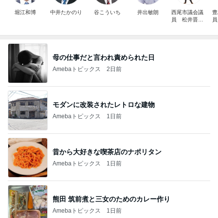
堀江和博
中井たかのり
谷こういち
井出敏朗
西尾市議会議
豊
員 松井晋一
員
郎
母の仕事だと言われ責められた日
Amebaトピックス
2日前
モダンに改装されたレトロな建物
Amebaトピックス
1日前
昔から大好きな喫茶店のナポリタン
Amebaトピックス
1日前
熊田 筑前煮と三女のためのカレー作り
Amebaトピックス
1日前