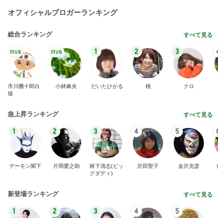
オフィシャルブロガーランキング
総合ランキング
すべて見る
1
2
3
市川團十郎白
小林麻央
だいたひかる
桃
クロ
猿
急上昇ランキング
すべて見る
1
2
3
4
5
デーモン閣下
片岡愛之助
林下清志(ビッ
沢田聖子
金沢克彦
グダディ)
新登場ランキング
すべて見る
1
2
3
4
5