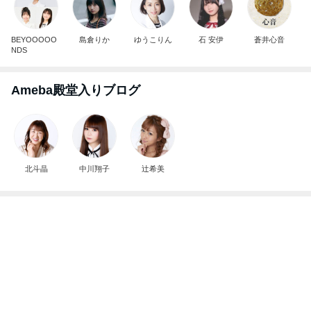
BEYOOOOO
島倉りか
ゆうこりん
石 安伊
蒼井心音
NDS
Ameba殿堂入りブログ
北斗晶
中川翔子
辻希美