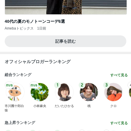
40代の夏のモノトーンコーデ6選
Amebaトピックス
1日前
記事を読む
オフィシャルブロガーランキング
総合ランキング
すべて見る
1
2
3
市川團十郎白
小林麻央
だいたひかる
桃
クロ
猿
急上昇ランキング
すべて見る