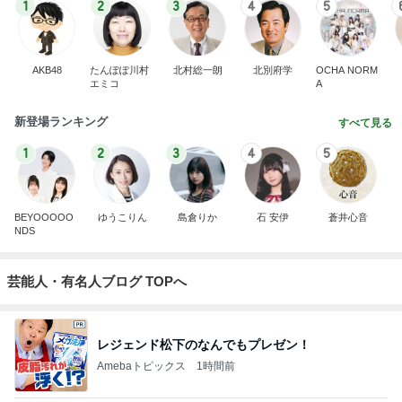
1
2
3
4
5
AKB48
たんぽぽ川村
北村総一朗
北別府学
OCHA NORM
エミコ
A
新登場ランキング
すべて見る
1
2
3
4
5
BEYOOOOO
ゆうこりん
島倉りか
石 安伊
蒼井心音
NDS
芸能人・有名人ブログ TOPへ
レジェンド松下のなんでもプレゼン！
Amebaトピックス
1時間前