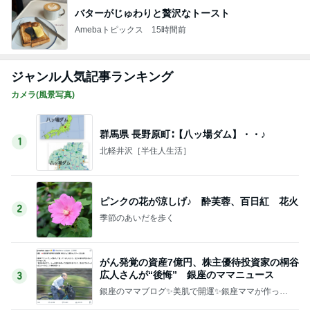
バターがじゅわりと贅沢なトースト
Amebaトピックス
15時間前
ジャンル人気記事ランキング
カメラ(風景写真)
群馬県 長野原町∶【八ッ場ダム】・・♪
1
北軽井沢［半住人生活］
ピンクの花が涼しげ♪ 酔芙蓉、百日紅 花火
2
季節のあいだを歩く
がん発覚の資産7億円、株主優待投資家の桐谷
広人さんが“後悔” 銀座のママニュース
3
銀座のママブログ✨美肌で開運✨銀座ママが作った
化粧品✨銀座クラブ高嶋25歳で開店✨高嶋りえ子