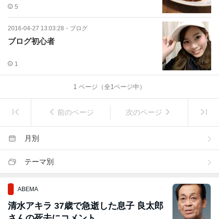
5
2016-04-27 13:03:28
・
ブログ
ブログ初心者
1
1
ページ（全
1
ページ中）
前のページ
次のページ
月別
テーマ別
ABEMA
清水アキラ 37歳で急逝した息子 良太郎
さんの死去にコメント