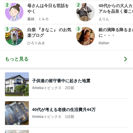
2
2
母さんは今日も世話を
40代からの大人
やく
アルを品良く着こ
ファッションブロ
藤緒 ミルカ
えりん
3
3
白柴 『きなこ』 のお気
銀の滴降る降るま
楽ブログ
に・・・
ひろ☆みき
illallan
もっと見る
子供達の留守番中に起きた地震
Amebaトピックス
2日前
40代が考える老後の生活費月44万
Amebaトピックス
1日前