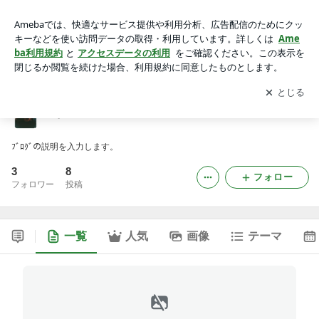
なっちゃん
アプリをダウンロードして
ブログの更新通知
を受け取りまし
開く
ょう。
なっちゃん
ﾌﾞﾛｸﾞの説明を入力します。
3
8
フォロー
フォロワー
投稿
一覧
人気
画像
テーマ