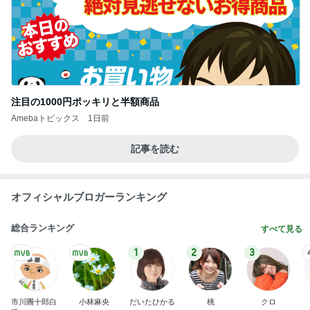
注目の1000円ポッキリと半額商品
Amebaトピックス
1日前
記事を読む
オフィシャルブロガーランキング
総合ランキング
すべて見る
1
2
3
市川團十郎白
小林麻央
だいたひかる
桃
クロ