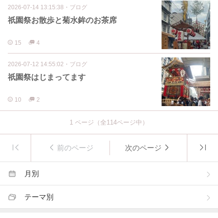
2026-07-14 13:15:38
・
ブログ
祇園祭お散歩と菊水鉾のお茶席
15
4
2026-07-12 14:55:02
・
ブログ
祇園祭はじまってます
10
2
1
ページ（全
114
ページ中）
前のページ
次のページ
月別
テーマ別