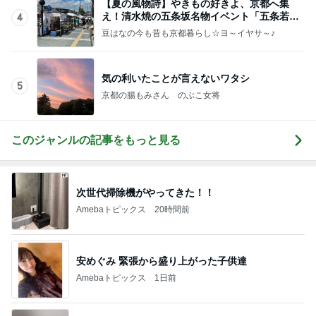
【夏の風物詩】やきもの好きよ、京都へ集
え！清水焼の五条坂名物イベント「五条若宮
4
陶器祭」
豆はなの今も昔も京都暮らし☆ヨ～イヤサ～♪
気の利いたことが言えないワタシ
5
京都の腸もみさん のぶこ女将
このジャンルの記事をもっと見る
次世代掃除機がやってきた！！
Amebaトピックス
20時間前
安めぐみ 緊張から盛り上がった子供達
Amebaトピックス
1日前