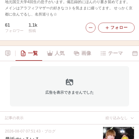
地元国立大学4回生の息子がいます。備忘録的にほんのり書き留めてます。
メインはアラフィフマザーの好きなコトを気ままに綴ってます。 せっかく京
都に住んでるし、名所巡りも☆
61
1.1k
フォロー
フォロワー
投稿
一覧
人気
画像
テーマ
広告を表示できませんでした
記事の表示
絞り込みなし
2026-08-07 07:51:43
・
ブログ