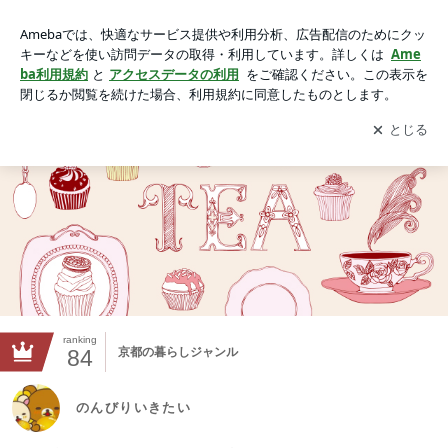
のんびりいきたい
アプリをダウンロードして
ブログの更新通知
を受け取りまし
開く
ょう。
ranking
84
京都の暮らしジャンル
のんびりいきたい