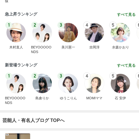
猿
急上昇ランキング
すべて見る
1
2
3
4
5
木村直人
BEYOOOOO
美川憲一
吉岡淳
水森かおり
NDS
新登場ランキング
すべて見る
1
2
3
4
5
BEYOOOOO
島倉りか
ゆうこりん
MOMIママ
石 安伊
NDS
芸能人・有名人ブログ TOPへ