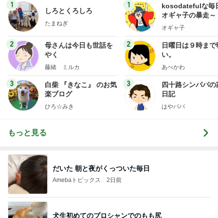
1
1
kosodatefulな毎
しろとくろしろ
オギャ子の暴走～
たまねぎ
オギャ子
2
2
母さんは今日も世話を
日曜日は９時まで
やく
い。
藤緒 ミルカ
あべかわ
3
3
白柴 『きなこ』 のお気
四十路シンパパの
楽ブログ
日記
ひろ☆みき
はやパパ
もっと見る
だいた 朝と夜がくっついた毎日
Amebaトピックス
2日前
犬生初めてのプロシャンでのもも尻