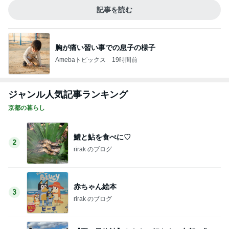
記事を読む
胸が痛い習い事での息子の様子
Amebaトピックス
19時間前
ジャンル人気記事ランキング
京都の暮らし
鱧と鮎を食べに♡
2
rirak のブログ
赤ちゃん絵本
3
rirak のブログ