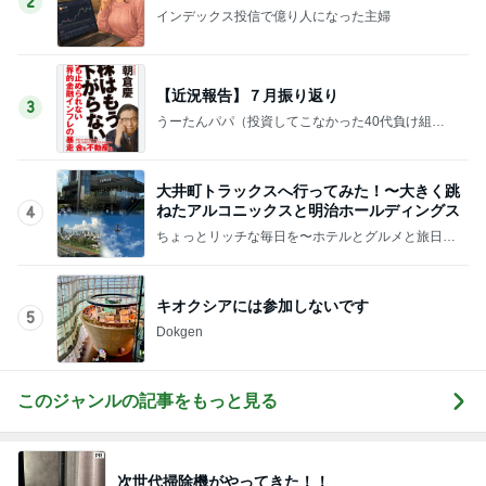
2
インデックス投信で億り人になった主婦
【近況報告】７月振り返り
3
うーたんパパ（投資してこなかった40代負け組サ
ラリーマンのブログ）
大井町トラックスへ行ってみた！〜大きく跳
ねたアルコニックスと明治ホールディングス
4
ちょっとリッチな毎日を〜ホテルとグルメと旅日
記〜
キオクシアには参加しないです
5
Dokgen
このジャンルの記事をもっと見る
次世代掃除機がやってきた！！