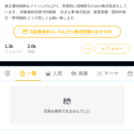
株主優待銘柄をメインにのんびり、長期的に現物取引のみの株式投資をして
います。 持株最終目標:365銘柄 好きな事:株式投資・家庭菜園・国内外旅
行・野球観戦 どうぞ宜しくお願い致します。
元証券会社OL のんびり株式投資のおすすめ
1.3k
2.0k
フォロー
フォロワー
投稿
一覧
人気
画像
テーマ
広告を表示できませんでした