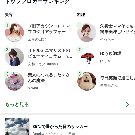
トップブロガーランキング
美容
料理
1
1
（旧アカウント）エマ
栄養士ママそっち
ブログ【アラフォー会
簡単美味しいサイ
社売却セカンドライ
献立
エマの日記
そっち～
フ】
2
2
リトルミニマリストの
ゆうき酒場
ビューティコラム The
ゆうき
little minimalist's bea
あねっさ／anessa
uty colum
3
3
美人になれる、たくさ
毎日笑顔で過ごし
んの魔法
モモ母さん
hiromi
もっと見る
35℃で暑かった日のサッカー
Amebaトピックス
1日前