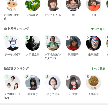
市川團十郎白
小林麻央
だいたひかる
桃
クロ
猿
急上昇ランキング
すべて見る
1
2
3
4
5
デーモン閣下
片岡愛之助
林下清志(ビッ
沢田聖子
金沢克彦
グダディ)
新登場ランキング
すべて見る
1
2
3
4
5
BEYOOOOO
島倉りか
ゆうこりん
石 安伊
蒼井心音
NDS