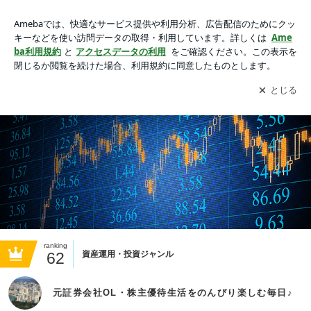
元証券会社OL・株主優待生活をのんびり楽しむ毎日♪
アプリをダウンロードして
ブログの更新通知
を受け取りまし
開く
ょう。
ranking
62
資産運用・投資ジャンル
元証券会社OL・株主優待生活をのんびり楽しむ毎日♪