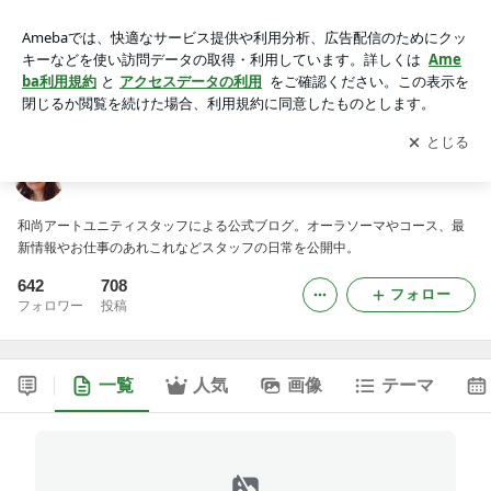
えつこの部屋
アプリをダウンロードして
ブログの更新通知
を受け取りまし
開く
ょう。
えつこの部屋
和尚アートユニティスタッフによる公式ブログ。オーラソーマやコース、最
新情報やお仕事のあれこれなどスタッフの日常を公開中。
642
708
フォロー
フォロワー
投稿
一覧
人気
画像
テーマ