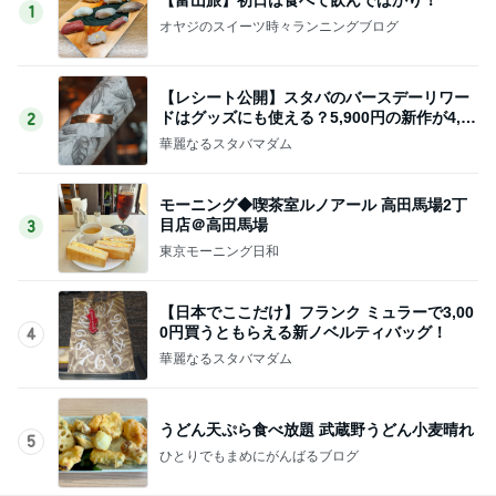
1
オヤジのスイーツ時々ランニングブログ
【レシート公開】スタバのバースデーリワー
ドはグッズにも使える？5,900円の新作が4,88
2
1円に
華麗なるスタバマダム
モーニング◆喫茶室ルノアール 高田馬場2丁
目店＠高田馬場
3
東京モーニング日和
【日本でここだけ】フランク ミュラーで3,00
0円買うともらえる新ノベルティバッグ！
4
華麗なるスタバマダム
うどん天ぷら食べ放題 武蔵野うどん小麦晴れ
5
ひとりでもまめにがんばるブログ