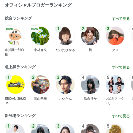
オフィシャルブロガーランキング
総合ランキング
すべて見る
1
2
3
市川團十郎白
小林麻央
だいたひかる
桃
クロ
猿
急上昇ランキング
すべて見る
1
2
3
4
5
EBiDAN 39&Ki
高山善廣
こいたん
島倉りか
つばきファク
DS
トリー
新登場ランキング
すべて見る
1
2
3
4
5