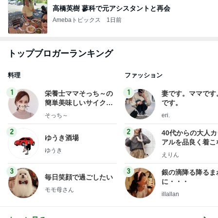
高橋英樹 蓼科で元アシスタントと再会
Amebaトピックス
1日前
トップブロガーランキング
料理
ファッション
1
1
栄養士ママそっち～の
妻です。ママです
簡単美味しいサイクル
です。
献立
そっち～
eri.
2
2
40代からの大人
ゆうき酒場
アルを品良く着こ
ゆうき
ファッションブロ
えりん
3
3
銀の滴降る降るま
毎日笑顔で過ごしたい
に・・・
モモ母さん
illallan