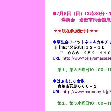
●7
月8日（日）13時30分～
爆笑会 倉敷市民会館展
☆☆現在参加受付中☆☆
◆済生会フィットネス＆カルチ
岡山市北区昭和町１２－１５
℡ ０８６－２５２－１１０
URL:
http://www.okayamasaisei
第１、第３火曜日10：00～11
◆はぁもにぃ倉敷
倉敷市羽島６６６－１
URL
:
http://www.harmony-k.jp
第１、第３水曜日10：00～11