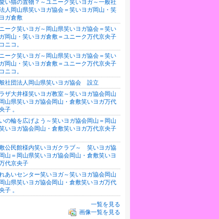
愛い猫の置物？～ユニーク笑いヨガ～一般社
法人岡山県笑いヨガ協会＝笑いヨガ岡山・笑
ヨガ倉敷
ニーク笑いヨガ～岡山県笑いヨガ協会＝笑い
ガ岡山・笑いヨガ倉敷＝ユニーク万代京央子
コニコ。
ニーク笑いヨガ～岡山県笑いヨガ協会＝笑い
ガ岡山・笑いヨガ倉敷＝ユニーク万代京央子
コニコ。
般社団法人岡山県笑いヨガ協会 設立
ラザ大井様笑いヨガ教室～笑いヨガ協会岡山
岡山県笑いヨガ協会岡山・倉敷笑いヨガ万代
央子 。
いの輪を広げよう～笑いヨガ協会岡山＝岡山
笑いヨガ協会岡山・倉敷笑いヨガ万代京央子
敷公民館様内笑いヨガクラブ～ 笑いヨガ協
岡山＝岡山県笑いヨガ協会岡山・倉敷笑いヨ
万代京央子
れあいセンター笑いヨガ～笑いヨガ協会岡山
岡山県笑いヨガ協会岡山・倉敷笑いヨガ万代
央子 。
一覧を見る
画像一覧を見る