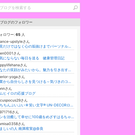
ブログのフォロワー
ォロワー:
65
人
hance-upstyleさん
外見だけではなく心の垢抜けまでパーソナルカラー診断・骨格診断・顔立ち等々から、似合うのその先に出会えるサロン
een0001さん
気にならない毎日を送る 健康管理日記
ppylifehanaさん
あなたの笑顔がみたいから。魅力を引き出すスタイリングアドバイザー。はなはなブログ
terior-yogaさん
複業から自分らしさを見つける～気づきのコーディネーター中川みか
sonnさん
ムヒイロの応援ブログ
ocuspocus29さん
☆ちちんぷいぷい☆笑い文字® UN-DECORロゼット 笑いヨガ® 耳ツボ® ジェルネイル 岡山市北区
9971716さん
ガンを治癒して幸せに100歳をめざすはるちゃん
amisa0358さん
ましいの人 南満宥実@奈良