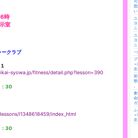
可
団
い
16時
ユ
ヨ
示室
ニ
ユ
ヨ
ニ
ャークラブ
一
プ
＝
１
京
kai-syowa.jp/fitness/detail.php?lesson=390
笑
県
：30
。
倉
会
ガ
ふ
/lessons/l1348618459/index_html
＝
京
：30