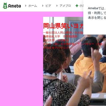
ホーム
ピグ
アメブロ
小川菜摘 作った焼
岡山県笑いヨガ協会
岡山県笑いヨガ協会
一般社団法人岡山県笑いヨガ協会 代表理事
医療福祉大学 非常勤講師
万代流笑いヨガ家元
インド（笑いヨガ発祥地）アンバサダー（大使）
万代京央子のブログ