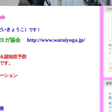
プロ
ガ協会
だいきょうこ）
です！
いヨガ協会
http://www.waraiyoga.jp/
自
っ
し
＆認知症予防
です。
ーション
最新
ホ
協
）
健
ガ
座