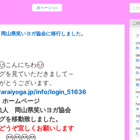
次ページ
>>
この
 岡山県笑いヨガ協会に移行しました。
フ
c
d
病
こんにちわ
ha
グを見ていただきまして～
in
がとうございます。
raiyoga.jp/info/login_
51636
i
イ
ホームページ
h
法人 岡山県笑いヨガ協
会
1
グを移動致しました。
どうぞ宜しくお願いします
m
た