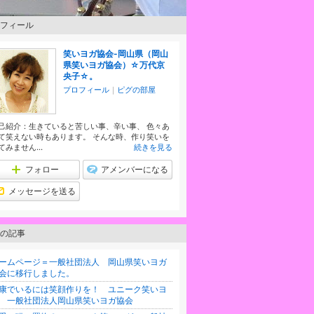
フィール
笑いヨガ協会-岡山県（岡山
県笑いヨガ協会）☆万代京
央子☆。
プロフィール
｜
ピグの部屋
己紹介：生きていると苦しい事、辛い事、 色々あ
て笑えない時もあります。 そんな時、作り笑いを
てみません...
続きを見る
フォロー
アメンバーになる
メッセージを送る
の記事
ームページ＝一般社団法人 岡山県笑いヨガ
会に移行しました。
康でいるには笑顔作りを！ ユニーク笑いヨ
 一般社団法人岡山県笑いヨガ協会