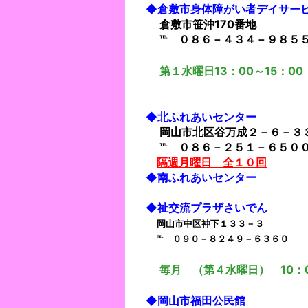
◆倉敷市身体障がい者デイサー
倉敷市笹沖170番地
℡ ０８６－４３４－９８５
第１水曜日13：00～15：00
◆北ふれあいセンター
岡山市北区谷万成２－６－３
℡ ０８６－２５１－６５０
隔週月曜日 全１０回
◆南ふれあいセンター
◆
祉交流プラザさいで
ん
岡山市中区神下１３３－３
℡ ０９０－８２４９－６３６０
毎月 （第４水曜日） 10：0
◆岡山市福田公民館