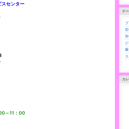
ビスセンター
テー
５
ブロ
笑
笑
ど
爆
３
ユ
０
カレ
0～11：00