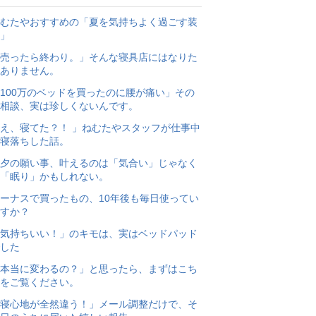
むたやおすすめの「夏を気持ちよく過ごす装
」
売ったら終わり。」そんな寝具店にはなりた
ありません。
100万のベッドを買ったのに腰が痛い」その
相談、実は珍しくないんです。
え、寝てた？！ 」ねむたやスタッフが仕事中
寝落ちした話。
夕の願い事、叶えるのは「気合い」じゃなく
「眠り」かもしれない。
ーナスで買ったもの、10年後も毎日使ってい
すか？
気持ちいい！」のキモは、実はベッドパッド
した
本当に変わるの？」と思ったら、まずはこち
をご覧ください。
寝心地が全然違う！」メール調整だけで、そ