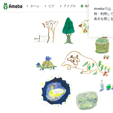
毎年楽しみなお気に
ホーム
ピグ
アメブロ
ねむたや天然ラテックスマットレス【7zone20cm】 | ねむた