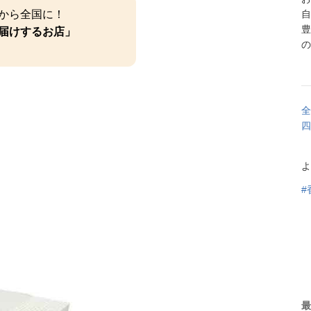
から全国に！
自
届けするお店」
の
全
四
よ
#
最