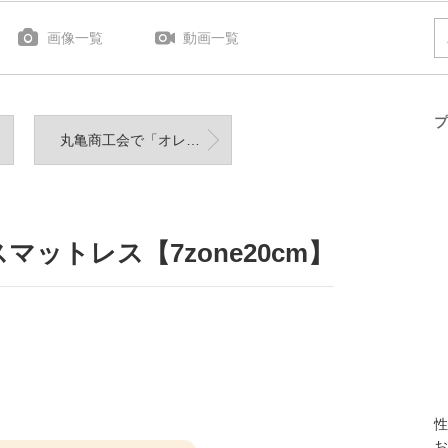
画像一覧
動画一覧
プ
丸亀商工会で「オレたちの睡眠時間」セミナーを開催しました！
ットレス【7zone20cm】
性
お