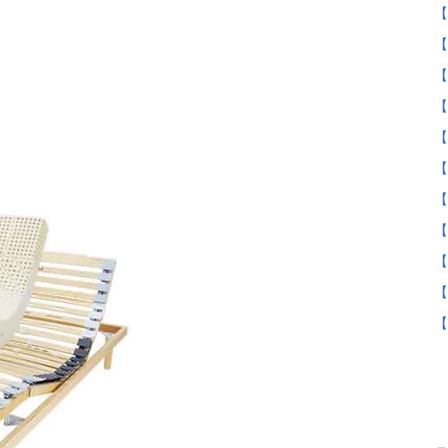
【
【
【
【
【
【
【
【
【
【
【