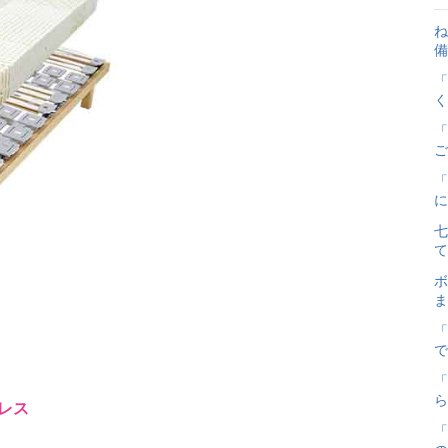
ね
備
「
く
「
ご
「
に
七
て
ボ
ま
「
で
「
ら
レス
「