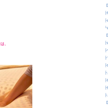
【
├
├
└
【
├
けは、
├
├
├
├
├
├
├
【