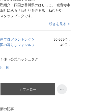
己紹介：
四国は香川県のはしっこ。 観音寺市
豊浜町にある「ねむりを売る店 ねむたや」
スタッフブログです。 ...
続きを見る ＞
体ブログランキング
30,663
位
↓
ラ
国の暮らしジャンル
49
位
↓
ン
ラ
キ
ン
く使う公式ハッシュタグ
ン
キ
グ
ン
香川県
下
グ
降
下
降
フォロー
新の記事