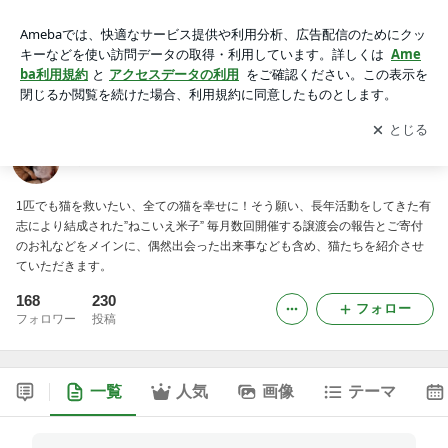
ねこいえ米子
アプリをダウンロードして
ブログの更新通知
を受け取りまし
開く
ょう。
ねこいえ米子
1匹でも猫を救いたい、全ての猫を幸せに！そう願い、長年活動をしてきた有
志により結成された”ねこいえ米子” 毎月数回開催する譲渡会の報告とご寄付
のお礼などをメインに、偶然出会った出来事なども含め、猫たちを紹介させ
ていただきます。
168
230
フォロー
フォロワー
投稿
一覧
人気
画像
テーマ