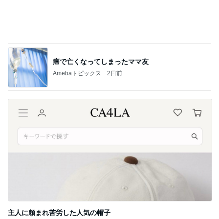
旦那を亡くし前向きになれた言霊の力
Amebaトピックス
1日前
かとうかず子 頂き物の夕張メロン
Amebaトピックス
1日前
記事を読む