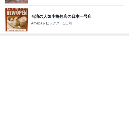
台湾の人気小籠包店の日本一号店
Amebaトピックス
1日前
トップブロガーランキング
旅行
ペット
1
1
「吉田さんちのファミ
しろとくろしろ
リー日記」Powered b
たまねぎ
y Ameba 吉田さんファ
吉田さんファミリー
ミリーオフィシャルブ
ログ
2
2
☆やまあこ☆さんのデ
母さんは今日も世
ィズニー日記
やく
☆やまあこ☆
藤緒 ミルカ
3
3
日々是甘露2〜ディズニ
白柴 『きなこ』 
ー風味〜
楽ブログ
甘露
ひろ☆みき