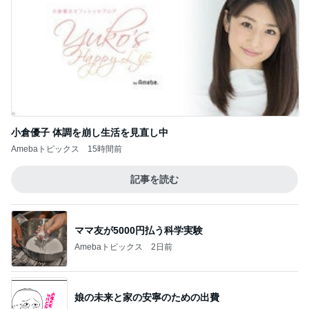
40代になって頭皮が気になるのって恥ずかし
い？
3
おうちと暮らしのレシピ 〜HOME&LIFE〜
韓国旅行もキャンセル？こはぎが韓国に行き
たくない理由！とマラソン購入品
4
65点の暮らしかた。
《前髪ぺたん、がすぐ復活》めっちゃカンタ
ンに前髪セットできるやり方！
5
おうちと暮らしのレシピ 〜HOME&LIFE〜
このジャンルの記事をもっと見る
神がかってる掃除機