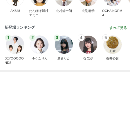
バターと塩で焼いたうますぎるパン
Amebaトピックス
1日前
記事を読む
再び始めた緊張してできない呼吸法
Amebaトピックス
2日前
おもてなし一品に決定した鱒寿司
Amebaトピックス
18時間前
小原正子 長女の歌う涙そうそう
Amebaトピックス
1日前