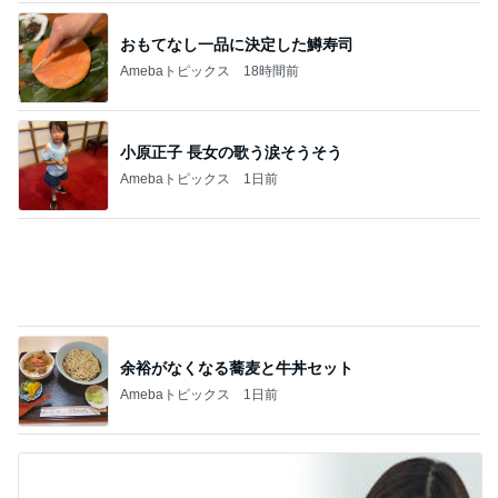
日本で食べ忘れないようにしたい記録
Amebaトピックス
20時間前
ジャンル人気記事ランキング
インテリア・暮らし
【詐欺?!】義父が100万円の契約…震えた電
話の内容
1
進撃のおはるさん〜家づくり失敗したけど私は元気
です〜
《40代》夏の一泊二日の旅行に便利すぎたお
洋服！
2
おうちと暮らしのレシピ 〜HOME&LIFE〜