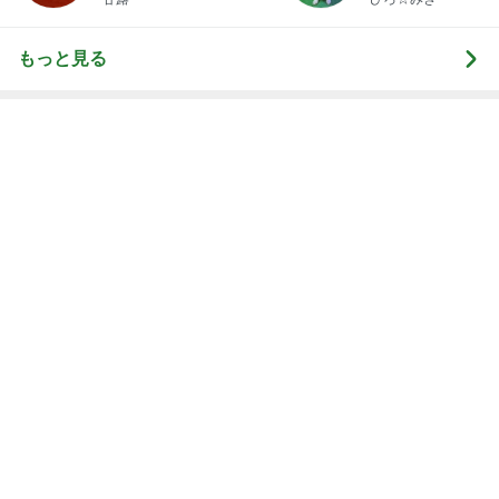
ヒデ ベネチアに匹敵するジェラート
Amebaトピックス
1日前
だいた シンプルで長持ちするサンダル
Amebaトピックス
13時間前
記事を読む