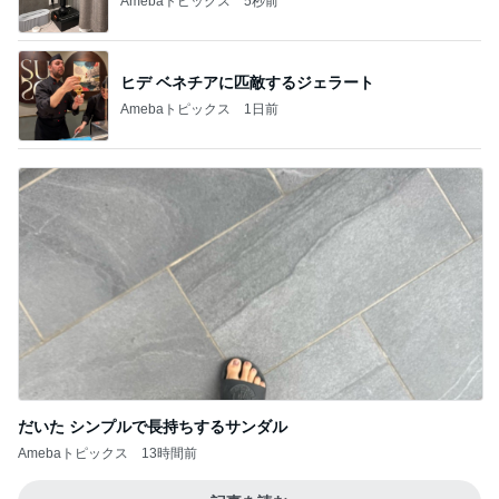
1
2
3
4
5
BEYOOOOO
ゆうこりん
島倉りか
石 安伊
蒼井心音
NDS
芸能人・有名人ブログ TOPへ
神がかってる掃除機
Amebaトピックス
5秒前
水族館がトラウマの彼の恋の瞬間
Amebaトピックス
1日前
仕方なく滞在した花火大会の夜
Amebaトピックス
14時間前