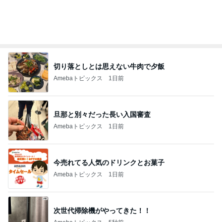
オフィシャルブロガーランキング
総合ランキング
すべて見る
1
2
3
市川團十郎白
小林麻央
だいたひかる
桃
クロ
猿
急上昇ランキング
すべて見る
1
2
3
4
5
AKB48
たんぽぽ川村
北村総一朗
北別府学
OCHA NORM
エミコ
A
新登場ランキング
すべて見る