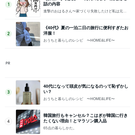
過去一番の高値で買った塩水うに
Amebaトピックス
2日前
5年使い倒し元が取れた電動鼻吸い器
Amebaトピックス
1日前
灼熱地獄で一晩続いた今までにない頭痛
Amebaトピックス
19時間前
一つもできていない夏休みのこと
Amebaトピックス
2日前