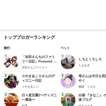
もっと見る
切り落としとは思えない牛肉で夕飯
Amebaトピックス
1日前
旦那と別々だった長い入国審査
Amebaトピックス
1日前
今売れてる人気のドリンクとお菓子
Amebaトピックス
1日前
次世代掃除機がやってきた！！
Amebaトピックス
5秒前