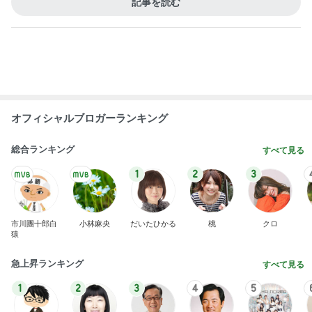
田中健 教わった暑さに効くツボ
Amebaトピックス
1日前
堀ちえみの夫 GAPで買い物とカフェ
Amebaトピックス
1日前