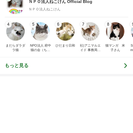
ＮＰＯ法人ねこけん Official Blog
ＮＰＯ法人ねこけん
4
5
6
7
8
まだらダラダ
NPO法人 府中
ひだまり日和
社)アニマルエ
猫マンガ 米
St
ラ猫
猫の会（ちゅ
イド 事務局＆
子さん
m
ー猫）
みんなの日記
もっと見る