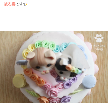
後ろ姿
です