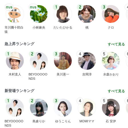
1
2
3
市川團十郎白
小林麻央
だいたひかる
桃
クロ
猿
急上昇ランキング
すべて見る
1
2
3
4
5
木村直人
BEYOOOOO
美川憲一
吉岡淳
水森かおり
NDS
新登場ランキング
すべて見る
1
2
3
4
5
BEYOOOOO
島倉りか
ゆうこりん
MOMIママ
石 安伊
NDS