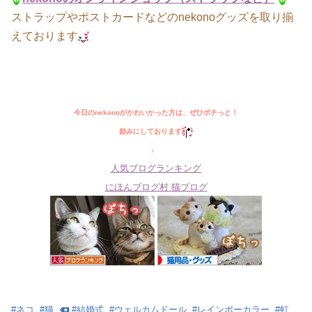
ストラップやポストカードなどのnekonoグッズを取り揃
えております
今日のnekonoがかわいかった方は、ぜひポチっと！
励みにしております
↓
人気ブログランキング
にほんブログ村 猫ブログ
#
ネコ
#
猫
#
結婚式
#
ウェルカムドール
#
レインボーカラー
#
虹