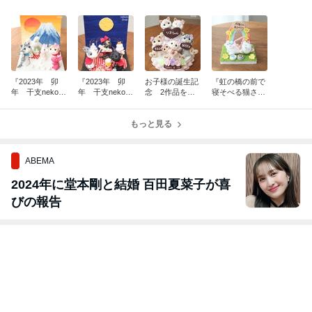
『2023年 卯
『2023年 卯
お子様の誕生記
『虹の橋の前で
年 干支nekono
年 干支nekono
念 2作品をご
寝そべる猫さ
その２ 雪合
その１ 月の
紹介
ん メモリアル
戦と初日の出』
うさぎ』
nekono』
もっと見る
ABEMA
2024年に堂本剛と結婚 百田夏菜子が喜
びの報告