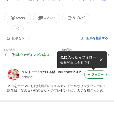
いいね
コメント
リブログ
40
記事を報告する
記事をシェア
前の記事
次の記事
『沖縄ウェディングのネコさ
『野球応援ネコさん♪～楽天
気に入ったらフォロー
ん＆ワンちゃん18匹♪』
イーグルス＆横浜DeNAベイ
スターズ～』
会員登録は不要です
クレイアートでつくる猫 nekonoのブログ
フォロー
nekono*
ネコをテーマにした結婚式のウェルカムドールやリングピローに♪
誕生日、父の日や母の日などのプレゼントに。大切な猫さんとの思
い出のメモリアル作品も製作。猫ちゃんをモデルにオーダーメイド
でお作りしています。