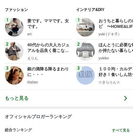
ファッション
インテリア&DIY
1
1
妻です。ママです。女
おうちと暮らしの
です。
ピ 〜HOME&LI
eri.
yuki (ドキ子）
2
2
40代からの大人カジュ
ほんとうに必要な
アルを品良く着こなす
か持たない暮らし
ファッションブログ
ep Life Simple
えりん
yukiko
ンテリアのきろく
3
3
銀の滴降る降るまわり
１００均・カルデ
に・・・
好き！食いしん坊
らりん☆のブログ
illallan
☆きらりん☆
もっと見る
オフィシャルブロガーランキング
総合ランキング
すべて見る