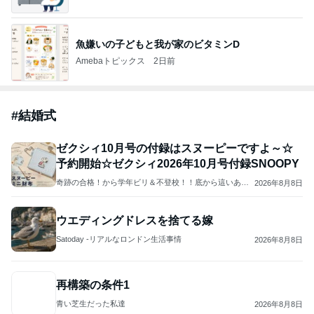
魚嫌いの子どもと我が家のビタミンD
Amebaトピックス
2日前
#
結婚式
ゼクシィ10月号の付録はスヌーピーですよ～☆
予約開始☆ゼクシィ2026年10月号付録SNOOPY
奇跡の合格！から学年ビリ＆不登校！！底から這いあが
2026年8月8日
ったブログ
ウエディングドレスを捨てる嫁
Satoday -リアルなロンドン生活事情
2026年8月8日
再構築の条件1
青い芝生だった私達
2026年8月8日