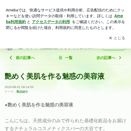
艶めく美肌を作る魅惑の美容液 | 敏感肌やアレルギー肌でも安
心な自然派化粧品・クレイ（粘土療法）。クレイソムリエ®主
アプリをダウンロードして
ブログの更新通知
を受け取りまし
開く
宰。各地で講座・セミナー開催。
ょう。
敏感肌やアレルギー肌でも安心な自然派化粧
フォロー
品・クレイ（粘土療法）。クレイソムリエ®
主宰。各地で講座・セミナー開催。
前の記事へ
一覧
次の記事へ
艶めく美肌を作る魅惑の美容液
2010-08-31 09:14:53
テーマ：
製品紹介
●艶めく美肌を作る魅惑の美容液
こんにちは。天然成分のみで作られた基礎化粧品をお届け
するナチュラルコスメティクスバーの大谷です。