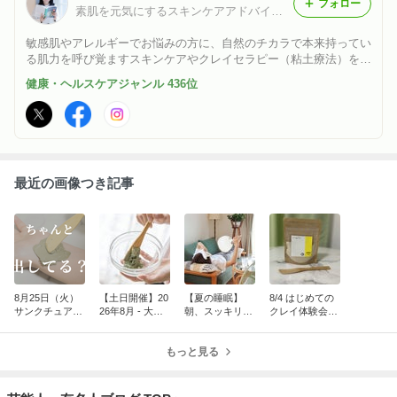
フォロー
素肌を元気にするスキンケアアドバイザー：大谷（おおたに）
敏感肌やアレルギーでお悩みの方に、自然のチカラで本来持ってい
る肌力を呼び覚ますスキンケアやクレイセラピー（粘土療法）をご
紹介。 プラスのスキンケアからマイナスのスキンケアへ。 何かを
健康・ヘルスケアジャンル 436位
入れ続けるケアは卒業。「出す」事で本当の自分自身の美と健康を
取り戻します。
最近の画像つき記事
8月25日（火）
【土日開催】20
【夏の睡眠】
8/4 はじめての
サンクチュアリ
26年8月 - 大谷
朝、スッキリ起
クレイ体験会
出版でセミナー
景子のクレイソ
きられています
8月テーマ｜夏
を開催します
ムリエ®講座
か？｜夏の睡眠
の肌トラブル
もっと見る
とクレイ
（日焼け・虫刺
され・汗ケア）