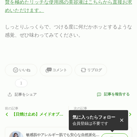
贅を極めたリッチな使用感の美容液はこちらから直接お求
めいただけます。
しっとりふっくらで、つける度に何だかホッとするような
感覚、ぜひ味わってみてください。
いいね
コメント
リブログ
1
記事を報告する
記事をシェア
前の記事
次の記事
【日焼け止め】メイドオブオ
もうすぐ登場です！
気に入ったらフォロー
ーガニクス サンプロテクシ
ョンクリーム ママ＆ベビー
会員登録は不要です
50g
敏感肌やアレルギー肌でも安心な自然派化粧品・クレイ（粘土療法）。クレイソムリエ®主宰。各地で講座・セミナー開催。