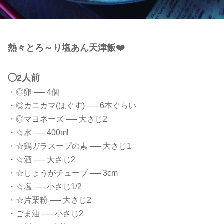
熱々とろ～り塩あん天津飯❤️
◯2人前
・◎卵 ── 4個
・◎カニカマ(ほぐす) ── 6本ぐらい
・◎マヨネーズ ── 大さじ2
・☆水 ── 400ml
・☆鶏ガラスープの素 ── 大さじ1
・☆酒 ── 大さじ2
・☆しょうがチューブ ── 3cm
・☆塩 ── 小さじ1/2
・☆片栗粉 ── 大さじ2
・ごま油 ── 小さじ2