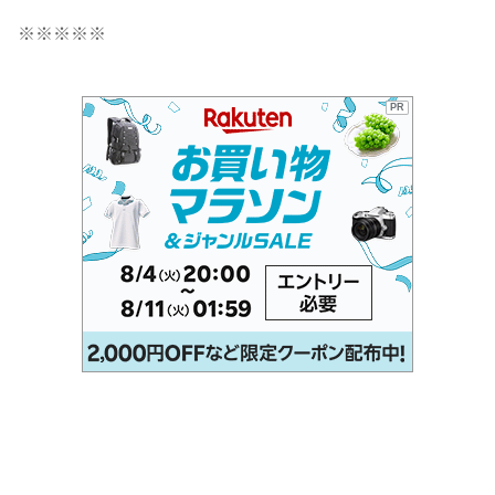
※※※※※
PR