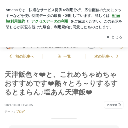
天津飯色々❤️と、これめちゃめちゃおすすめです❤️熱々とろ～
りするするとまらん♪塩あん天津飯❤️ | しゃなママオフィシャ
アプリをダウンロードして
ブログの更新通知
を受け取りまし
開く
ルブログ「しゃなママとだんご３兄弟の甘いもの日記」Power
ょう。
ed by Ameba
しゃなママオフィシャルブログ「し
フォロー
ゃなママとだんご３兄弟の甘いもの
日記」
前の記事へ
一覧
次の記事へ
天津飯色々❤️と、これめちゃめちゃ
おすすめです❤️熱々とろ～りするす
るとまらん♪塩あん天津飯❤️
2021-10-20 01:48:35
テーマ：
ブログ