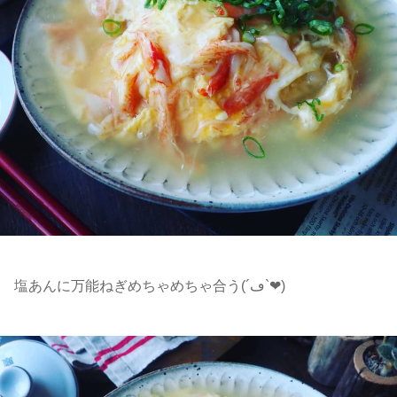
塩あんに万能ねぎめちゃめちゃ合う(´ڡ`❤)