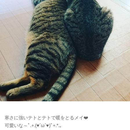
寒さに強いテトとテトで暖をとるメイ❤️
可愛いな～ﾟ.+.(♥´ω`♥)ﾟ+.*.。