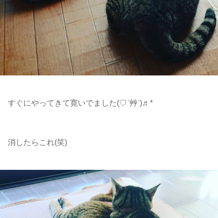
すぐにやってきて寛いでました(♡ˊ艸ˋ)♬*
消したらこれ(笑)