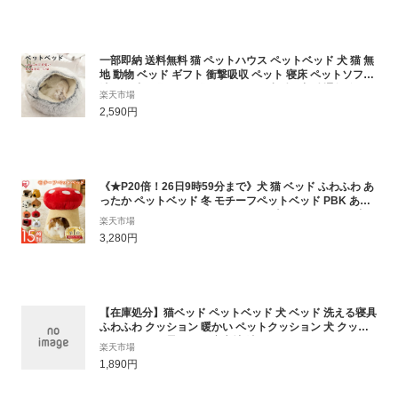
一部即納 送料無料 猫 ペットハウス ペットベッド 犬 猫 無
地 動物 ベッド ギフト 衝撃吸収 ペット 寝床 ペットソファ
洗える 犬用品・猫用品 クッション 小型・中型 通年 冬 ふ
楽天市場
わふわ ベッドクッション ペット 柔らか クッション S/M
2,590円
サイズあり
《★P20倍！26日9時59分まで》犬 猫 ベッド ふわふわ あ
ったか ペットベッド 冬 モチーフペットベッド PBK あざ
らし くま りんご みかん 雪だるま 電車 キノコ リス 犬
楽天市場
ペット ベッド 冬 かわいい おしゃれ 可愛い あったか グッ
3,280円
ズ 犬 猫用 犬用 猫 ベッド
【在庫処分】猫ベッド ペットベッド 犬 ベッド 洗える寝具
ふわふわ クッション 暖かい ペットクッション 犬 クッシ
ョン猫ベッド 柔らかい 寝心地 洗える おしゃれ ペット用
楽天市場
品 冬用【佐川急便】
1,890円