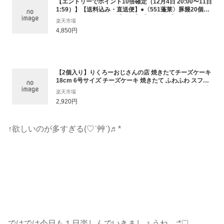
【エントリーでポイント10倍確定（12月4日 20:00〜11日
1:59）】【送料込み・直送便】●〈551蓬莱〉豚饅20個セ
ットAセット[コ]kangl【RCP】【送料込み】 豚まん ぶた
楽天市場
まん 肉まん にくまん ほうらい 点心 中華惣菜 大阪_Y1105
4,850円
16000002_0_0_0
【2個入り】りくろーおじさんの店 焼きたてチーズケーキ
18cm 6号サイズ チーズケーキ 焼きたて ふわふわ スフレ
チーズケーキ お取り寄せスイーツ スイーツギフト 大阪土
楽天市場
産 大阪 大阪限定 プレゼント
2,920円
↑欲しいのが多すぎる(♡ˊ艸ˋ)♬*
ではでは今日も１日楽しんでいきましょうね.｡.:*♡