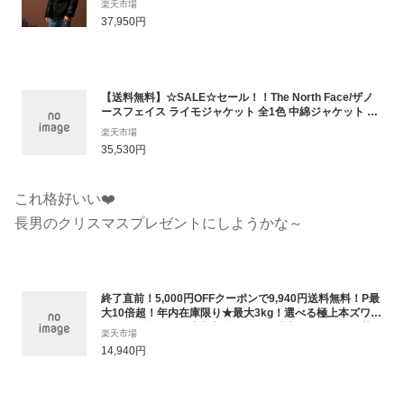
楽天市場
2L9F
37,950円
【送料無料】☆SALE☆セール！！The North Face/ザノ
ースフェイス ライモジャケット 全1色 中綿ジャケット RI
MO Jacket
楽天市場
35,530円
これ格好いい❤️
長男のクリスマスプレゼントにしようかな～
終了直前！5,000円OFFクーポンで9,940円送料無料！P最
大10倍超！年内在庫限り★最大3kg！選べる極上本ズワイ
ガニ！元祖カット済生本ずわい蟹or特大ポーションor茹で
楽天市場
蟹！[三木谷社長も絶賛][かに/カニ/蟹/かにしゃぶ/むき身]
14,940円
お歳暮 ギフト プレゼント