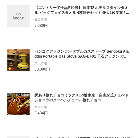
【エントリーで全品P10倍】 日本製 ホテルスタイルタオ
ル ビッグフェイスタオル 4枚同色セット 楽天1位受賞 / 約
40×100cm タオル 大判 フェイスタオル 小さめ バスタオ
楽天市場
ル 厚手 吸水 ギフト セット まとめ買い 福袋 SALE バーゲ
2,680円
ン
センゴクアラジン ポータブルガスストーブ Sengoku Ala
ddin Portable Gas Stove SAG-BF01 千石アラジン ガス
ストーブ ミニストーブ カセットガス CB缶 ヒーター キャ
楽天市場
ンプ 暖房 防寒 アウトドア 【正規品】
33,000円
訳あり割れチョコミックス12種 東京・自由が丘チュべド
ショコラのクーベルチュール割れチョコ
楽天市場
3,434円