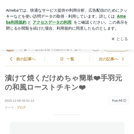
漬けて焼くだけめちゃ簡単❤️手羽元の和風ローストチキン❤️ |
しゃなママオフィシャルブログ「しゃなママとだんご３兄弟の
アプリをダウンロードして
ブログの更新通知
を受け取りまし
開く
甘いもの日記」Powered by Ameba
ょう。
しゃなママオフィシャルブログ「し
フォロー
ゃなママとだんご３兄弟の甘いもの
日記」
前の記事へ
一覧
次の記事へ
漬けて焼くだけめちゃ簡単❤️手羽元
の和風ローストチキン❤️
2020-12-08 00:51:12
テーマ：
ブログ