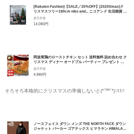
[Rakuten Fashion]【SALE／20%OFF】[2020Xmas]ク
リスマスツリー180cm niko and... ニコアンド 生活雑貨 イ
ンテリアアクセ【RBA_E】【送料無料】
楽天市場
14,080円
阿波尾鶏のローストチキン セット 送料無料 詰め合わせ ク
リスマス ディナー オードブル パーティー プレゼント お
取り寄せグルメ ご飯のお供 食べ物 お歳暮ギフト お歳暮
楽天市場
ギフト 御歳暮 帰歳暮 帰省暮 グルメギフト 贈答 贈り物 メ
4,980円
ッセージ ビーフシチュー 生ハム お肉
そろそろ本格的にクリスマスの準備しないと(*´罒`*)ﾆﾋﾋ♡
ノースフェイス ダウン メンズ THE NORTH FACE ダウン
ジャケット パーカー ゴアテックス ヒマラヤン HIMALAY
AN GORE-TEX ブランド メンズ アウター フード NFT93L