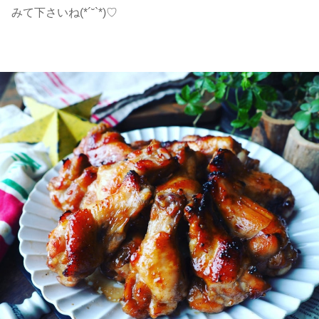
みて下さいね(*´˘`*)♡