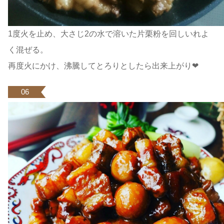
1度火を止め、大さじ2の水で溶いた片栗粉を回しいれよ
く混ぜる。
再度火にかけ、沸騰してとろりとしたら出来上がり❤
06