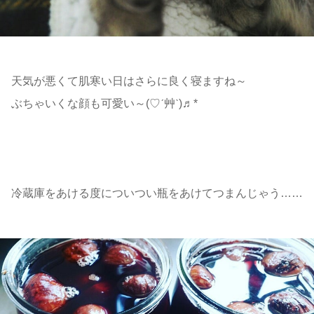
天気が悪くて肌寒い日はさらに良く寝ますね～
ぶちゃいくな顔も可愛い～(♡ˊ艸ˋ)♬*
冷蔵庫をあける度についつい瓶をあけてつまんじゃう……