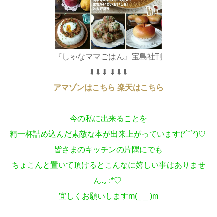
『しゃなママごはん』宝島社刊
⬇︎⬇︎⬇︎ ⬇︎⬇︎⬇︎
アマゾンはこちら
楽天はこちら
今の私に出来ることを
精一杯詰め込んだ素敵な本が出来上がっています(*´˘`*)♡
皆さまのキッチンの片隅にでも
ちょこんと置いて頂けるとこんなに嬉しい事はありませ
ん.｡.:*♡
宜しくお願いします
m(_ _ )m