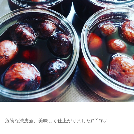
危険な渋皮煮、美味しく仕上がりました(*´˘`*)♡