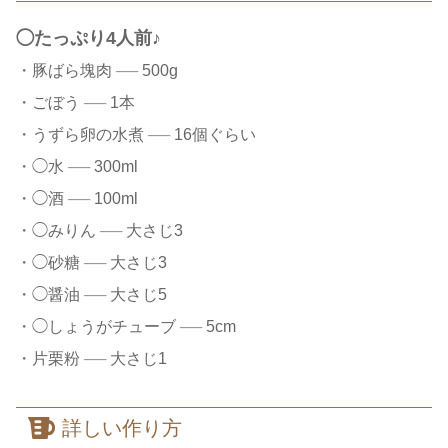
◯たっぷり4人前♪
・豚ばら塊肉
──
500g
・ごぼう
──
1本
・うずら卵の水煮
──
16個ぐらい
・◯水
──
300ml
・◯酒
──
100ml
・◯みりん
──
大さじ3
・◯砂糖
──
大さじ3
・◯醤油
──
大さじ5
・◯しょうがチューブ
──
5cm
・片栗粉
──
大さじ1
詳しい作り方