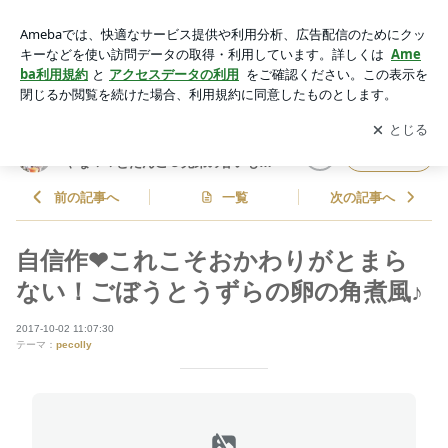
自信作❤これこそおかわりがとまらない！ごぼうとうずらの卵
の角煮風♪ | しゃなママオフィシャルブログ「しゃなママとだ
アプリをダウンロードして
ブログの更新通知
を受け取りまし
開く
んご３兄弟の甘いもの日記」Powered by Ameba
ょう。
しゃなママオフィシャルブログ「し
フォロー
ゃなママとだんご３兄弟の甘いもの
日記」
前の記事へ
一覧
次の記事へ
自信作❤これこそおかわりがとまら
ない！ごぼうとうずらの卵の角煮風♪
2017-10-02 11:07:30
テーマ：
pecolly