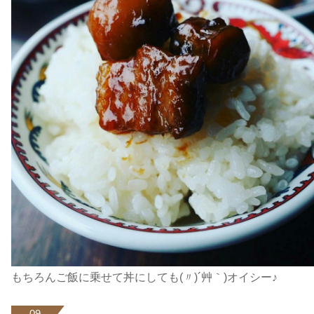
もちろんご飯に乗せて丼にしても(〃)´艸｀)オイシー♪
09