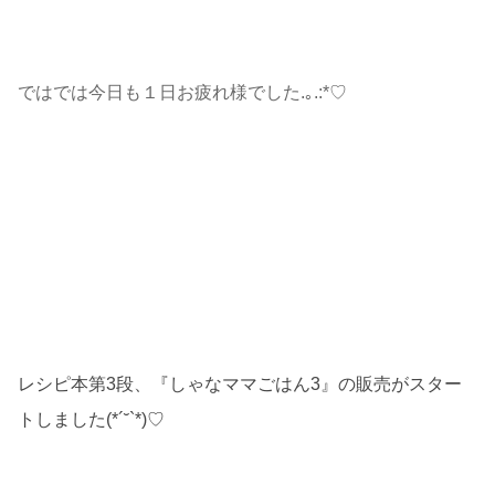
ではでは今日も１日お疲れ様でした.｡.:*♡
レシピ本第3段、『しゃなママごはん3』の販売がスター
トしました(*´˘`*)♡