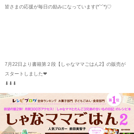
皆さまの応援が毎日の励みになっています(*´˘`*)♡
7月22日より書籍第２段【しゃなママごはん2】の販売が
スタートしました❤
⬇⬇⬇