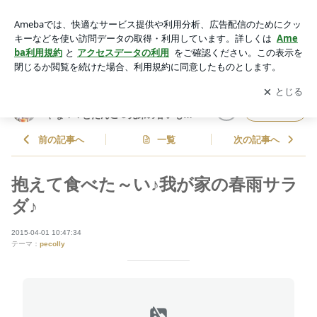
抱えて食べた～い♪我が家の春雨サラダ♪ | しゃなママオフィシ
ャルブログ「しゃなママとだんご３兄弟の甘いもの日記」Pow
アプリをダウンロードして
ブログの更新通知
を受け取りまし
開く
ered by Ameba
ょう。
しゃなママオフィシャルブログ「し
フォロー
ゃなママとだんご３兄弟の甘いもの
日記」
前の記事へ
一覧
次の記事へ
抱えて食べた～い♪我が家の春雨サラ
ダ♪
2015-04-01 10:47:34
テーマ：
pecolly