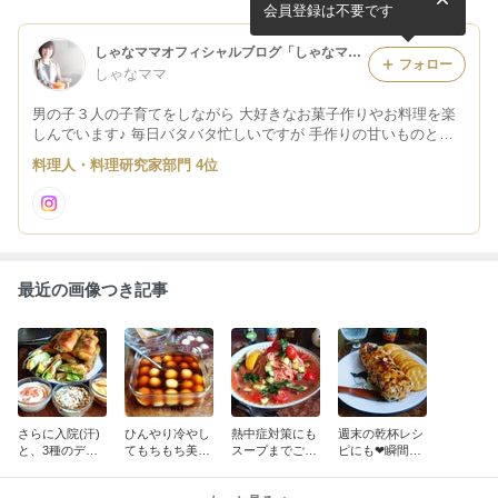
会員登録は不要です
しゃなママオフィシャルブログ「しゃなママとだんご３兄弟の甘いもの日記」Powered by Ameba
フォロー
しゃなママ
男の子３人の子育てをしながら 大好きなお菓子作りやお料理を楽
しんでいます♪ 毎日バタバタ忙しいですが 手作りの甘いものとコ
ーヒーでほっと一息♪ 幸せな時間です♪ そんな存在のブログになれ
料理人・料理研究家部門 4位
たら・・・ と思います♪
最近の画像つき記事
さらに入院(汗)
ひんやり冷やし
熱中症対策にも
週末の乾杯レシ
と、3種のディ
てもちもち美味
スープまでごく
ピにも❤瞬間爆
ップでさらにと
しい❤冷やしみ
ごく飲み干しち
速シャレオツお
まらんやみつき
たらし団子と冷
ゃって❤ツナと
つまみ♪やみつ