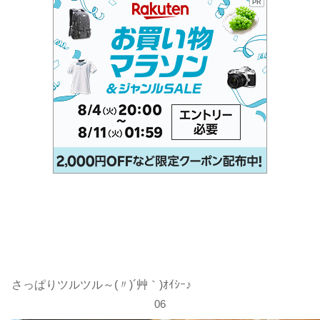
PR
さっぱりツルツル～(〃)´艸｀)ｵｲｼｰ♪
06