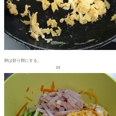
卵は炒り卵にする。
04