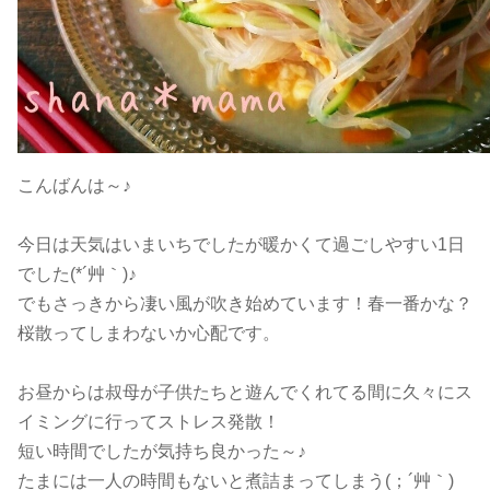
こんばんは～♪
今日は天気はいまいちでしたが暖かくて過ごしやすい1日
でした(*´艸｀)♪
でもさっきから凄い風が吹き始めています！春一番かな？
桜散ってしまわないか心配です。
お昼からは叔母が子供たちと遊んでくれてる間に久々にス
イミングに行ってストレス発散！
短い時間でしたが気持ち良かった～♪
たまには一人の時間もないと煮詰まってしまう(；´艸｀)