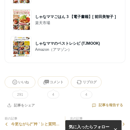
しゃなママごはん 3 【電子書籍】[ 前田美智子 ]
楽天市場
しゃなママのベストレシピ (TJMOOK)
Amazon（アマゾン）
いいね
コメント
リブログ
291
4
4
記事を報告する
記事をシェア
前の記事
次の記事
今更ながら(*´艸｀)♪と質問に
お知らせ♪と朝食にはハムエ
気に入ったらフォロー
お答え～♪
ッグ………実は (*´艸｀)ｷｬ