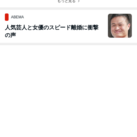
海老アボチーズ
やし白玉ぜんざ
もっと見る
トマトの爆速ひ
きチーズログ❤
春巻き❤
い❤
んやり冷製パス
タ❤
ABEMA
人気芸人と女優のスピード離婚に衝撃
の声