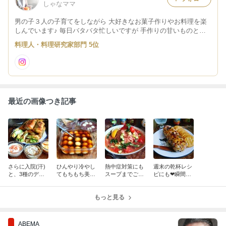
しゃなママ
男の子３人の子育てをしながら 大好きなお菓子作りやお料理を楽
しんでいます♪ 毎日バタバタ忙しいですが 手作りの甘いものとコ
ーヒーでほっと一息♪ 幸せな時間です♪ そんな存在のブログになれ
料理人・料理研究家部門 5位
たら・・・ と思います♪
最近の画像つき記事
さらに入院(汗)
ひんやり冷やし
熱中症対策にも
週末の乾杯レシ
と、3種のディ
てもちもち美味
スープまでごく
ピにも❤瞬間爆
ップでさらにと
しい❤冷やしみ
ごく飲み干しち
速シャレオツお
まらんやみつき
たらし団子と冷
ゃって❤ツナと
つまみ♪やみつ
海老アボチーズ
やし白玉ぜんざ
もっと見る
トマトの爆速ひ
きチーズログ❤
春巻き❤
い❤
んやり冷製パス
タ❤
ABEMA