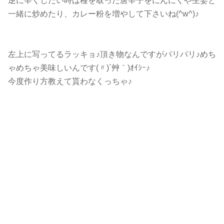
逆に辛くしたい時は種を取った唐辛子をにんにくや生姜と
一緒に炒めたり、カレー粉を増やして下さいね(^w^)♪
左上に写ってるラッキョ♪頂き物なんですがパリパリ♪めち
ゃめちゃ美味しいんです(〃)´艸｀)ｵｲｼｰ♪
今度作り方教えて貰わなくっちゃ♪