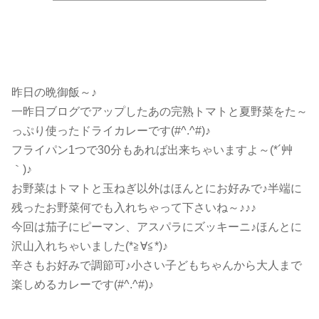
昨日の晩御飯～♪
一昨日ブログでアップしたあの完熟トマトと夏野菜をた～
っぷり使ったドライカレーです(#^.^#)♪
フライパン1つで30分もあれば出来ちゃいますよ～(*´艸
｀)♪
お野菜はトマトと玉ねぎ以外はほんとにお好みで♪半端に
残ったお野菜何でも入れちゃって下さいね～♪♪♪
今回は茄子にピーマン、アスパラにズッキーニ♪ほんとに
沢山入れちゃいました(*≧∀≦*)♪
辛さもお好みで調節可♪小さい子どもちゃんから大人まで
楽しめるカレーです(#^.^#)♪