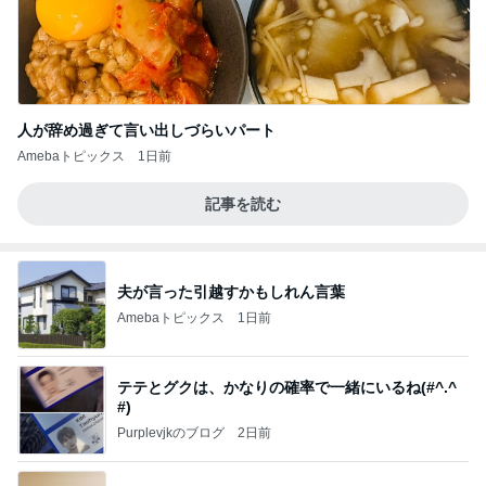
人が辞め過ぎて言い出しづらいパート
Amebaトピックス
1日前
記事を読む
夫が言った引越すかもしれん言葉
Amebaトピックス
1日前
テテとグクは、かなりの確率で一緒にいるね(#^.^
#)
Purplevjkのブログ
2日前