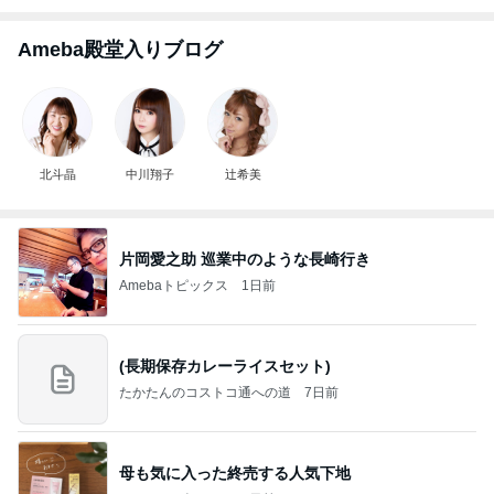
Ameba殿堂入りブログ
北斗晶
中川翔子
辻希美
片岡愛之助 巡業中のような長崎行き
Amebaトピックス
1日前
(長期保存カレーライスセット)
たかたんのコストコ通への道
7日前
母も気に入った終売する人気下地