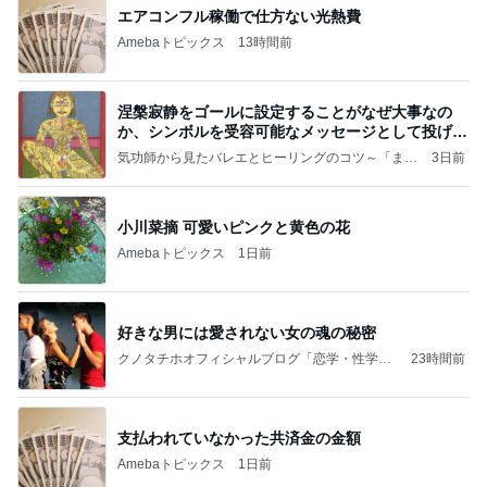
エアコンフル稼働で仕方ない光熱費
Amebaトピックス
13時間前
涅槃寂静をゴールに設定することがなぜ大事なの
か、シンボルを受容可能なメッセージとして投げる
ことが
気功師から見たバレエとヒーリングのコツ～「まと
3日前
いのば」ブログ
小川菜摘 可愛いピンクと黄色の花
Amebaトピックス
1日前
好きな男には愛されない女の魂の秘密
クノタチホオフィシャルブログ「恋学・性学研
23時間前
究室」Powered by Ameba
支払われていなかった共済金の金額
Amebaトピックス
1日前