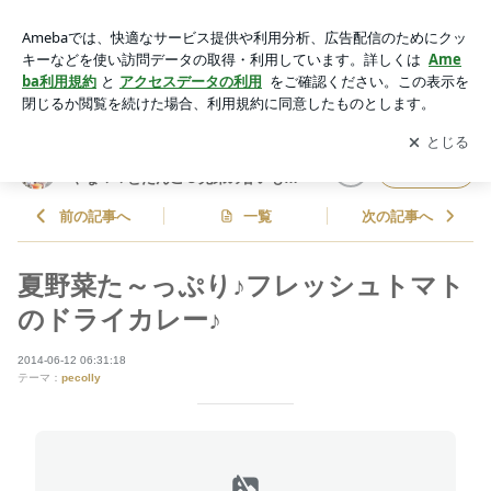
夏野菜た～っぷり♪フレッシュトマトのドライカレー♪ | しゃな
ママオフィシャルブログ「しゃなママとだんご３兄弟の甘いも
アプリをダウンロードして
ブログの更新通知
を受け取りまし
開く
の日記」Powered by Ameba
ょう。
しゃなママオフィシャルブログ「し
フォロー
ゃなママとだんご３兄弟の甘いもの
日記」
前の記事へ
一覧
次の記事へ
夏野菜た～っぷり♪フレッシュトマト
のドライカレー♪
2014-06-12 06:31:18
テーマ：
pecolly