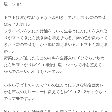
塩コショウ
トマトは皮が気になるなら湯剥きしてざく切り♪◎の野菜
はみじん切り♪
フライパンを火にかけ油をしいて生姜とにんにくを入れ香
りが立ってきたら挽き肉を加え炒める。肉の色が変わって
きたら◎の野菜を上から順に加え炒める。トマトも加え炒
める♪
野菜に火が通ったら△の材料を全部入れ10分ぐらい炒め
たら出来上がり(#^.^#)♪最後に塩コショウで味を整えて、
好みで温玉やパセリをふって♪♪♪
小さい子どもちゃんで辛いのほんとにダメな場合はカレー
粉を市販のカレールーに変えても(#^.^#)♪2～3かけぐらい
で大丈夫ですよ♪