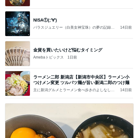
NISA①(;'∀')
パラスジュエリー（白美女神宝珠）の夢の記録
14日前
（続編）
金貨を買いたいけど悩むタイミング
Amebaトピックス
1日前
ラーメン二郎 新潟店【新潟市中央区】ラーメン小
つけメン変更 ツルパツ麺が旨い新潟二郎のつけ麺
主に新潟グルメとラーメン食べ歩きのよしなしご
14日前
と