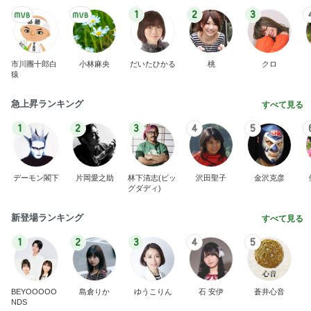
1
2
3
市川團十郎白
小林麻央
だいたひかる
桃
クロ
猿
急上昇ランキング
すべて見る
1
2
3
4
5
デーモン閣下
片岡愛之助
林下清志(ビッ
沢田聖子
金沢克彦
グダディ)
新登場ランキング
すべて見る
1
2
3
4
5
BEYOOOOO
島倉りか
ゆうこりん
石 安伊
蒼井心音
NDS