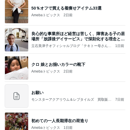
50％オフで買える着痩せアイテム33選
Amebaトピックス
2日前
良心的な事業所ほど経営は苦しく、障害ある子の居
場所「放課後デイサービス」で深刻化する理念と現
実の
立石美津子オフィシャルブログ「テキトー母さんの
1日前
すすめ」Powered by Ameba
クロ 娘とお揃いカラーの靴下
Amebaトピックス
2日前
お願い
モンスターアクアリウム＆レプタイルズ 買取販売
7日前
情報
初めての一人長期滞在の荷造り
Amebaトピックス
1日前