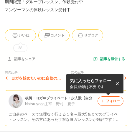
期間限定「グループレッスン」体験受付中
マンツーマンの体験レッスン受付中
いいね
コメント
リブログ
28
記事を報告する
記事をシェア
前の記事
次の記事
ヨガを始めたいのに自信のな
京都から桜便り
気に入ったらフォロー
い方におすすめ〜生徒さんの
声⑦
会員登録は不要です
板橋・ヨガ＠プライベート・少人数【自分らしく生き生きとスムーズに！】
フォロー
Natsu-yoga主宰 野村 夏子
ご自身のペースで無理なく行える１名～最大5名までのプライベー
トレッスン。その方にあった丁寧なヨガレッスンが好評です！
「板橋 ナツヨガ」検索！http//natsu-yoga.com/ お問い合わせはn
atsuyoga725@yahoo.co.jp 詳細やご質問もメールにて承ります。