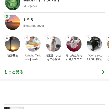
likeabridgeover
4
5
6
7
8
秘密基地
Akinobu Tanig
埼玉発 おと
妻に先立たれ
「やす」のの
uchi | Itoshima
なの小探険
た老人ブログ
んびり日常記
Landscape Ph
otographer
もっと見る
優しくするより塩を刷り込む夫
Amebaトピックス
22時間前
買ったシートマスクとリップペンシル
Amebaトピックス
1日前