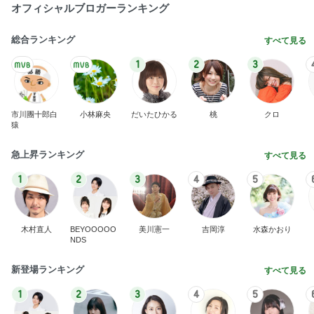
木村直人
BEYOOOOO
美川憲一
吉岡淳
水森かおり
NDS
新登場ランキング
すべて見る
1
2
3
4
5
BEYOOOOO
島倉りか
ゆうこりん
MOMIママ
石 安伊
NDS
堀ちえみの夫 デリバリーで夕飯
Amebaトピックス
1日前
悲しすぎて立ち直れない。
クロオフィシャルブログPowered by Ameba
2日前