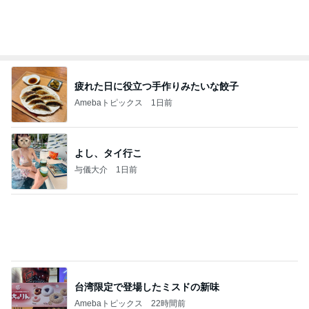
引き寄せ研究所
コストコでリピ買いしてた高級チョコ
Amebaトピックス
10時間前
㊗️喜びを分け合える未来❣️”【この混沌の理由】”⽇
本も⾦融リセットの準備をしてます ””
あいすくりーむ『めるころ』
3時間前
高橋英樹 セミ合唱が賑やかな蓼科
Amebaトピックス
1日前
クロとこいたんって何かあったの？