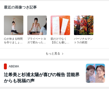
最近の画像つき記事
心が休まる時間
プライベートヨ
肌だけでなく
パーソナルマン
を作りましょう
ガで変わった身
【目にも優し
トラの瞑想
♪～生徒さんの
体と心～生徒さ
い】 ジェルクレ
声No.49
んの声No.48
ンジング✨
もっと見る
ABEMA
辻希美と杉浦太陽が喜びの報告 芸能界
からも祝福の声