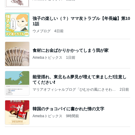
秩父鉄道に遊びにやってくる！のご紹介です
秩父市議会議員 黒澤秀之 ブログ Powered by Ame
10日前
ba
植え替えが成功して喜ぶ平和な人
Amebaトピックス
1日前
☆We're timelesz LIVE TOUR 2026 episode2 MO
MENTUM
☆☆☆ゆきちにっき☆☆☆
7日前