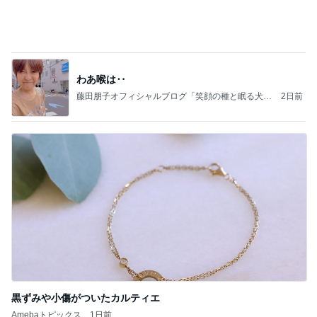
食材にお金ばかりかかってしまう我が家
Amebaトピックス
1日前
能登揺れ、東北も⚠️夢見が増えて来ました❗️注意し
てください❗️
マリアオフィシャルブログ「ひむかの風にさそわれ
2日前
て」Powered by Ameba
韓国のチョコパイに書かれた情の文字
Amebaトピックス
9時間前
大当たり？！ディズニーストア夏祭り…何当た
る？！夏祭りくじに挑戦！！！
高校生Dヲタ Ꭰ-ᎮꭵꭹꭴのDisneyにっき！！✎ܚ
14日前