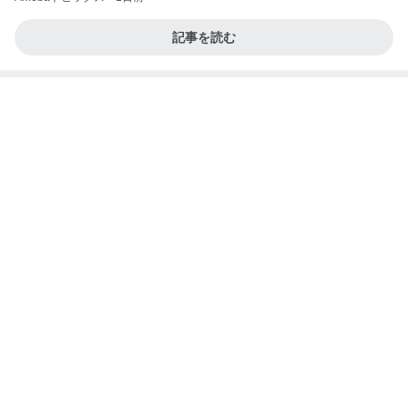
東MAX なかなか好調だったゴルフ
Amebaトピックス
10時間前
記事を読む
疲れた日に役立つ手作りみたいな餃子
Amebaトピックス
1日前
よし、タイ行こ
与儀大介
1日前