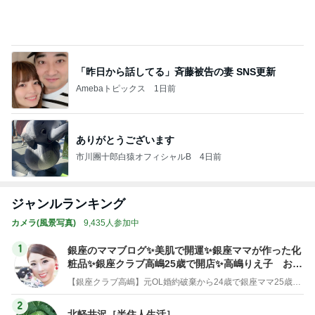
「昨日から話してる」斉藤被告の妻 SNS更新
Amebaトピックス
1日前
ありがとうございます
市川團十郎白猿オフィシャルB
4日前
ジャンルランキング
カメラ(風景写真)
9,435人参加中
1
銀座のママブログ✨美肌で開運✨銀座ママが作った化
粧品✨銀座クラブ高嶋25歳で開店✨高嶋りえ子 お着
物でエルメス バーキン コーデ
【銀座クラブ高嶋】元OL婚約破棄から24歳で銀座ママ25歳でオーナーママ銀座 美肌で開運♡パワースポット巡り高嶋りえ子ブログ
2
北軽井沢［半住人生活］
やっちゃん
3
S M R