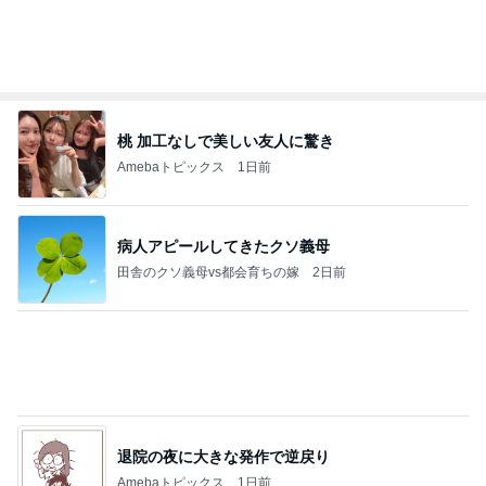
台湾限定で登場したミスドの新味
Amebaトピックス
22時間前
日東駒専や産近甲龍は英語よりも国語の攻略が重視
される、のかもしれない。
Bank of Dreamの公営競技はどこへ行く
11日前
一生食べたいと思った豪華な蕎麦
Amebaトピックス
1日前
【秩父鉄道】８/２～１１/３０開催 ガリガリ君が