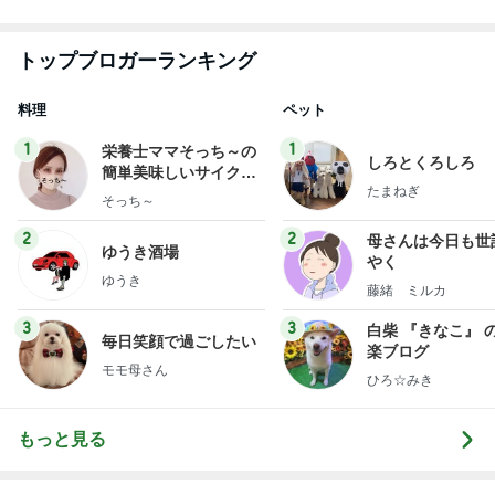
3
3
白柴 『きなこ』 
毎日笑顔で過ごしたい
楽ブログ
モモ母さん
ひろ☆みき
もっと見る
オフィシャルブロガーランキング
総合ランキング
すべて見る
1
2
3
市川團十郎白
小林麻央
だいたひかる
桃
クロ
猿
急上昇ランキング
すべて見る
1
2
3
4
5