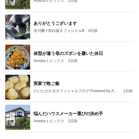
桃 加工なしで美しい友人に驚き
Amebaトピックス
1日前
病人アピールしてきたクソ義母
田舎のクソ義母vs都会育ちの嫁
2日前
退院の夜に大きな発作で逆戻り
Amebaトピックス
1日前
強子の楽しい（？）ママ友トラブル【年長編】第10
1話
ウメブログ
4日前