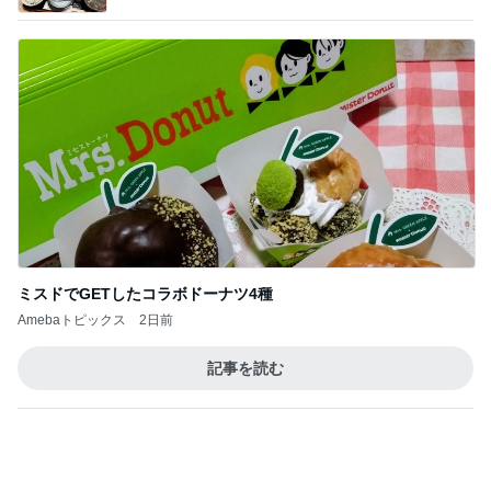
ミスドでGETしたコラボドーナツ4種
Amebaトピックス
2日前
記事を読む
トップブロガーランキング
料理
ペット
1
1
栄養士ママそっち～の
しろとくろしろ
簡単美味しいサイクル
たまねぎ
献立
そっち～
2
2
母さんは今日も世
ゆうき酒場
やく
ゆうき
藤緒 ミルカ