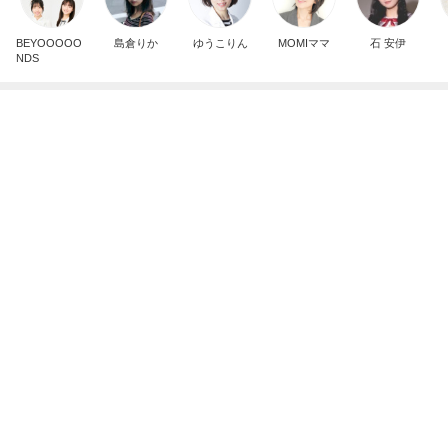
完成間近の新居での介護と同居
Amebaトピックス
2日前
ありがとうございます
市川團十郎白猿オフィシャルB
4日前
体型が違う母のズボンを履いた休日
Amebaトピックス
1日前
実家で晩ご飯
だいたひかるオフィシャルブログ Powered by Ame
1日前
ba
悩んだハウスメーカー選びの決め手
Amebaトピックス
2日前