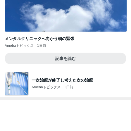
麻世 妻とフードコートのミシュラン
Amebaトピックス
1日前
韓国で買って失敗したトイレの匂い
Amebaトピックス
1日前
急遽決めた箱根と三嶋大社への旅行
Amebaトピックス
1日前
細川直美 咲き始めたサルスベリの花
Amebaトピックス
2日前