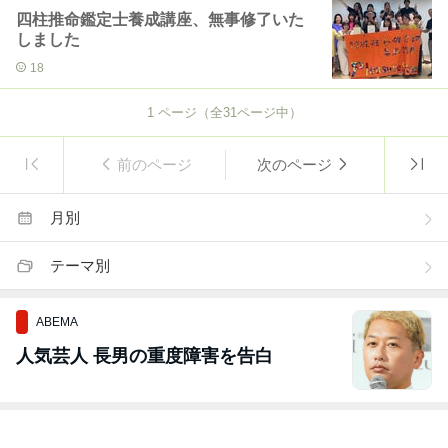
四柱推命鑑定士養成講座、無事修了いた
しました
18
1
ページ（全
31
ページ中）
前のページ
次のページ
月別
テーマ別
ABEMA
人気芸人 長男の重度障害を告白