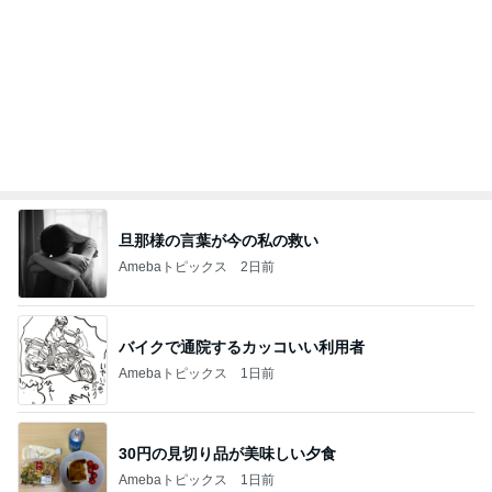
気にせず過ごし考えが変わった朝
Amebaトピックス
9時間前
記事を読む
オフィシャルブロガーランキング
総合ランキング
すべて見る
1
2
3
市川團十郎白
小林麻央
だいたひかる
桃
クロ
猿
急上昇ランキング
すべて見る
1
2
3
4
5