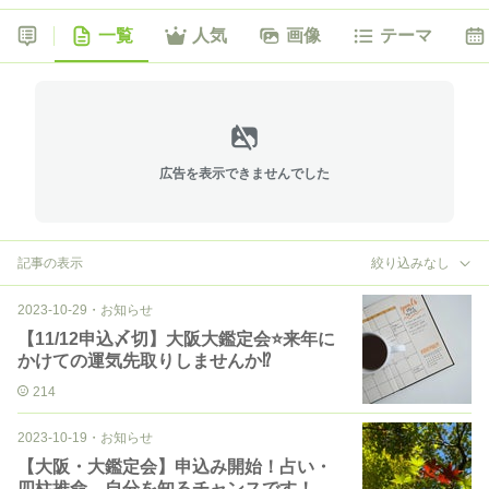
一覧
人気
画像
テーマ
広告を表示できませんでした
記事の表示
絞り込みなし
2023-10-29
・
お知らせ
【11/12申込〆切】大阪大鑑定会⭐️来年に
かけての運気先取りしませんか⁉︎
214
2023-10-19
・
お知らせ
【大阪・大鑑定会】申込み開始！占い・
四柱推命、自分を知るチャンスです！