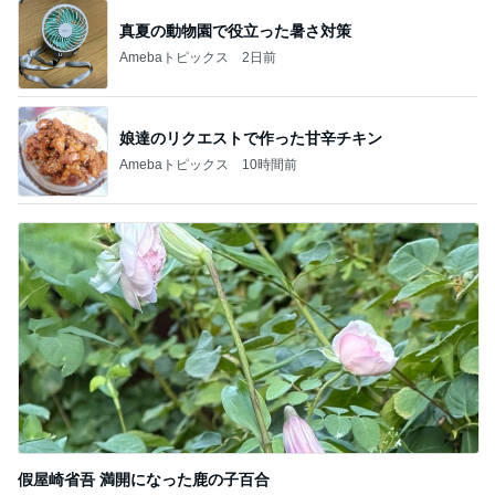
ジャンル人気記事ランキング
映画レビュー
映画『大統領のケーキ』が突きつける「日常
の狂気」と涙のラスト
1
ほくとの気ままなブログ
映画 感想❣️『サンキュー・チャック』
2
さくらの暇つぶし日記
「剣雲三十六騎」（1942年作品）感想
3
深層昭和帯
もはやリタイアへ危険信号…「君の好きは無
敵」第3話
4