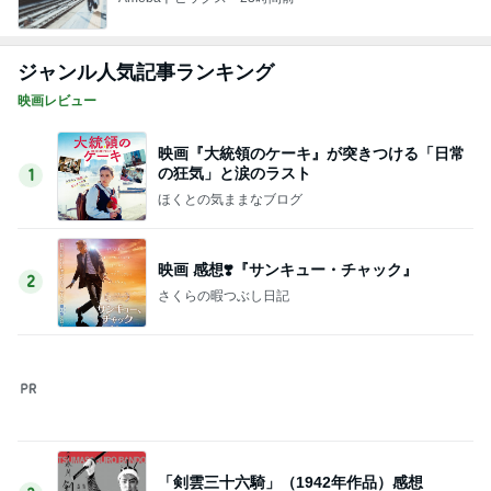
にこみとパンで開拓した新境地
Amebaトピックス
1日前
記事を読む
細川直美 蒸し暑さで何度も目が覚めた
Amebaトピックス
18時間前
床が汚くなる猫の可愛いしぐさ
Amebaトピックス
22時間前
エアコンを止めて過ごす清々しい午後
Amebaトピックス
1日前