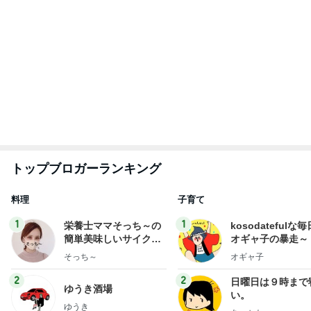
3
3
四十路シンパパの
毎日笑顔で過ごしたい
日記
モモ母さん
はやパパ
もっと見る
旦那様の言葉が今の私の救い
Amebaトピックス
2日前
バイクで通院するカッコいい利用者
Amebaトピックス
1日前
30円の見切り品が美味しい夕食
Amebaトピックス
1日前