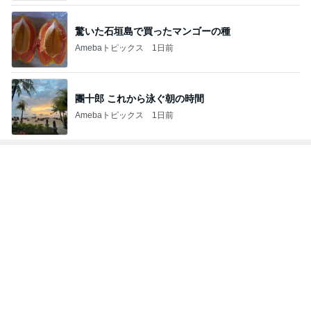
驚いた石垣島で買ったマンゴーの種
Amebaトピックス
1日前
團十郎 これから泳ぐ朝の時間
Amebaトピックス
1日前
トップブロガーランキング
料理
子育て
1
1
栄養士ママそっち～の
kosodatefulな毎
簡単美味しいサイクル
オギャ子の暴走～
献立
そっち～
オギャ子
2
2
日曜日は９時まで
ゆうき酒場
い。
ゆうき
あべかわ