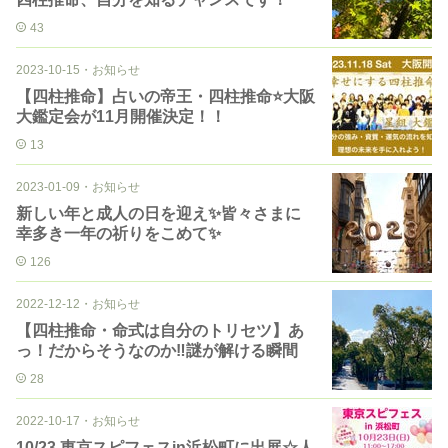
43
2023-10-15
・
お知らせ
【四柱推命】占いの帝王・四柱推命⭐️大阪
大鑑定会が11月開催決定！！
13
2023-01-09
・
お知らせ
新しい年と成人の日を迎え✨皆々さまに
幸多き一年の祈りをこめて✨
126
2022-12-12
・
お知らせ
【四柱推命・命式は自分のトリセツ】あ
っ！だからそうなのか‼︎謎が解ける瞬間
28
2022-10-17
・
お知らせ
10/23 東京スピフェスin浜松町に出展☆人