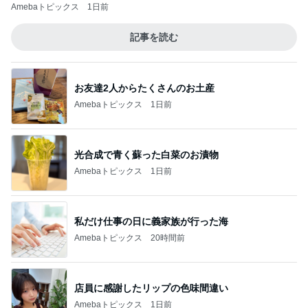
連ドラについてじっくり語るブログ
妊娠・出産は夢だったのに…「Tokyo middle
30」第2話
5
連ドラについてじっくり語るブログ
このジャンルの記事をもっと見る
次世代掃除機がやってきた！！
Amebaトピックス
5時間前
細川直美 coccole冬の新作打合せ
Amebaトピックス
1日前
バズった真空保存容器の1点の不満
Amebaトピックス
2日前