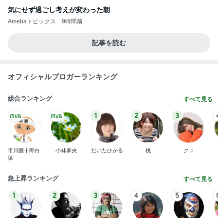
アグネス 泳ぎに来る孫と会う予定
Amebaトピックス
14時間前
クーラーで身体がだる重な日の夜
Amebaトピックス
1日前
エアコンフル稼働で仕方ない光熱費
Amebaトピックス
1日前