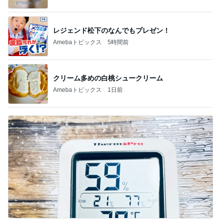
デーモン閣下
片岡愛之助
林下清志(ビッ
沢田聖子
金沢克彦
グダディ)
新登場ランキング
すべて見る
1
2
3
4
5
BEYOOOOO
島倉りか
ゆうこりん
石 安伊
蒼井心音
NDS
芸能人・有名人ブログ TOPへ
神がかってる掃除機
Amebaトピックス
5時間前
焼肉きんぐで暴食し増えた500g
Amebaトピックス
1日前