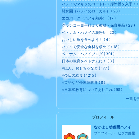
ハノイでマキタのコードレス掃除機を入手！ ( 2
姉妹園（ハノイのローカル） ( 28 )
エコパーク（ハノイ郊外） ( 17 )
グランコーヨー社より教材・保育用品 ( 23 )
ベトナム・ハノイの花粉症 ( 20 )
おいしい魚を食べよう！ ( 4 )
ハノイで安全な食材を求めて ( 18 )
ベトナム・ハノイブログ ( 391 )
日本の教育をベトナムに！ ( 3 )
※ほん、おもちゃなど ( 177 )
※今日の給食 ( 1215 )
※英語など外国語教育 ( 8 )
※日本式教育についてあれこれ ( 98 )
一覧を
プロフィール
なかよし幼稚園ハノイ
プロフィール
｜
ピグの部屋