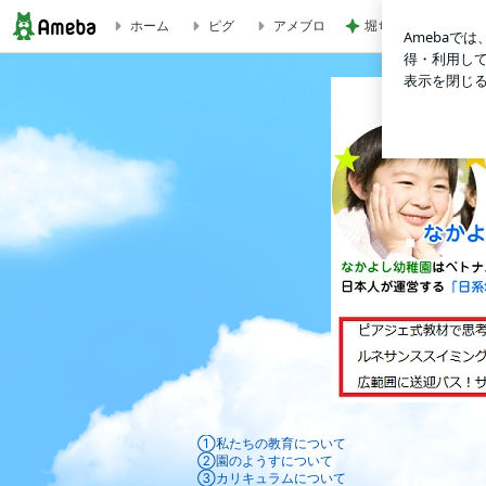
ホーム
ピグ
アメブロ
堀ちえみ 朝早いた
ベトナムの首都ハノイで日本式の教育を！なかよし幼稚園！
ベトナム
①私たちの教育について
なかよく楽しく元気よく！なかよし幼稚
②園のようすについて
③カリキュラムについて