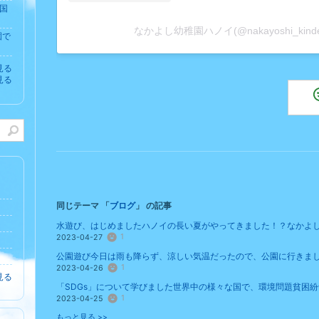
国
なかよし幼稚園ハノイ(@nakayoshi_ki
園で
見る
見る
同じテーマ 「
ブログ
」 の記事
水遊び、はじめましたハノイの長い夏がやってきました！？なかよし幼
1
2023-04-27
公園遊び今日は雨も降らず、涼しい気温だったので、公園に行きました
1
2023-04-26
見る
「SDGs」について学びました世界中の様々な国で、環境問題貧困紛争
1
2023-04-25
もっと見る >>