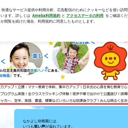
め眠い様子
芸能人ブログ
人気ブログ
新規登録
ログイ
の首都ハノイで日本式の教育を！なかよ
園はベトナムで唯一の１００％日本人運営の「日系幼稚園」。静岡県の認定こども
なかよし幼稚園には、
いつも
笑い声
が溢れています。