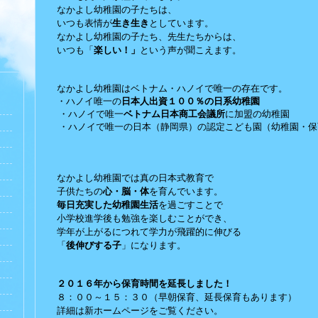
なかよし幼稚園の子たちは、
いつも表情が
生き生き
としています。
なかよし幼稚園の子たち、先生たちからは、
いつも「
楽しい！」
という声が聞こえます。
なかよし幼稚園はベトナム・ハノイで唯一の存在です。
・ハノイ唯一の
日本人出資１００％の日系幼稚園
・ハノイで唯一
ベトナム日本商工会議所
に加盟の幼稚園
・ハノイで唯一の日本（静岡県）の認定こども園（幼稚園・保
なかよし幼稚園では真の日本式教育で
子供たちの
心・脳・体
を育んでいます。
毎日充実した幼稚園生活
を過ごすことで
小学校進学後も勉強を楽しむことができ、
学年が上がるにつれて学力が飛躍的に伸びる
「
後伸びする子
」になります。
２０１６年から保育時間を延長しました！
８：００～１５：３０（早朝保育、延長保育もあります）
詳細は新ホームページをご覧ください。