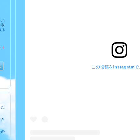
、ハ
ス取
見る
位
↑
ラ
ン
キ
ン
る
この投稿をInstagram
グ
上
昇
した
てき
たの