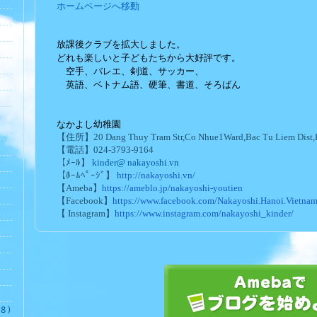
ホームページへ移動
放課後クラブを拡大しました。
どれも楽しいと子どもたちから大好評です。
空手、バレエ、剣道、サッカー、
英語、ベトナム語、硬筆、書道、そろばん
なかよし幼稚園
【住所】20 Dang Thuy Tram Str,Co Nhue1Ward,Bac Tu Liem Dist,
【電話】024-3793-9164
【ﾒｰﾙ
】
kinder@
nakayoshi.vn
【ﾎｰﾑﾍﾟｰｼﾞ】
http://nakayoshi.vn/
【Ameba】
https://ameblo.jp/nakayoshi-youtien
【Facebook】
https://www.facebook.com/Nakayoshi.Hanoi.Vietnam
【 Instagram】
https://www.instagram.com/nakayoshi_kinder/
 )