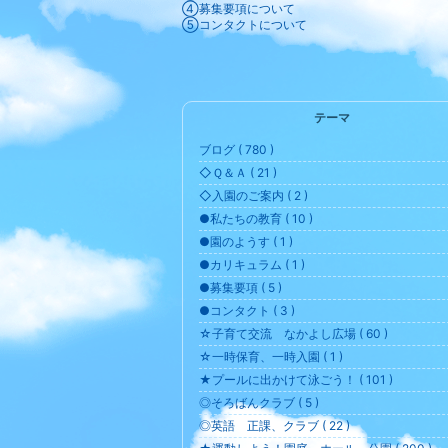
④募集要項について
⑤コンタクトについて
テーマ
ブログ ( 780 )
◇Ｑ＆Ａ ( 21 )
◇入園のご案内 ( 2 )
●私たちの教育 ( 10 )
●園のようす ( 1 )
●カリキュラム ( 1 )
●募集要項 ( 5 )
●コンタクト ( 3 )
☆子育て交流 なかよし広場 ( 60 )
☆一時保育、一時入園 ( 1 )
★プールに出かけて泳ごう！ ( 101 )
◎そろばんクラブ ( 5 )
◎英語 正課、クラブ ( 22 )