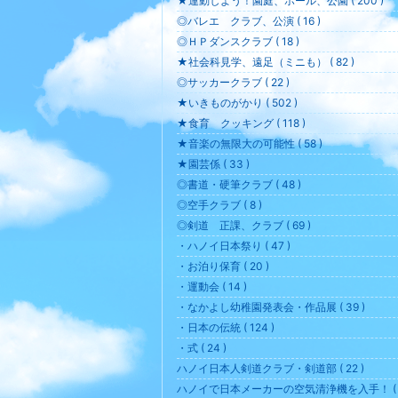
★運動しよう！園庭、ホール、公園 ( 200 )
◎バレエ クラブ、公演 ( 16 )
◎ＨＰダンスクラブ ( 18 )
★社会科見学、遠足（ミニも） ( 82 )
◎サッカークラブ ( 22 )
★いきものがかり ( 502 )
★食育 クッキング ( 118 )
★音楽の無限大の可能性 ( 58 )
★園芸係 ( 33 )
◎書道・硬筆クラブ ( 48 )
◎空手クラブ ( 8 )
◎剣道 正課、クラブ ( 69 )
・ハノイ日本祭り ( 47 )
・お泊り保育 ( 20 )
・運動会 ( 14 )
・なかよし幼稚園発表会・作品展 ( 39 )
・日本の伝統 ( 124 )
・式 ( 24 )
ハノイ日本人剣道クラブ・剣道部 ( 22 )
ハノイで日本メーカーの空気清浄機を入手！ ( 8