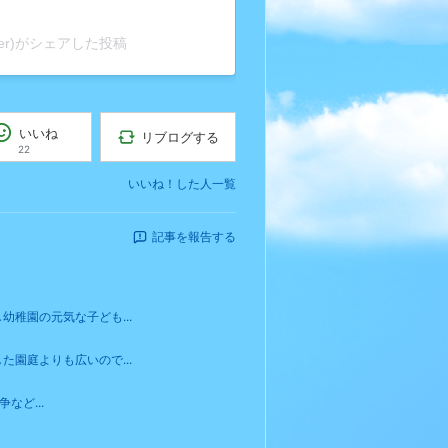
nder)がシェアした投稿
いいね
リブログする
22
いいね！した人一覧
記事を報告する
稚園の元気な子ども...
園庭よりも広いので...
など...