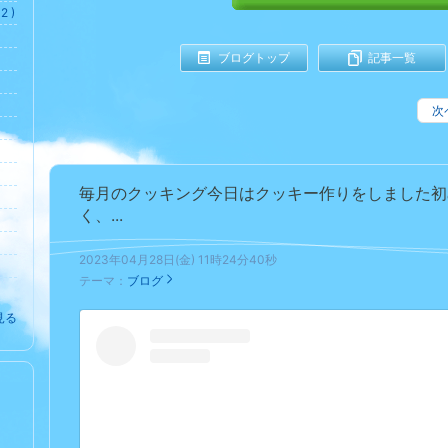
 )
ブログトップ
記事一覧
次
毎月のクッキング今日はクッキー作りをしました初
く、...
2023年04月28日(金) 11時24分40秒
テーマ：
ブログ
見る