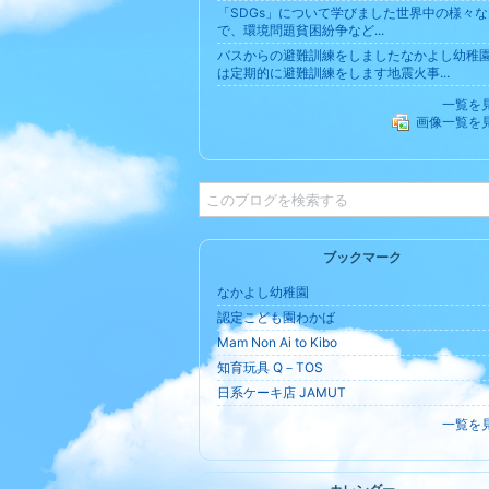
「SDGs」について学びました世界中の様々な
で、環境問題貧困紛争など...
バスからの避難訓練をしましたなかよし幼稚
は定期的に避難訓練をします地震火事...
一覧を
画像一覧を
ブックマーク
なかよし幼稚園
認定こども園わかば
Mam Non Ai to Kibo
知育玩具 Q－TOS
日系ケーキ店 JAMUT
一覧を