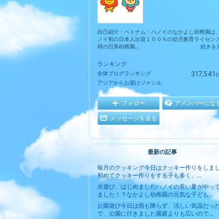
自己紹介：ベトナム・ハノイのなかよし幼稚園は
ノイ初の日本人出資１００％の幼児教育ライセン
得の日系幼稚園...
続きを
ランキング
317,541
全体ブログランキング
アジアからお届けジャンル
フォロー
アメンバーにな
メッセージを送る
最新の記事
毎月のクッキング今日はクッキー作りをしま
初めてクッキー作りをする子も多く、...
水遊び、はじめましたハノイの長い夏がやっ
ました！？なかよし幼稚園の元気な子ども...
公園遊び今日は雨も降らず、涼しい気温だっ
で、公園に行きました園庭よりも広いので...