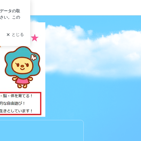
ン
し幼稚園！
園（幼稚園・保育園）が運営しています。