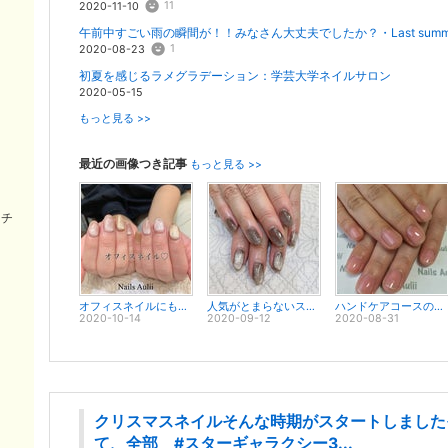
11
2020-11-10
午前中すごい雨の瞬間が！！みなさん大丈夫でしたか？️・Last summer
1
2020-08-23
初夏を感じるラメグラデーション：学芸大学ネイルサロン
2020-05-15
もっと見る >>
最近の画像つき記事
もっと見る >>
ンチ
オフィスネイルにもスターギャラクシー:学芸大学ネイルサロン
人気がとまらないスターギャラクシーネイル:学芸大学ネイルサロン
ハンドケアコースのご紹介：学芸大学 祐天寺ネイルサロン
2020-10-14
2020-09-12
2020-08-31
クリスマスネイルそんな時期がスタートしました
て、全部 #スターギャラクシー3...