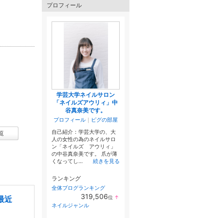
プロフィール
学芸大学ネイルサロン
「ネイルズアウリィ」中
谷真奈美です。
プロフィール
｜
ピグの部屋
自己紹介：学芸大学の、大
覧
人の女性の為のネイルサロ
ン「ネイルズ アウリィ」
の中谷真奈美です。 爪が薄
くなってし...
続きを見る
ランキング
全体ブログランキング
319,506
位
↑
最近
ラ
ネイルジャンル
ン
キ