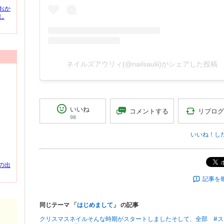
おか
し
ネイルズアウリィ(@nailsaulii)がシェアした投稿
いいね
リブログ
コメントする
98
いいね！し
の出
記事を
同じテーマ 「
はじめまして
」 の記事