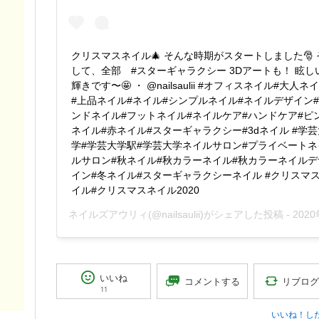
クリスマスネイル🎄 そんな時期がスタートしました🎅 
して、全部 #スターギャラクシー 3Dアートも！ 眩し
輝きです〜🤩 ・ @nailsaulii #オフィスネイル#大人ネ
#上品ネイル#ネイル#シンプルネイル#ネイルデザイン
ンドネイル#フットネイル#ネイルケア#ハンドケア#ピ
ネイル#赤ネイル#スターギャラクシー#3dネイル #学芸
学#学芸大学駅#学芸大学ネイルサロン#プライベートネ
ルサロン#秋ネイル#秋カラーネイル#秋カラーネイルデサ
イン#冬ネイル#スターギャラクシーネイル #クリスマ
イル#クリスマスネイル2020
ネイルズアウリィ
(@nailsaulii)がシェアした投稿 -
2020年Nov月9日pm7時5
ま
いいね
リブログ
コメントする
11
いいね！し