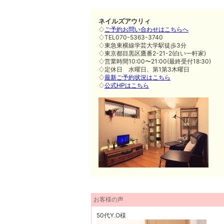
ネイルズアウリィ
♢
ご予約お問い合わせはこちらへ
♢TEL070-5363-3740
♢東急東横線学芸大学駅徒歩3分
♢東京都目黒区鷹番2-21-2(白い一軒家)
♢営業時間10:00〜21:00(最終受付18:30)
♢定休日 水曜日、第1第3木曜日
♢
最新ご予約状況はこちら
♢
公式HPはこちら
お客様の声
50代Y.O様