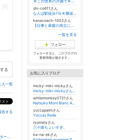
☆この世界の片隅で☆ 〜くるさちの新人結婚相談所仲人・手相鑑定士の奮闘記〜
shi-co611さん
なんば駅徒歩7分☆難波ネイルサロンマーリエ・スクール・ネイルチップ
kanacoach-1002さん
【仕事と家庭の両立に悩むワーキングマザー、ママネイリストさんの為の揺るぎない心の土台作り】
一覧を見る
フォロー
フォローすると、このブログの
更新情報が届きます。
する
お気に入りブログ
た人一覧
micky-miki-mickyさん
micky-miki-mickyさんのﾌﾞﾛｸﾞ
whitemonkey0721さん
ポスト
Natsuko Mont Blanc Aokiのﾌﾞﾛｸﾞ
yuccapalmさん
報告する
Yuccas Rede
ryomatyさん
三十路ちょいすぎ。
ka-na-ekさん
クリスマスネイルそんな時期がスタートしましたそして、全部 #スターギャラクシー3...
Kadambari 〜orange flowered tree〜