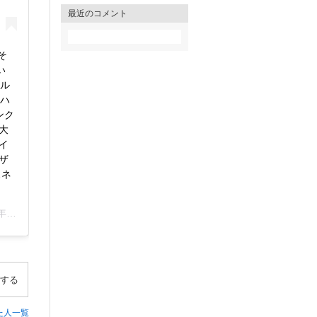
最近のコメント
そ
い
イル
#ハ
ンク
大
イ
゙
スネ
5分PST
する
た人一覧