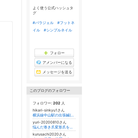
ン
グ
よく使う公式ハッシュタ
上
グ
昇
#パラジェル
#フットネ
イル
#シンプルネイル
フォロー
アメンバーになる
メッセージを送る
このブログのフォロワー
フォロワー:
202
人
hikari-sinkyu1さん
横浜線中山駅の出張鍼(はり・ハリ)治療！寝たきりの方が元気になる「ひかりが丘鍼灸院」
yuri-20200810さん
悩んだ巻き爪変形爪をに施術とカウンセリングで安心して通えるサロン【ネイルケアゆり】のブログ
kurusachi2020さん