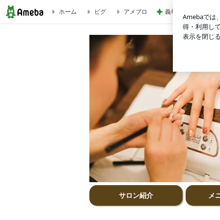
ホーム
ピグ
アメブロ
義母より嬉しい長男
学芸大学ネイルサロン自爪に優しいジェルネイル
サロン紹介
メ