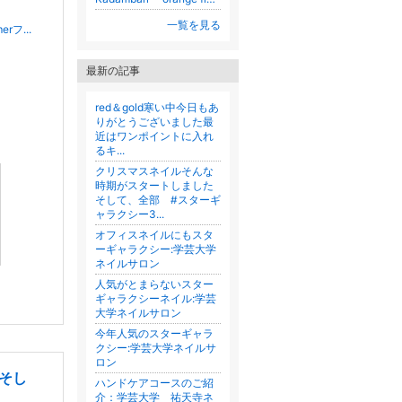
一覧を見る
フ...
最新の記事
red＆gold寒い中今日もあ
りがとうございました最
近はワンポイントに入れ
るキ...
クリスマスネイルそんな
時期がスタートしました
そして、全部 #スターギ
ャラクシー3...
オフィスネイルにもスタ
ーギャラクシー:学芸大学
ネイルサロン
人気がとまらないスター
ギャラクシーネイル:学芸
大学ネイルサロン
今年人気のスターギャラ
クシー:学芸大学ネイルサ
ロン
そし
ハンドケアコースのご紹
介：学芸大学 祐天寺ネ