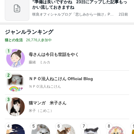
”準備は良いですかね 23日にアップした記事もっ
かい流しておきますね
咲良オフィシャルブログ「悲しみから一抜け」Pow
2日前
ered by Ameba
ジャンルランキング
猫との生活
26,776人参加中
1
母さんは今日も世話をやく
藤緒 ミルカ
2
ＮＰＯ法人ねこけん Official Blog
ＮＰＯ法人ねこけん
3
猫マンガ 米子さん
米子（こめこ）
4
5
6
7
8