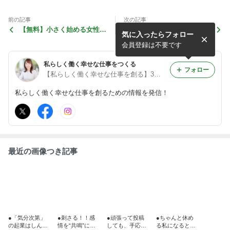
前の記事
次の記事
【無料】小さく始める女性起
感情も大事だけど、数字も大
気に入ったらフォロー
業セミナー
事。
会員登録は不要です
私らしく働く幸せな仕事をつくる
フォロー
【私らしく働く幸せな仕事を創る】3児の母社長いとうじゅんこ
私らしく働く幸せな仕事を創るための情報を発信！
最近の画像つき記事
●「気分次第」
●刺さる！！感
●頑張って投稿
●ちゃんと休め
の起業はしんど
情を“共鳴”に変
しても、手応え
る私になると、