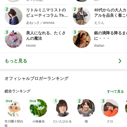
フ】
2
2
リトルミニマリストの
40代からの大人
ビューティコラム The
アルを品良く着こ
little minimalist's bea
ファッションブロ
あねっさ／anessa
えりん
uty colum
3
3
美人になれる、たくさ
銀の滴降る降るま
んの魔法
に・・・
hiromi
illallan
もっと見る
オフィシャルブロガーランキング
総合ランキング
すべて見る
1
2
3
市川團十郎白
小林麻央
だいたひかる
桃
クロ
猿