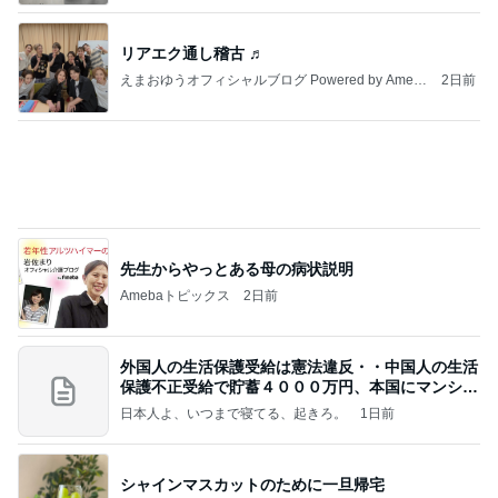
リアエク通し稽古 ♬
えまおゆうオフィシャルブログ Powered by Ameb
2日前
a
先生からやっとある母の病状説明
Amebaトピックス
2日前
外国人の生活保護受給は憲法違反・・中国人の生活
保護不正受給で貯蓄４０００万円、本国にマンショ
ンを
日本人よ、いつまで寝てる、起きろ。
1日前
シャインマスカットのために一旦帰宅