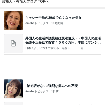
芸能人・有名人ブログ TOPへ
キャシー中島の29歳で亡くなった長女
Amebaトピックス
19時間前
外国人の生活保護受給は憲法違反・・中国人の生活
保護不正受給で貯蓄４０００万円、本国にマンショ
ンを
日本人よ、いつまで寝てる、起きろ。
1日前
｢治る訳がない｣強烈な痛みへの不安
Amebaトピックス
1日前