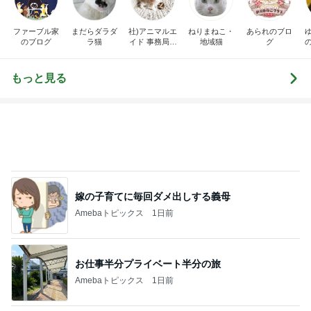
ファーブル家
まだらダラダ
社)アニマルエ
ねりまねこ・
あられのブロ
のブログ
ラ猫
イド 事務局＆
地域猫
グ
みんなの日記
もっと見る
嫁の子育てに毎回ダメ出しする義母
Amebaトピックス
1日前
お仕事半分プライベート半分の旅
Amebaトピックス
1日前