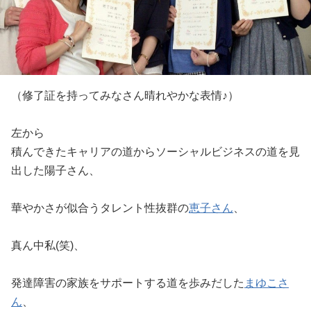
（修了証を持ってみなさん晴れやかな表情♪）
左から
積んできたキャリアの道からソーシャルビジネスの道を見
出した陽子さん、
華やかさが似合うタレント性抜群の
恵子さん
、
真ん中私(笑)、
発達障害の家族をサポートする道を歩みだした
まゆこさ
ん
、