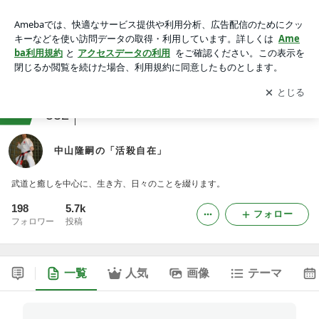
中山隆嗣の「活殺自在」
アプリをダウンロードして
ブログの更新通知
を受け取りまし
開く
ょう。
ranking
アラカンジャンル
532
中山隆嗣の「活殺自在」
武道と癒しを中心に、生き方、日々のことを綴ります。
198
5.7k
フォロー
フォロワー
投稿
一覧
人気
画像
テーマ