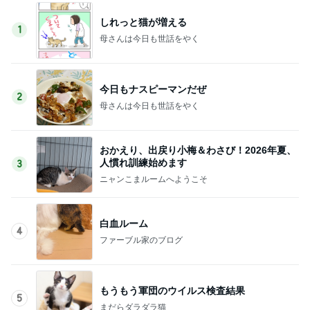
しれっと猫が増える
1
母さんは今日も世話をやく
今日もナスピーマンだぜ
2
母さんは今日も世話をやく
おかえり、出戻り小梅＆わさび！2026年夏、
人慣れ訓練始めます
3
ニャンこまルームへようこそ
白血ルーム
4
ファーブル家のブログ
もうもう軍団のウイルス検査結果
5
まだらダラダラ猫