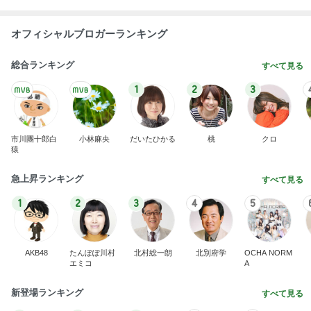
オフィシャルブロガーランキング
総合ランキング
すべて見る
1
2
3
市川團十郎白
小林麻央
だいたひかる
桃
クロ
猿
急上昇ランキング
すべて見る
1
2
3
4
5
AKB48
たんぽぽ川村
北村総一朗
北別府学
OCHA NORM
エミコ
A
新登場ランキング
すべて見る