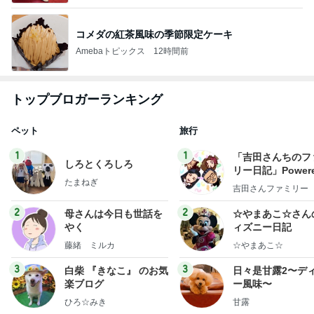
コメダの紅茶風味の季節限定ケーキ
Amebaトピックス
12時間前
トップブロガーランキング
ペット
旅行
1
1
「吉田さんちのフ
しろとくろしろ
リー日記」Powere
たまねぎ
y Ameba 吉田さ
吉田さんファミリー
ミリーオフィシャ
ログ
2
2
母さんは今日も世話を
☆やまあこ☆さん
やく
ィズニー日記
藤緒 ミルカ
☆やまあこ☆
3
3
白柴 『きなこ』 のお気
日々是甘露2〜デ
楽ブログ
ー風味〜
ひろ☆みき
甘露