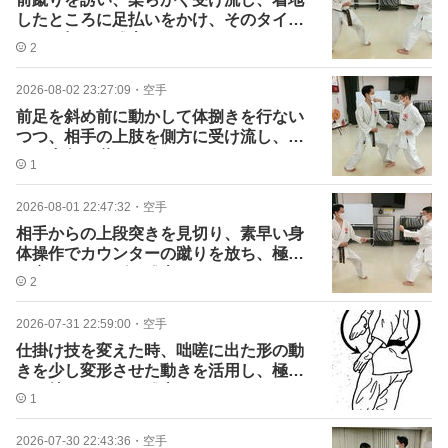
したところに足払いをかけ、そのタイミ
ングで極める稽古
2
2026-08-02 23:27:09
・
空手
前足を斜め前に動かして体捌きを行ない
つつ、相手の上肢を側方に受け流し、空
いた中段に蹴りを放つ
1
2026-08-01 22:47:32
・
空手
相手からの上段突きを見切り、素早い身
体操作でカウンターの蹴りを放ち、極め
の突きにつなげる稽古
2
2026-07-31 22:59:00
・
空手
仕掛け技を変えた時、咄嗟に出た形の動
きを少し変形させた動きを活用し、極め
まで持っていった稽古
1
2026-07-30 22:43:36
・
空手