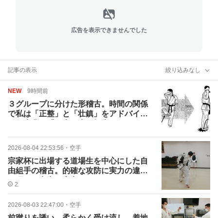
広告を表示できませんでした
記事の表示
絞り込みなし
NEW
9時間前
３グループに分けた形稽古。時間の関係
で私は「正整」と「壮鎮」をアドバイ
ス。先輩が「二十四歩」担当
2026-08-04 22:53:56
・
空手
宗家杯に出場する道場生を中心にした自
由組手の稽古。的確な攻防に実力の違い
が現れた充実の内容
2
2026-08-03 22:47:00
・
空手
前蹴りを誘い、柔らかく受け流し、着地