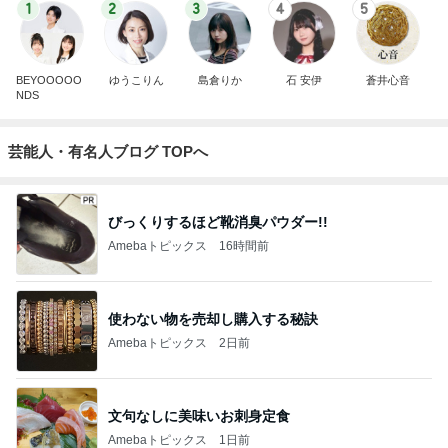
1
2
3
4
5
BEYOOOOO
ゆうこりん
島倉りか
石 安伊
蒼井心音
NDS
芸能人・有名人ブログ TOPへ
びっくりするほど靴消臭パウダー!!
Amebaトピックス
16時間前
使わない物を売却し購入する秘訣
Amebaトピックス
2日前
文句なしに美味いお刺身定食
Amebaトピックス
1日前