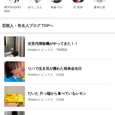
BEYOOOOO
ゆうこりん
島倉りか
石 安伊
蒼井心音
NDS
芸能人・有名人ブログ TOPへ
次世代掃除機がやってきた！！
Amebaトピックス
7時間前
リハで泣き目が腫れた発表会当日
Amebaトピックス
2日前
だいた 片っ端から食べているレモン
Amebaトピックス
1日前