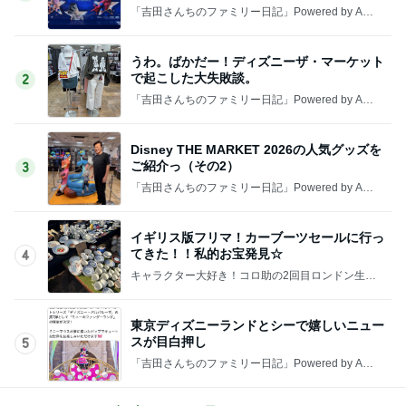
「吉田さんちのファミリー日記」Powered by Ame
ba 吉田さんファミリーオフィシャルブログ
うわ。ばかだー！ディズニーザ・マーケット
で起こした大失敗談。
2
「吉田さんちのファミリー日記」Powered by Ame
ba 吉田さんファミリーオフィシャルブログ
Disney THE MARKET 2026の人気グッズを
ご紹介っ（その2）
3
「吉田さんちのファミリー日記」Powered by Ame
ba 吉田さんファミリーオフィシャルブログ
イギリス版フリマ！カーブーツセールに行っ
てきた！！私的お宝発見☆
4
キャラクター大好き！コロ助の2回目ロンドン生活
にっき★
東京ディズニーランドとシーで嬉しいニュー
スが目白押し
5
「吉田さんちのファミリー日記」Powered by Ame
ba 吉田さんファミリーオフィシャルブログ