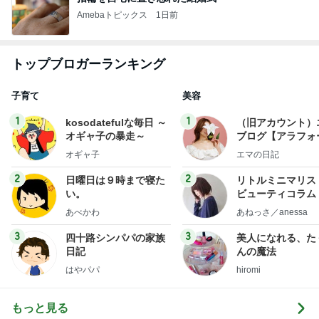
Amebaトピックス
1日前
トップブロガーランキング
子育て
美容
1
1
kosodatefulな毎日 ～
（旧アカウント）
オギャ子の暴走～
ブログ【アラフォ
社売却セカンドラ
オギャ子
エマの日記
フ】
2
2
日曜日は９時まで寝た
リトルミニマリス
い。
ビューティコラム 
little minimalist'
あべかわ
あねっさ／anessa
uty colum
3
3
四十路シンパパの家族
美人になれる、た
日記
んの魔法
はやパパ
hiromi
もっと見る