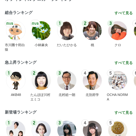
総合ランキング
すべて見る
1
2
3
市川團十郎白
小林麻央
だいたひかる
桃
クロ
猿
急上昇ランキング
すべて見る
1
2
3
4
5
AKB48
たんぽぽ川村
北村総一朗
北別府学
OCHA NORM
エミコ
A
新登場ランキング
すべて見る
1
2
3
4
5