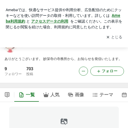
妙深寺の寺務所より
アプリをダウンロードして
ブログの更新通知
を受け取りまし
開く
ょう。
妙深寺の寺務所より
ありがとうございます。 妙深寺の寺務所から、お知らせを発信いたします。
9
703
フォロー
フォロワー
投稿
一覧
人気
画像
テーマ