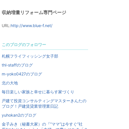
収納増量リフォーム専門ページ
URL:
http://www.blue-f.net/
このブログのフォロワー
札幌フライフィッシング女子部
thl-staffのブログ
m-yoko0427のブログ
北の大地
毎日楽しい家族と幸せに暮らす家づくり
戸建て投資コンサルティングマスターきんたの
ブログ！戸建賃貸業管理業日記
yuhokan2のブログ
金子みき（秘書大家）の『“ママ”は今すぐ“社