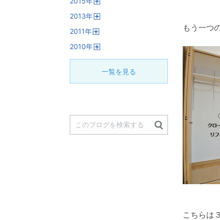
2015
年
く
開
2013
年
く
開
もう一つ
2011
年
く
開
2010
年
く
開
く
一覧を見る
こちらは