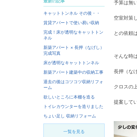
最新の記事
予算は無
キャットトンネル その後・・
空室対策
賃貸アパートで使い易い収納
完成！床が透明なキャットトン
との依頼
ネル
新築アパート × 長押（なげし）
完成写真
そんな時
床が透明なキャットトンネル
長押（な
新築アパート建築中の収納工事
退去の後はコツコツ収納リフォ
クロスの
ーム
欲しいところに本棚を造る
提案して
トイレカウンターを造りました
ちょい足し 収納リフォーム
一覧を見る