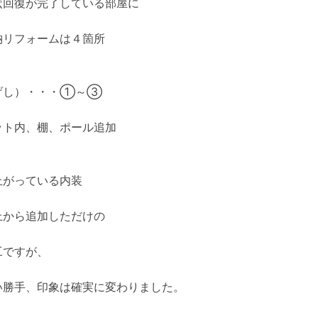
状回復が完了している部屋に
納リフォームは４箇所
げし）・・・①～③
ット内、棚、ポール追加
上がっている内装
上から追加しただけの
工ですが、
い勝手、印象は確実に変わりました。