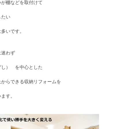
いが棚などを取付けて
したい
は多いです。
は迷わず
げし） を中心とした
上からできる収納リフォームを
います。