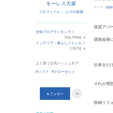
キーレス大家
テーマ：
収納
プロフィール
ピグの部屋
賃貸アパ
全体ブログランキング
104,759
位
↓
環境改善
ラ
インテリア・暮らしジャンル
ン
1,167
位
↓
キ
ラ
ン
ン
よく使う公式ハッシュタグ
グ
キ
出来るだ
下
ン
#ソファ
#クローゼット
降
グ
下
それが理
降
フォロー
収納リフ