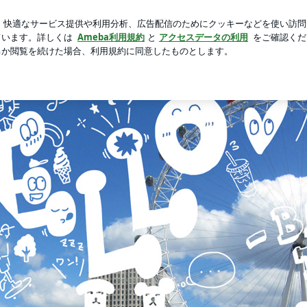
じた丸亀の出汁
芸能人ブログ
人気ブログ
新規登録
！賃貸大家のDIY収納術