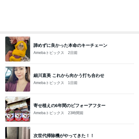
オフィシャルブロガーランキング
総合ランキング
すべて見る
1
2
3
市川團十郎白
小林麻央
だいたひかる
桃
クロ
猿
急上昇ランキング
すべて見る
1
2
3
4
5
デーモン閣下
片岡愛之助
林下清志(ビッ
沢田聖子
金沢克彦
グダディ)
新登場ランキング
すべて見る