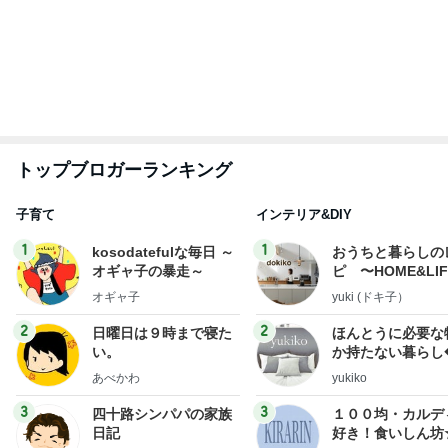
はやパパ
☆きらりん☆
もっと見る
諦めずに良かった本命のキーチェーン
Amebaトピックス
2日前
細川直美 これから向かう打ち合わせ
Amebaトピックス
1日前
寄せ植えの6年間のビフォーアフター
Amebaトピックス
23時間前
次世代掃除機がやってきた！！
Amebaトピックス
15時間前