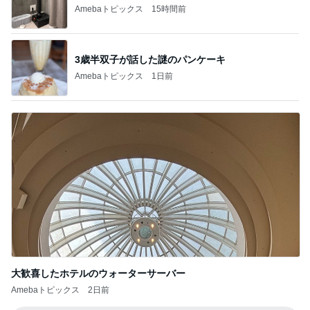
1
2
3
4
5
BEYOOOOO
ゆうこりん
島倉りか
石 安伊
蒼井心音
NDS
芸能人・有名人ブログ TOPへ
レジェンド松下のなんでもプレゼン！
Amebaトピックス
15時間前
娘と一緒にゆっくり作った朝ごはん
Amebaトピックス
1日前
アグネス 達成感いっぱいの1日