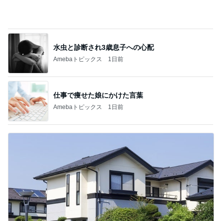
記事を読む
母もサポートを頑張る大事な撮影
Amebaトピックス
1日前
堀ちえみ 病院を三科掛け持ち
Amebaトピックス
1日前
厚かましいと指摘された母親の言い分
Amebaトピックス
17時間前