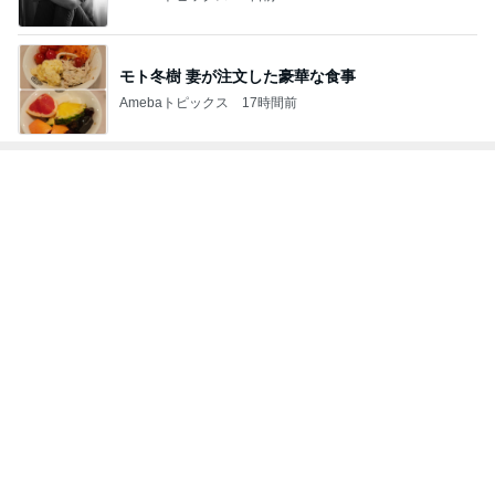
モト冬樹 妻が注文した豪華な食事
Amebaトピックス
17時間前
トップブロガーランキング
子育て
インテリア&DIY
1
1
kosodatefulな毎日 ～
おうちと暮らしの
オギャ子の暴走～
ピ 〜HOME&LI
オギャ子
yuki (ドキ子）
2
2
日曜日は９時まで寝た
ほんとうに必要な
い。
か持たない暮らし
ep Life Simple
あべかわ
yukiko
ンテリアのきろく
3
3
四十路シンパパの家族
１００均・カルデ
日記
好き！食いしん坊
らりん☆のブログ