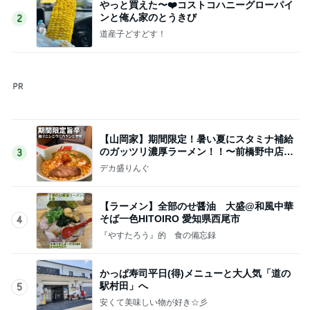
Amebaトピックス
1日前
記事を読む
予約がとれない店での楽しい食事会
Amebaトピックス
1日前
家族に奪われたコストコの新商品
Amebaトピックス
1日前
大きくなり内出血した左鎖骨の腫瘍
Amebaトピックス
1日前