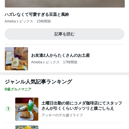
田中健 嬉しい島津亜矢の活躍
Amebaトピックス
1日前
真夏の動物園で役立った暑さ対策
Amebaトピックス
1日前
水森かおり 早起きし見に行った絶景