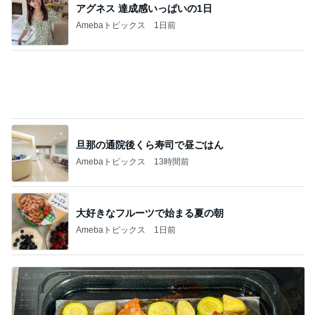
クロ 速攻で焼いて食べられる餃子
Amebaトピックス
21時間前
記事を読む
エルメスよりうれしかったお土産
Amebaトピックス
18時間前
帰宅後に座った瞬間の寝落ち
Amebaトピックス
1日前
雷様が入ってくると信じている子
Amebaトピックス
19時間前