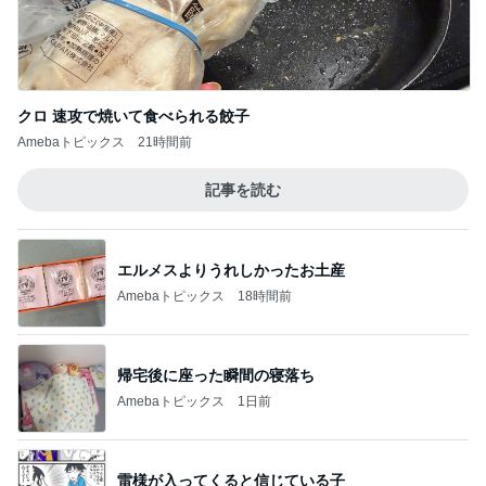
ンと俺ん家のとうきび
2
道産子どすどす！
【山岡家】期間限定！暑い夏にスタミナ補給
のガッツリ濃厚ラーメン！！〜前橋野中店さ
3
ん〜
デカ盛りんぐ
【ラーメン】全部のせ醤油 大盛@和風中華
そば一色HITOIRO 愛知県西尾市
4
『やすたろう』的 食の備忘録
かっぱ寿司平日(得)メニューと大人気「道の
駅村田」へ
5
安くて美味しい物が好き☆彡