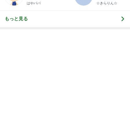
3歳半双子が話した謎のパンケーキ
Amebaトピックス
1日前
大歓喜したホテルのウォーターサーバー
Amebaトピックス
2日前
記事を読む