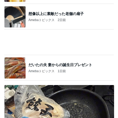
ハズレなくて可愛すぎる豆皿と風鈴
Amebaトピックス
15時間前
記事を読む
お友達2人からたくさんのお土産
Amebaトピックス
17時間前
ジャンル人気記事ランキング
B級グルメマニア
土曜日出勤の前にコメダ珈琲店にてスタッフ
さんが引くくらいガッツリと腹ごしらえ
1
アッキーのデカ盛りライフ
やっと買えた〜❤️コストコハニーグローパイ