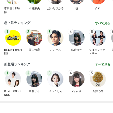
1
2
3
4
5
EBiDAN 39&Ki
高山善廣
こいたん
島倉りか
つばきファク
DS
トリー
新登場ランキング
すべて見る
1
2
3
4
5
BEYOOOOO
島倉りか
ゆうこりん
石 安伊
蒼井心音
NDS
スノコの上で入ってないその光景
Amebaトピックス
2日前
広島原爆の日 市長の言葉に動揺する総理