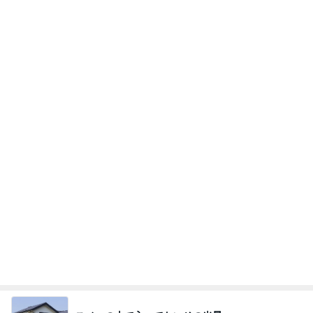
ブルーサファイア
2日前
何回も取りに行ったピザ食べ放題
Amebaトピックス
2日前
斎藤元彦がぶらぶら動画のアップを止めた
Bank of Dreamの公営競技はどこへ行く
9日前
ヒデ 初のピンクシャツコーデ挑戦
Amebaトピックス
2日前