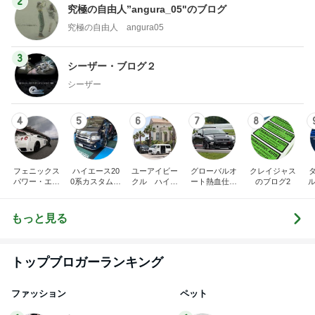
シーザー
4
5
6
7
8
フェニックス
ハイエース20
ユーアイビー
グローバルオ
クレイジャス
パワー・エチ
0系カスタム車
クル ハイエ
ート熱血仕入
のブログ2
ル
ゼンヤ横山の
販売茨城
ース200系完
れブログ
C
言いたい放題
全マスターブ
ログ
もっと見る
トップブロガーランキング
ファッション
ペット
1
1
妻です。ママです。女
しろとくろしろ
です。
たまねぎ
eri.
2
2
40代からの大人カジュ
母さんは今日も世