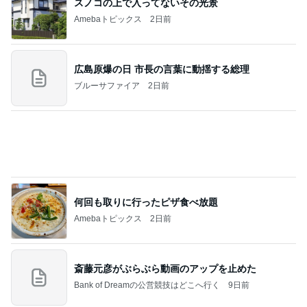
ありがとうございます
市川團十郎白猿オフィシャルB
3日前
寄せ植えの6年間のビフォーアフター
Amebaトピックス
2日前
７人待ち
沢田聖子オフィシャルブログ「In My Heartな旅日
3日前
記」by Ameba