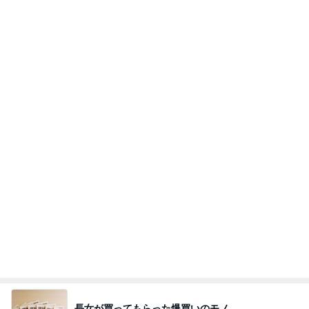
トンデモ義母ンヌからのストレスがヤバい。
3日前
翌朝に謎が解けた義兄からの写真
Amebaトピックス
2日前
同じ夢
四コマ戦士 パパ戦記
11日前
営業終了を控えたバリ島の我が家
Amebaトピックス
2日前