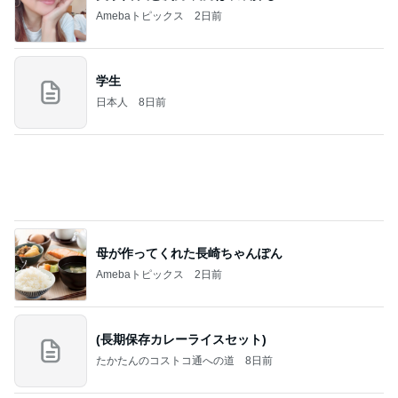
お願い
モンスターアクアリウム＆レプタイルズ 買取販売
8日前
情報
寂しいと涙した娘からの朝の見送り
Amebaトピックス
2日前
2026/07/27(K) 4本
何でかな？何でだろ？
11日前