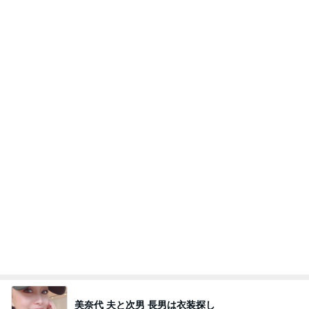
日本人
8日前
母が作ってくれた長崎ちゃんぽん
Amebaトピックス
2日前
(長期保存カレーライスセット)
たかたんのコストコ通への道
8日前
物欲が爆裂して楽しめた買い物
Amebaトピックス
2日前