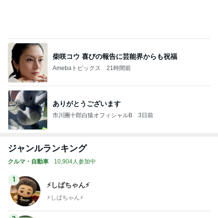
柴咲コウ 喜びの報告に芸能界からも祝福
Amebaトピックス
21時間前
ありがとうございます
市川團十郎白猿オフィシャルB
3日前
ジャンルランキング
クルマ・自動車
10,904人参加中
1
⚡️しばちゃん⚡
⚡️しばちゃん⚡️
2
究極の自由人”angura_05"のブログ
究極の自由人 angura05
3
シーザー・ブログ２