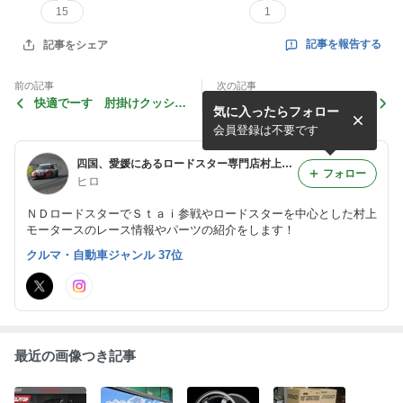
15
1
記事を報告する
記事をシェア
前の記事
次の記事
快適でーす 肘掛けクッショ
ドライブ 2.0Lエンジン公認
気に入ったらフォロー
ンCLING-AIR NDロードス
車両ND５RC改
ター
会員登録は不要です
四国、愛媛にあるロードスター専門店村上モータースのスーパー耐久参戦日記 NDロードスター 愛媛 四国
フォロー
ヒロ
ＮＤロードスターでＳｔａｉ参戦やロードスターを中心とした村上
モータースのレース情報やパーツの紹介をします！
クルマ・自動車ジャンル 37位
最近の画像つき記事