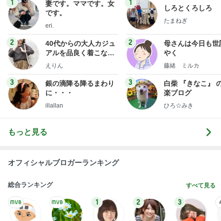
アルを品良く着こなす
やく
ファッションブログ
えりん
藤緒 ミルカ
3
3
銀の滴降る降るまわり
白柴 『きなこ』 
に・・・
楽ブログ
illallan
ひろ☆みき
もっと見る
オフィシャルブロガーランキング
総合ランキング
すべて見る
1
2
3
市川團十郎白
小林麻央
だいたひかる
桃
クロ
猿
急上昇ランキング
すべて見る