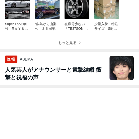
Super Lapの称
”広島から山梨
在庫分少ない
少量入荷 特注
号 RＡＹＳ
へ ３５周年記
「TE37SONIC
サイズ S耐
TE37 SONIC SL
念車RF引き取
CLUB RACE
用 RAYS CE
15＆16イン
り
R」15インチ７
28 CLUB RACE
チ
もっと見る
J+28 NA・N
R15インチ７J+
B・ND
1３
速報
ABEMA
人気芸人がアナウンサーと電撃結婚 衝
撃と祝福の声