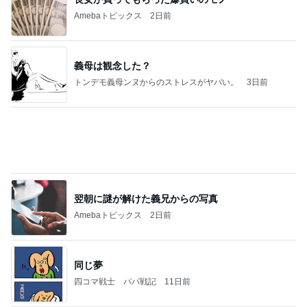
力強いジャンプをまるで天上の美しさのように軽や
かに着氷その芸術性によって心奪われる魔法を織り
なす
フィギュアスケート応援（くまはともだち）
2日前
見逃されていた子宮内膜のポリープ
Amebaトピックス
2日前
夫とファミレスで晩ごはん
武東由美オフィシャルブログ「MOTOちゃんとのは
1日前
っぴぃな毎日」Powered by Ameba