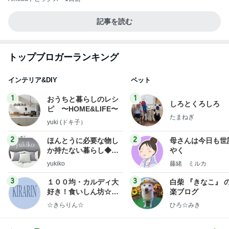
記事を読む
トップブロガーランキング
インテリア&DIY
ペット
1
1
おうちと暮らしのレシ
しろとくろしろ
ピ 〜HOME&LIFE〜
たまねぎ
yuki (ドキ子）
2
2
ほんとうに必要な物し
母さんは今日も世
か持たない暮らし◆Ke
やく
ep Life Simple◆〜イ
yukiko
藤緒 ミルカ
ンテリアのきろく〜
3
3
１００均・カルディ大
白柴 『きなこ』 
好き！食いしん坊☆き
楽ブログ
らりん☆のブログ
☆きらりん☆
ひろ☆みき