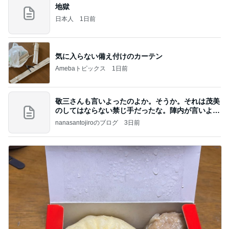
地獄
日本人
1日前
気に入らない備え付けのカーテン
Amebaトピックス
1日前
敬三さんも言いよったのよか。そうか。それは茂美
のしてはならない禁じ手だったな。陣内が言いよる
のよ
nanasantojiroのブログ
3日前