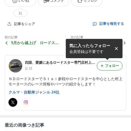
いいね
コメント
リブログ
11
記事を報告する
記事をシェア
前の記事
次の記事
5月から値上げ ロードスタ
納車待ち ９９０Ｓ新車
気に入ったらフォロー
ー専用オイル モティーズ製
会員登録は不要です
四国、愛媛にあるロードスター専門店村上モータースのスーパー耐久参戦日記 NDロードスター 愛媛 四国
フォロー
ヒロ
ＮＤロードスターでＳｔａｉ参戦やロードスターを中心とした村上
モータースのレース情報やパーツの紹介をします！
クルマ・自動車ジャンル 24位
最近の画像つき記事