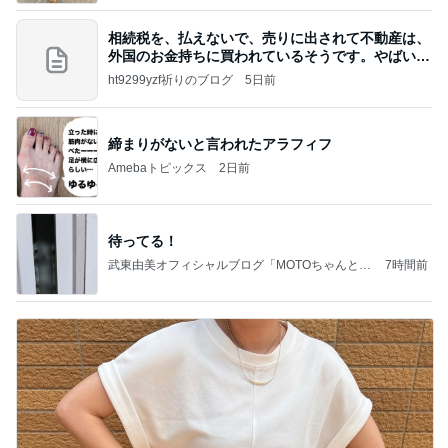
相続税を、払えないで、売りに出されて不動産は、
外国のお金持ちに買われているそうです。やばいで
すよ
ht9299yzf祈りのブログ
5日前
締まりがないと言われたアラフィフ
Amebaトピックス
2日前
待ってる！
武東由美オフィシャルブログ「MOTOちゃんとの
7時間前
はっぴぃな毎日」Powered by Ameba