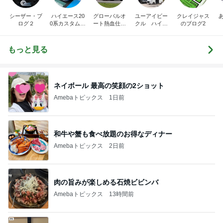
シーザー・ブ
ハイエース20
グローバルオ
ユーアイビー
クレイジャス
ログ２
0系カスタム車
ート熱血仕入
クル ハイエ
のブログ2
販売茨城
れブログ
ース200系完
全マスターブ
ログ
もっと見る
ネイボール 最高の笑顔の2ショット
Amebaトピックス
1日前
和牛や蟹も食べ放題のお得なディナー
Amebaトピックス
2日前
肉の旨みが楽しめる石焼ビビンバ
Amebaトピックス
13時間前