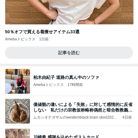
50％オフで買える着痩せアイテム33選
Amebaトピックス
1日前
記事を読む
柏木由紀子 道路の真ん中のソファ
Amebaトピックス
17時間前
価値観の違いによる「失敗」に対して感情的に反省
しない 私だけの宗教仮称略称偶然と暗合教教義候
補
ムカシオナガザルのwesternblack brain stool2024
4日前
年（令和6）11月25日以来減酒断煙再開ムカシオナ
ガザル
川崎希 感謝を込めたポストカード