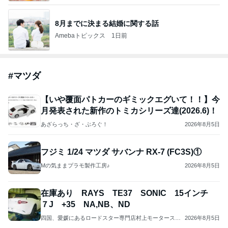
8月までに決まる結婚に関する話
Amebaトピックス
1日前
#
マツダ
【いや覆面パトカーのギミックエグいて！！】今
月発表された新作のトミカシリーズ達(2026.6)！
あざらっち・ざ・ぶろぐ！
2026年8月5日
フジミ 1/24 マツダ サバンナ RX-7 (FC3S)①
Mの気ままプラモ製作工房♪
2026年8月5日
在庫あり RAYS TE37 SONIC 15インチ
７J +35 NA,NB、ND
四国、愛媛にあるロードスター専門店村上モータースの
2026年8月5日
スーパー耐久参戦日記 NDロードスター 愛媛 四国