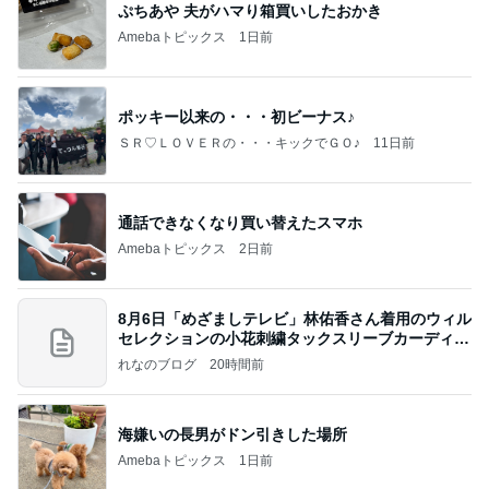
ぷちあや 夫がハマり箱買いしたおかき
Amebaトピックス
1日前
ポッキー以来の・・・初ビーナス♪
ＳＲ♡ＬＯＶＥＲの・・・キックでＧＯ♪
11日前
通話できなくなり買い替えたスマホ
Amebaトピックス
2日前
8月6日「めざましテレビ」林佑香さん着用のウィル
セレクションの小花刺繍タックスリーブカーディガ
ン
れなのブログ
20時間前
海嫌いの長男がドン引きした場所
Amebaトピックス
1日前