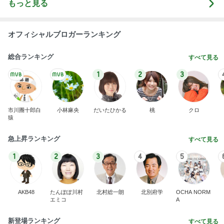
もっと見る
オフィシャルブロガーランキング
総合ランキング
すべて見る
1
2
3
市川團十郎白
小林麻央
だいたひかる
桃
クロ
猿
急上昇ランキング
すべて見る
1
2
3
4
5
AKB48
たんぽぽ川村
北村総一朗
北別府学
OCHA NORM
エミコ
A
新登場ランキング
すべて見る