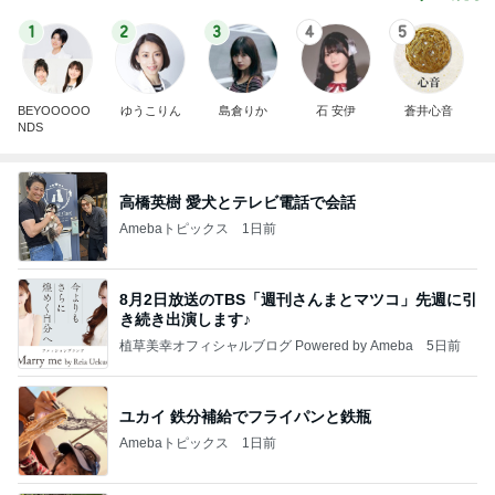
1
2
3
4
5
BEYOOOOO
ゆうこりん
島倉りか
石 安伊
蒼井心音
NDS
高橋英樹 愛犬とテレビ電話で会話
Amebaトピックス
1日前
8月2日放送のTBS「週刊さんまとマツコ」先週に引
き続き出演します♪
植草美幸オフィシャルブログ Powered by Ameba
5日前
ユカイ 鉄分補給でフライパンと鉄瓶
Amebaトピックス
1日前