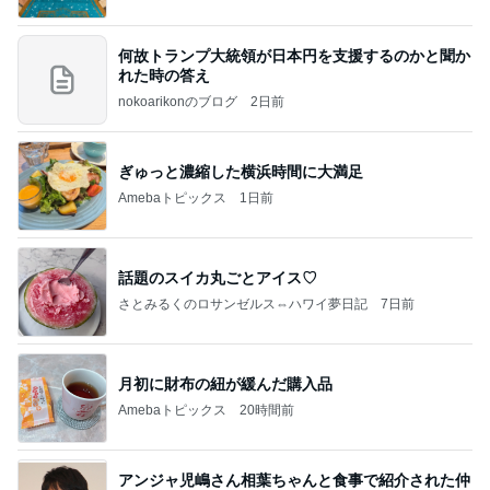
何故トランプ大統領が日本円を支援するのかと聞か
れた時の答え
nokoarikonのブログ
2日前
ぎゅっと濃縮した横浜時間に大満足
Amebaトピックス
1日前
話題のスイカ丸ごとアイス♡
さとみるくのロサンゼルス⇔ハワイ夢日記
7日前
月初に財布の紐が緩んだ購入品
Amebaトピックス
20時間前
アンジャ児嶋さん相葉ちゃんと食事で紹介された仲