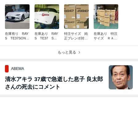
在庫有り RAY
在庫あり RAY
特注サイズ 純
在庫あり 特注
S TE37SONIC
S TE37 SON
正ブレンボ対
サイズ ＲＡＹ
15インチ7J+25
IC 15インチ
応 RAYS VO
Ｓ「TE37 SONI
NA・NB・ND
７J +35 NA,
LK RACING Z
C」16インチ7.5
ロードスター
NB、ND
もっと見る
E40１６インチ
J+30 ブレンボ
７J+28
対応
ABEMA
清水アキラ 37歳で急逝した息子 良太郎
さんの死去にコメント