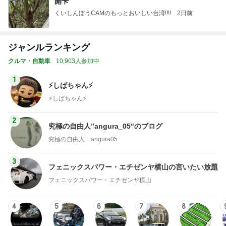
開卡
くいしんぼうCAMのもっとおいしい台湾!!!!
2日前
ジャンルランキング
クルマ・自動車
10,903人参加中
1
⚡️しばちゃん⚡
⚡️しばちゃん⚡️
2
究極の自由人”angura_05"のブログ
究極の自由人 angura05
3
フェニックスパワー・エチゼンヤ横山の言いたい放題
フェニックスパワー・エチゼンヤ横山
4
5
6
7
8