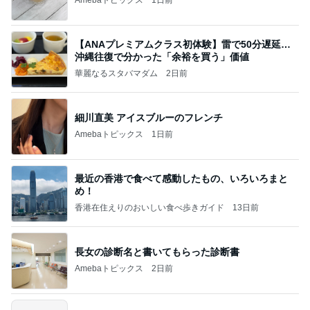
Amebaトピックス
1日前
【ANAプレミアムクラス初体験】雷で50分遅延…
沖縄往復で分かった「余裕を買う」価値
華麗なるスタバマダム
2日前
細川直美 アイスブルーのフレンチ
Amebaトピックス
1日前
最近の香港で食べて感動したもの、いろいろまと
め！
香港在住えりのおいしい食べ歩きガイド
13日前
長女の診断名と書いてもらった診断書
Amebaトピックス
2日前