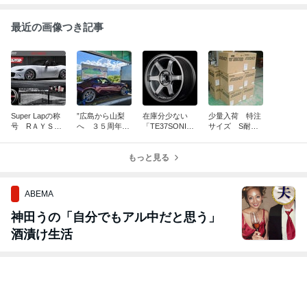
最近の画像つき記事
Super Lapの称
”広島から山梨
在庫分少ない
少量入荷 特注
号 RＡＹＳ
へ ３５周年記
「TE37SONIC
サイズ S耐
TE37 SONIC SL
念車RF引き取
CLUB RACE
用 RAYS CE
15＆16イン
り
R」15インチ７
28 CLUB RACE
チ
もっと見る
J+28 NA・N
R15インチ７J+
B・ND
1３
ABEMA
神田うの「自分でもアル中だと思う」
酒漬け生活