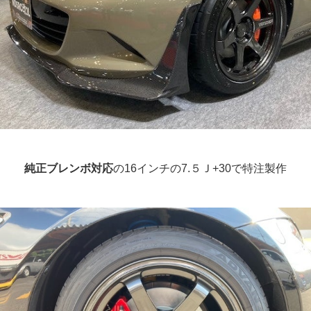
純正ブレンボ対応
の16インチの7.５Ｊ+30で特注製作