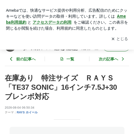
在庫あり 特注サイズ ＲＡＹＳ「TE37 SONIC」16インチ7.
5J+30 ブレンボ対応 | 四国、愛媛にあるロードスター専門店
アプリをダウンロードして
ブログの更新通知
を受け取りまし
開く
村上モータースのスーパー耐久参戦日記 NDロードスター
ょう。
愛媛 四国
四国、愛媛にあるロードスター専門店村上モ
フォロー
ータースのスーパー耐久参戦日記 NDロード
スター 愛媛 四国
前の記事へ
一覧
次の記事へ
在庫あり 特注サイズ ＲＡＹＳ
「TE37 SONIC」16インチ7.5J+30
ブレンボ対応
2026-08-04 06:50:34
テーマ：
RAYS ホイール