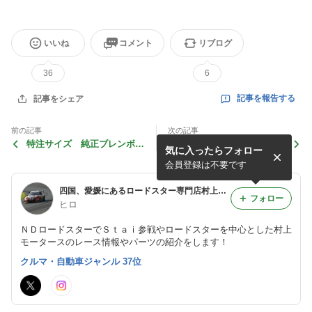
いいね
コメント
リブログ
36
6
記事を報告する
記事をシェア
前の記事
次の記事
特注サイズ 純正ブレンボ対
好評頂いてます通販 NC,N
気に入ったらフォロー
応 RAYS VOLK RACING
DロードスターECUチューニ
ZE40１６インチ７J+28
ング作業”
会員登録は不要です
四国、愛媛にあるロードスター専門店村上モータースのスーパー耐久参戦日記 NDロードスター 愛媛 四国
フォロー
ヒロ
ＮＤロードスターでＳｔａｉ参戦やロードスターを中心とした村上
モータースのレース情報やパーツの紹介をします！
クルマ・自動車ジャンル 37位