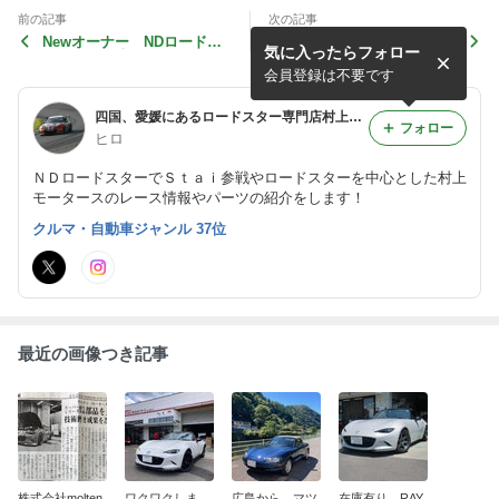
前の記事
次の記事
Newオーナー NDロードス
程度良好 M2-1001入荷
気に入ったらフォロー
ターNRーA車両
会員登録は不要です
四国、愛媛にあるロードスター専門店村上モータースのスーパー耐久参戦日記 NDロードスター 愛媛 四国
フォロー
ヒロ
ＮＤロードスターでＳｔａｉ参戦やロードスターを中心とした村上
モータースのレース情報やパーツの紹介をします！
クルマ・自動車ジャンル 37位
最近の画像つき記事
株式会社molten
ワクワクしま
広島から マツ
在庫有り RAY