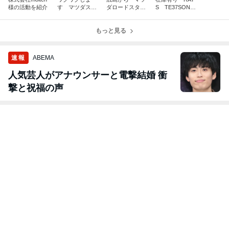
様の活動を紹介
す マツダスピ
ダロードスター
S TE37SONIC
リットレーシン
1.8NB1のVS入
15インチ7J+25
グロードスター
荷
NA・NB・ND
コアモデル入荷
もっと見る
ロードスター
速報
ABEMA
人気芸人がアナウンサーと電撃結婚 衝
撃と祝福の声