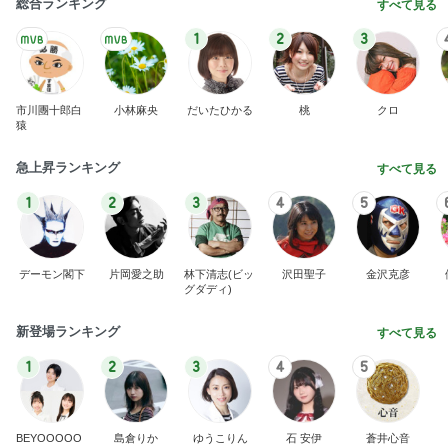
総合ランキング
すべて見る
1
2
3
市川團十郎白
小林麻央
だいたひかる
桃
クロ
猿
急上昇ランキング
すべて見る
1
2
3
4
5
デーモン閣下
片岡愛之助
林下清志(ビッ
沢田聖子
金沢克彦
グダディ)
新登場ランキング
すべて見る
1
2
3
4
5
BEYOOOOO
島倉りか
ゆうこりん
石 安伊
蒼井心音