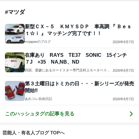
#
マツダ
新型ＣＸ－５ ＫＭＹＳＤＰ 車高調 『 Ｂｅｓ
ｔ☆ｉ 』 マッチング完了です！！
rsrjapanのブログ
2026年8月7日
在庫あり RAYS TE37 SONIC 15インチ
７J +35 NA,NB、ND
四国、愛媛にあるロードスター専門店村上モータースの
2026年8月7日
スーパー耐久参戦日記 NDロードスター 愛媛 四国
第３土曜日はトミカの日・・・新シリーズが発売
開始‼
あれコレ自由日記
2026年8月7日
このハッシュタグの記事を見る
芸能人・有名人ブログ TOPへ