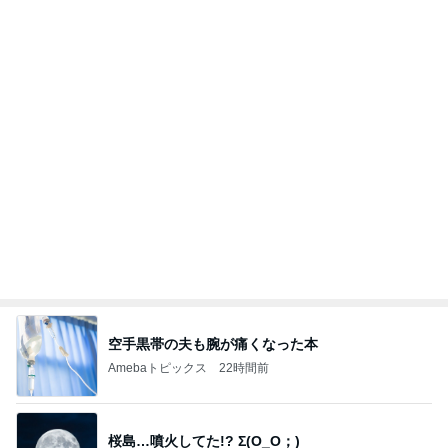
空手黒帯の夫も腕が痛くなった本
Amebaトピックス
22時間前
桜島…噴火してた!? Σ(O_O；)
マッキー☆の日日是好日
4日前
家事に追われる友人の溜まった想い