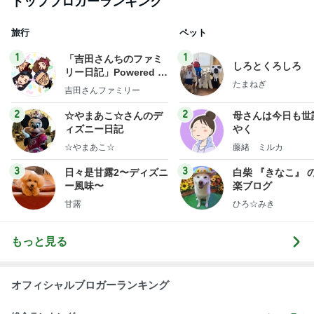
トップブロガーランキング
旅行
ペット
1
1
「吉田さんちのファミ
しろとくろしろ
リー日記」Powered b
たまねぎ
y Ameba 吉田さんファ
吉田さんファミリー
ミリーオフィシャルブ
ログ
2
2
☆やまあこ☆さんのデ
母さんは今日も世
ィズニー日記
やく
☆やまあこ☆
藤緒 ミルカ
3
3
日々是甘露2〜ディズニ
白柴 『きなこ』 
ー風味〜
楽ブログ
甘露
ひろ☆みき
もっと見る
オフィシャルブロガーランキング