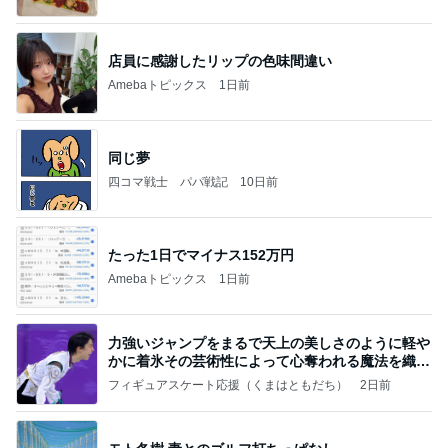
っぴぃな毎日」Powered by Ameba
店員に感謝したリップの色味間違い
Amebaトピックス
1日前
同じ夢
四コマ戦士 パパ戦記
10日前
たった1日でマイナス152万円
Amebaトピックス
1日前
力強いジャンプをまるで天上の美しさのように軽や
かに着氷その芸術性によって心奪われる魔法を織り
なす
フィギュアスケート応援（くまはともだち）
2日前