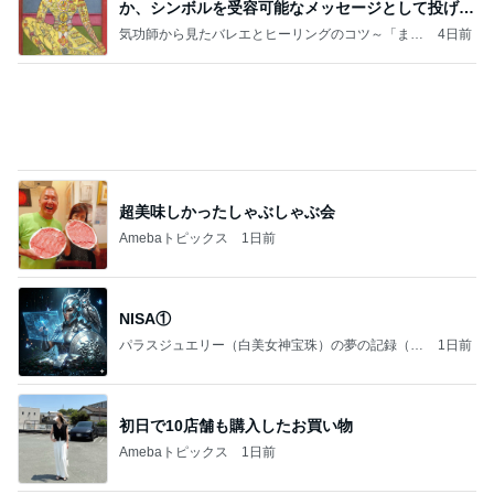
か、シンボルを受容可能なメッセージとして投げる
ことが
気功師から見たバレエとヒーリングのコツ～「まと
4日前
いのば」ブログ
超美味しかったしゃぶしゃぶ会
Amebaトピックス
1日前
NISA①
パラスジュエリー（白美女神宝珠）の夢の記録（続
1日前
編）
初日で10店舗も購入したお買い物
Amebaトピックス
1日前
良心的な事業所ほど経営は苦しく、障害ある子の居
場所「放課後デイサービス」で深刻化する理念と現
実の
立石美津子オフィシャルブログ「テキトー母さんの
2日前
すすめ」Powered by Ameba