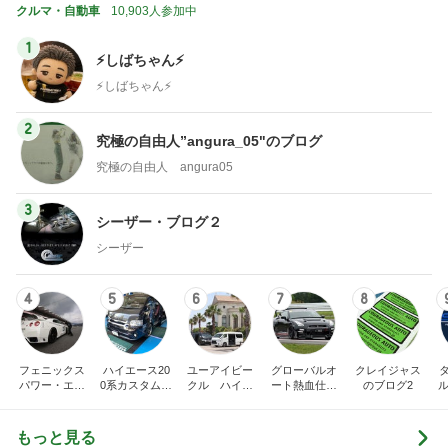
クルマ・自動車
10,903人参加中
1
⚡️しばちゃん⚡
⚡️しばちゃん⚡️
2
究極の自由人”angura_05"のブログ
究極の自由人 angura05
3
シーザー・ブログ２
シーザー
4
5
6
7
8
フェニックス
ハイエース20
ユーアイビー
グローバルオ
クレイジャス
パワー・エチ
0系カスタム車
クル ハイエ
ート熱血仕入
のブログ2
ル
ゼンヤ横山の
販売茨城
ース200系完
れブログ
C
言いたい放題
全マスターブ
ログ
もっと見る