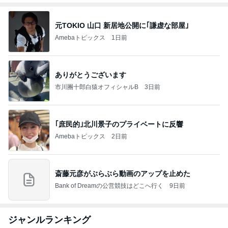
元TOKIO 山口 新居地公開に｢謙虚な部屋｣
Amebaトピックス
1日前
ありがとうございます
市川團十郎白猿オフィシャルB
3日前
｢庶民的｣北川景子のプライベートに反響
Amebaトピックス
2日前
斎藤元彦がぶらぶら動画のアップを止めた
Bank of Dreamの公営競技はどこへ行く
9日前
ジャンルランキング