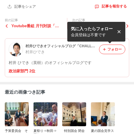
記事を報告する
記事をシェア
前の記事
次の記事
Youtube番組 月刊対談「古
総裁選の動き ～4候補が討論
気に入ったらフォロー
谷経衡と堀潤の○○！」でご
会～
紹介いただきました
会員登録は不要です
村井ひできオフィシャルブログ「CHALLENGE！！日本の新しい力」Powered by Ameba
フォロー
村井ひでき
村井 ひでき（英樹）のオフィシャルブログです
政治家部門 2位
最近の画像つき記事
予算委員会 そ
夏祭り⇒秋田⇒
特別国会 閉会
夏の国会見学ス