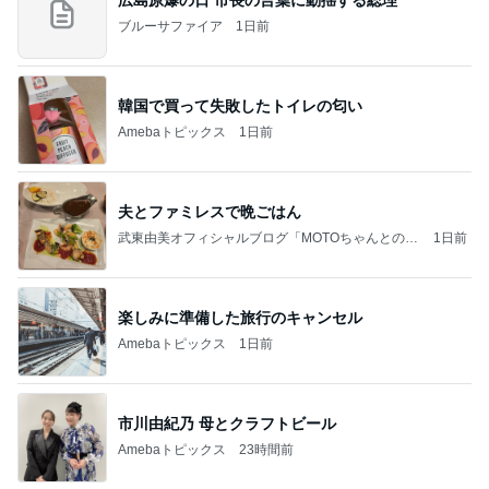
広島原爆の日 市長の言葉に動揺する総理
ブルーサファイア
1日前
韓国で買って失敗したトイレの匂い
Amebaトピックス
1日前
夫とファミレスで晩ごはん
武東由美オフィシャルブログ「MOTOちゃんとのは
1日前
っぴぃな毎日」Powered by Ameba
楽しみに準備した旅行のキャンセル
Amebaトピックス
1日前
市川由紀乃 母とクラフトビール
Amebaトピックス
23時間前