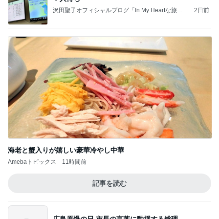
沢田聖子オフィシャルブログ「In My Heartな旅日
2日前
記」by Ameba
海老と蟹入りが嬉しい豪華冷やし中華
Amebaトピックス
11時間前
記事を読む