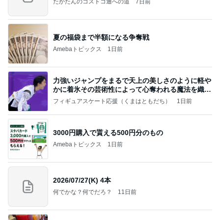
たかたんのコストコ通への道
7日前
夏の福袋まで半額になる争奪戦
Amebaトピックス
1日前
力強いジャンプをまるで天上の美しさのように軽や
かに着氷その芸術性によって心奪われる魔法を織り
なす
フィギュアスケート応援（くまはともだち）
1日前
3000円購入で貰える500円分のもの
Amebaトピックス
1日前
2026/07/27(K) 4本
何でかな？何でだろ？
11日前