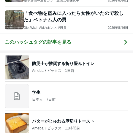
基本安宿を巡るカブ 温泉安宿探究中
2026年8月6日
「食べ物を盗みに入ったら女性がいたので殺し
た」ベトナム人の男
Diet Witch Akiのホンネで勝負！
2026年8月6日
このハッシュタグの記事を見る
防災士が推奨する折り畳みトイレ
Amebaトピックス
1日前
学生
日本人
7日前
バターがじゅわる厚切りトースト
Amebaトピックス
11時間前