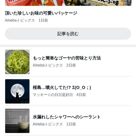
頂いた珍しいお味の可愛いパッケージ
Amebaトピックス
1日前
記事を読む
もっと簡単なゴーヤの苦味とり方法
Amebaトピックス
2日前
桜島…噴火してた!? Σ(O_O；)
マッキー☆の日日是好日
4日前
水漏れしたシャワーへのシーラント
Amebaトピックス
1日前