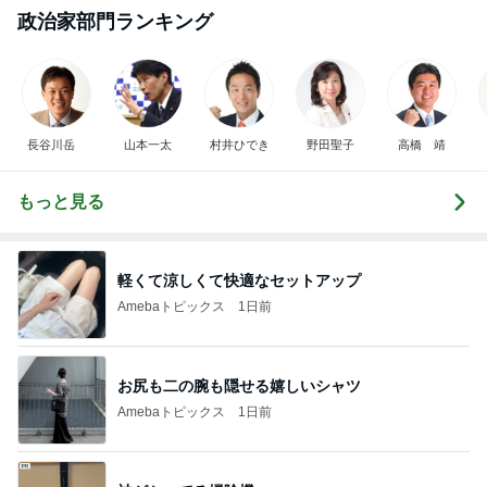
政治家部門ランキング
長谷川岳
山本一太
村井ひでき
野田聖子
高橋 靖
もっと見る
軽くて涼しくて快適なセットアップ
Amebaトピックス
1日前
お尻も二の腕も隠せる嬉しいシャツ
Amebaトピックス
1日前