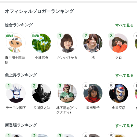
オフィシャルブロガーランキング
総合ランキング
すべて見る
1
2
3
市川團十郎白
小林麻央
だいたひかる
桃
クロ
猿
急上昇ランキング
すべて見る
1
2
3
4
5
デーモン閣下
片岡愛之助
林下清志(ビッ
沢田聖子
金沢克彦
グダディ)
新登場ランキング
すべて見る
1
2
3
4
5