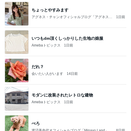
ちょっとやすみます
アグネス・チャンオフィシャルブログ「アグネスち
1日前
ゃんこ鍋」Powered by Ameba
いつもdm頂くしっかりした生地の娘服
Amebaトピックス
1日前
だれ？
会いたい人がいます
14日前
モダンに改装されたレトロな建物
Amebaトピックス
1日前
ぺろ
渡辺美奈代オフィシャルブログ「Minayo Land」P
8日前