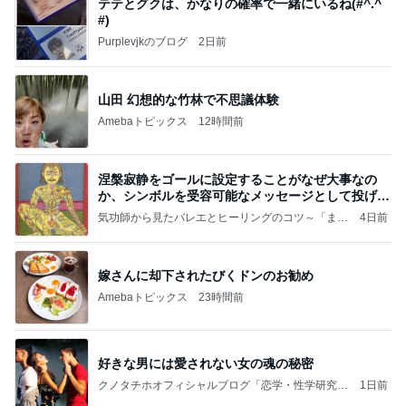
テテとグクは、かなりの確率で一緒にいるね(#^.^
#)
Purplevjkのブログ
2日前
山田 幻想的な竹林で不思議体験
Amebaトピックス
12時間前
涅槃寂静をゴールに設定することがなぜ大事なの
か、シンボルを受容可能なメッセージとして投げる
ことが
気功師から見たバレエとヒーリングのコツ～「まと
4日前
いのば」ブログ
嫁さんに却下されたびくドンのお勧め
Amebaトピックス
23時間前
好きな男には愛されない女の魂の秘密
クノタチホオフィシャルブログ「恋学・性学研究
1日前
室」Powered by Ameba