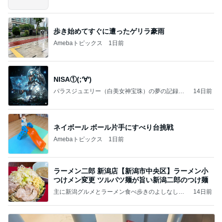
情報
歩き始めてすぐに遭ったゲリラ豪雨
Amebaトピックス
1日前
NISA①(;'∀')
パラスジュエリー（白美女神宝珠）の夢の記録
14日前
（続編）
ネイボール ボール片手にすべり台挑戦
Amebaトピックス
1日前
ラーメン二郎 新潟店【新潟市中央区】ラーメン小
つけメン変更 ツルパツ麺が旨い新潟二郎のつけ麺
主に新潟グルメとラーメン食べ歩きのよしなしご
14日前
と