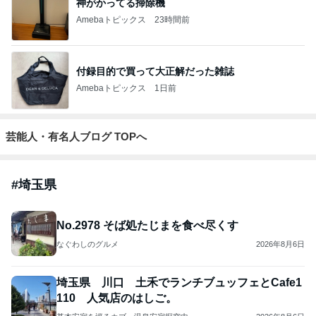
神がかってる掃除機
Amebaトピックス
23時間前
付録目的で買って大正解だった雑誌
Amebaトピックス
1日前
芸能人・有名人ブログ TOPへ
#
埼玉県
No.2978 そば処たじまを食べ尽くす
なぐわしのグルメ
2026年8月6日
埼玉県 川口 土禾でランチブュッフェとCafe1
110 人気店のはしご。