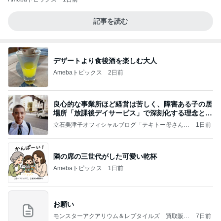
記事を読む
デザートより食後酒を楽しむ大人
Amebaトピックス
2日前
良心的な事業所ほど経営は苦しく、障害ある子の居
場所「放課後デイサービス」で深刻化する理念と現
実の
立石美津子オフィシャルブログ「テキトー母さんの
1日前
すすめ」Powered by Ameba
隣の席の三世代がした可愛い乾杯
Amebaトピックス
1日前
お願い
モンスターアクアリウム＆レプタイルズ 買取販売
7日前