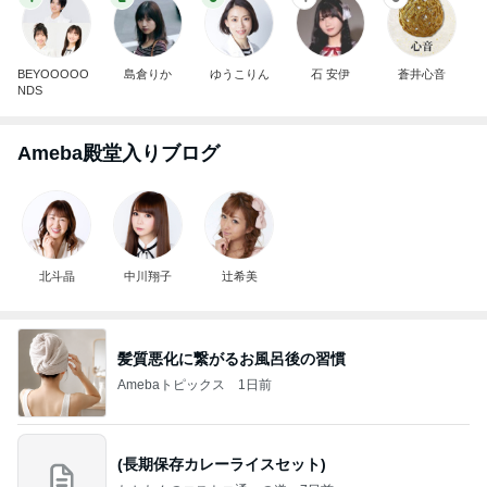
BEYOOOOO
島倉りか
ゆうこりん
石 安伊
蒼井心音
NDS
Ameba殿堂入りブログ
北斗晶
中川翔子
辻希美
髪質悪化に繋がるお風呂後の習慣
Amebaトピックス
1日前
(長期保存カレーライスセット)