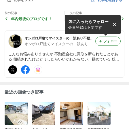
記事をシェア
前の記事
次の記事
年内最後のブログです！
屋根裏収納のあるお家、仕入
気に入ったらフォロー
れました。
会員登録は不要です
オンボロ戸建てマイスターの 訳あり不動産★買取日記
フォロー
オンボロ戸建てマイスターの 訳あり不動産★買取日記
こんなお悩みありませんか 不動産会社に買取を断られたことがあ
る 相続されたけどどうしたらいいかわからない、揉めている 残置
物 雨漏り 事故物件 近隣トラブル ゴミ屋敷 再建築不可 傾
き 未接道 私たちにお任せください 訳あり物件の買取事例を
日々更新中
最近の画像つき記事