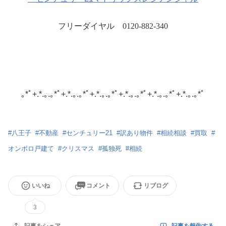
フリーダイヤル 0120-882-340
｡*ﾟ+.*.｡.｡*ﾟ+.*.｡.｡*ﾟ+.*.｡.｡*ﾟ+.*.｡.｡*ﾟ+.*.｡.｡*ﾟ+.*.｡.｡*ﾟ
#
八王子
#
不動産
#
センチュリー21
#
訳あり物件
#
相続相談
#
買取
#
オンボロ戸建て
#
クリスマス
#
孤独死
#
相続
いいね
コメント
リブログ
3
記事を報告する