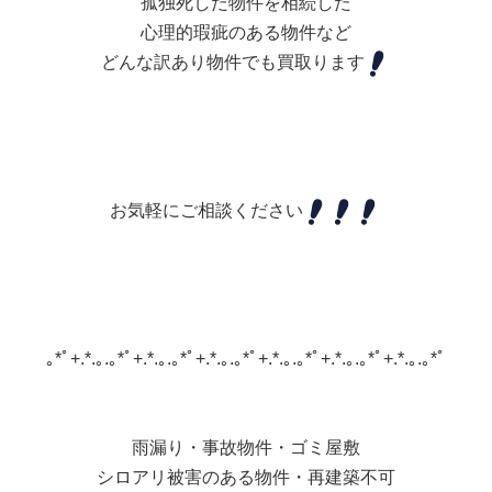
孤独死した物件を相続した
心理的瑕疵のある物件など
どんな訳あり物件でも買取ります
お気軽にご相談ください
｡*ﾟ+.*.｡.｡*ﾟ+.*.｡.｡*ﾟ+.*.｡.｡*ﾟ+.*.｡.｡*ﾟ+.*.｡.｡*ﾟ+.*.｡.｡*ﾟ
雨漏り・事故物件・ゴミ屋敷
シロアリ被害のある物件・再建築不可