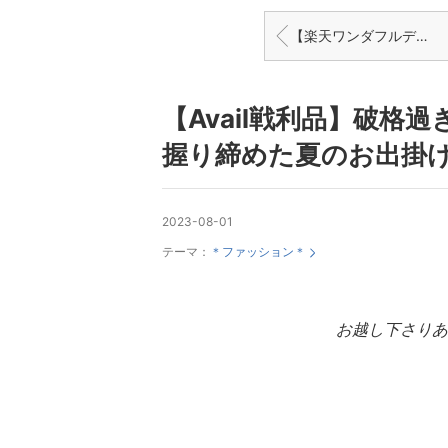
【楽天ワンダフルデー】え！！？セールで114円のマキシスカート！！他にも衝撃価格多数ー♡♡
【Avail戦利品】破格
握り締めた夏のお出掛
2023-08-01
テーマ：
＊ファッション＊
お越し下さりあ