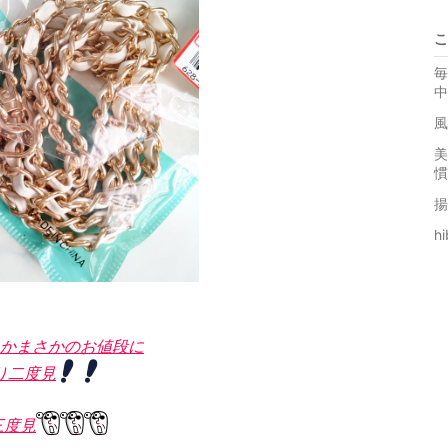
こ
毎
中
風
美
慣
揚
h
かまさかのお値段に
り二度見
三度見