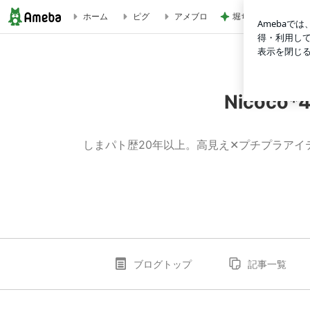
堀ちえみ 母の思い
ホーム
ピグ
アメブロ
【Avail戦利品】破格過ぎてフリーズ！！入店直後に握り締めた
Nicoc
しまパト歴20年以上。高見え✕プチプラア
ブログトップ
記事一覧