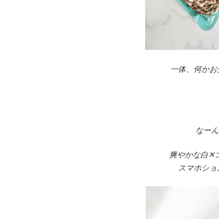
一体、何かお
なーん
爽やかな白✕
スマホショ