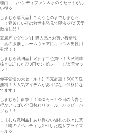
理由…！/ハンディファン＆氷のうセットがお
い得♡
しまむら購入品】こんなものまでしまむら
！！寝苦しい夜の救世主発見で即決♡/楽天愛
激推し品！
夏風邪でダウン⤵】購入品とお買い得情報
！あの激推しルームウェアにキッズ＆男性用
登場！！
しまむら戦利品】迷わず二色買い！大激戦勝
抜きGETした770円サンダルー！！/楽天マラ
ン！
赤字覚悟の大セール！】即完必至！500円送
無料！大人気アイテムがあり得ない価格にな
てます！
しまむら】衝撃！！330円〜！今日の広告も
得がいっぱい♡日替わりセール、ハッピーバ
グも！！
しまむら戦利品】あり得ない値札の数々に悲
！！噂のノベルティもGETした超サプライズ
ール♡