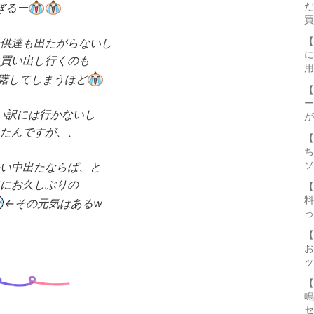
だ
ぎるー
買
【
供達も出たがらないし
に
買い出し行くのも
用
躇してしまうほど
【
ー
い訳には行かないし
が
たんですが、、
【
ち
ソ
い中出たならば、と
にお久しぶりの
【
料
←その元気はあるw
っ
【
お
ッ
【
鳴
セ