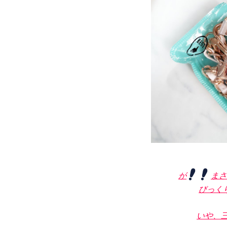
が
まさ
びっく
いや、