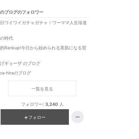
のブログのフォロワー
日ワイワイガチャガチャ！ワーママ人生珍道
の時代
的Rankup!今日から始められる美肌になる習
げギョーザ のブログ
iba-hiraのブログ
一覧を見る
フォロワー:
3,240
人
フォロー