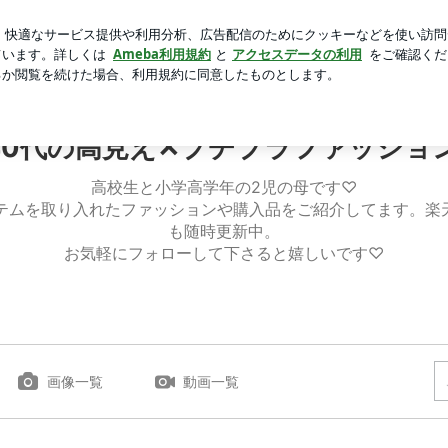
出の朝チャーハン
芸能人ブログ
人気ブログ
新規登録
夏のお出掛けの必需品♡ | Nicoco*40代の高見え✕プチプ
o*40代の高見え✕プチプラファッシ
高校生と小学高学年の2児の母です♡
イテムを取り入れたファッションや購入品をご紹介してます。楽
も随時更新中。
お気軽にフォローして下さると嬉しいです♡
画像一覧
動画一覧