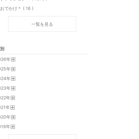
おでかけ＊ ( 16 )
一覧を見る
別
026
年
開
025
年
く
開
024
年
く
開
023
年
く
開
022
年
く
開
021
年
く
開
020
年
く
開
019
年
く
開
く