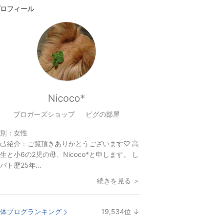
ロフィール
Nicoco*
ブロガーズショップ
ピグの部屋
別：
女性
己紹介：
ご覧頂きありがとうございます♡ 高
生と小6の2児の母、Nicoco*と申します。 し
パト歴25年...
続きを見る ＞
体ブログランキング
19,534
位
↓
ラ