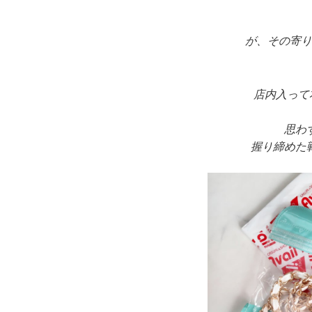
が、その寄り
店内
入って
思わ
握り締めた