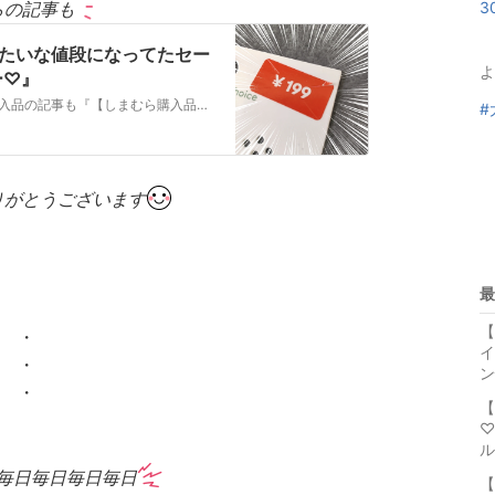
らの記事も
3
みたいな値段になってたセー
よ
ー♡』
お越し下さりありがとうございます♡ しまむら購入品の記事も『【しまむら購入品】大大大興奮で鷲掴み！！入店直後に秒決した機能性も兼ね備えた驚きの品！！』お越し下…
#
りがとうございます
最
【
・
イ
・
ン
・
【
♡
ル
毎日毎日毎日毎日
【