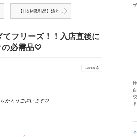
プ
【H＆M戦利品】娘と絶句！！嘘みたいな値段になってたセール品！！【楽天】ポイントアップデー♡
過ぎてフリーズ！！入店直後に
けの必需品♡
性
自
校
りがとうございます♡
ま
全