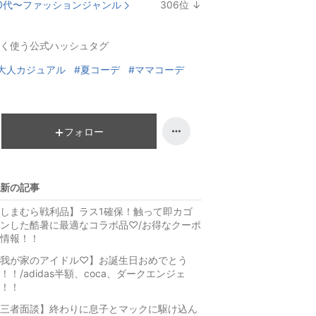
0代〜ファッションジャンル
306
位
↓
ン
ラ
キ
ン
く使う公式ハッシュタグ
ン
キ
グ
ン
大人カジュアル
#夏コーデ
#ママコーデ
下
グ
降
下
降
フォロー
新の記事
しまむら戦利品】ラス1確保！触って即カゴ
ンした酷暑に最適なコラボ品♡/お得なクーポ
情報！！
我が家のアイドル♡】お誕生日おめでとう
！！/adidas半額、coca、ダークエンジェ
！！
三者面談】終わりに息子とマックに駆け込ん