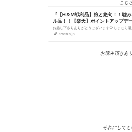
こち
『【H＆M戦利品】娘と絶句！！嘘
ル品！！【楽天】ポイントアップデ
ameblo.jp
お読み頂きあ
それにしても