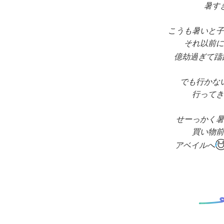
暑す
こうも暑いと
子
それ以前に
億劫過ぎて躊
でも行かな
行ってき
せーっかく暑
買い物前
アベイルへ