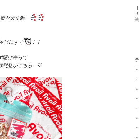
【
サ
道が大正解ー
戦
本当にすぐ
！！
ず駆け寄って
テ
戦利品がこちらー♡
＊
＊
＊
＊
＊
＊
＊
＊