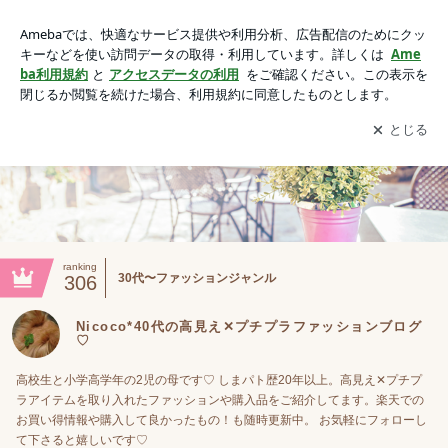
Nicoco*40代の高見え✕プチプラファッションブログ♡
アプリをダウンロードして
ブログの更新通知
を受け取りまし
開く
ょう。
ranking
30代〜ファッションジャンル
306
Nicoco*40代の高見え✕プチプラファッションブログ
♡
高校生と小学高学年の2児の母です♡ しまパト歴20年以上。高見え✕プチプ
ラアイテムを取り入れたファッションや購入品をご紹介してます。楽天での
お買い得情報や購入して良かったもの！も随時更新中。 お気軽にフォローし
て下さると嬉しいです♡