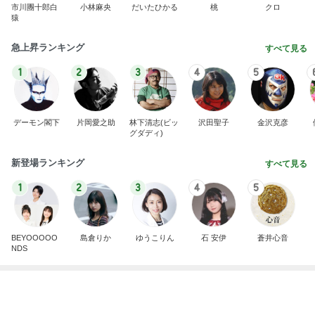
市川團十郎白
小林麻央
だいたひかる
桃
クロ
猿
急上昇ランキング
すべて見る
1
2
3
4
5
デーモン閣下
片岡愛之助
林下清志(ビッ
沢田聖子
金沢克彦
グダディ)
新登場ランキング
すべて見る
1
2
3
4
5
BEYOOOOO
島倉りか
ゆうこりん
石 安伊
蒼井心音
NDS