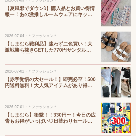
2026-07-09
・
＊ファッション＊
【夏風邪でダウン⤵】購入品とお買い得情
報ー！あの激推しルームウェアにキッズ
＆男性用が登場！！
2026-07-04
・
＊ファッション＊
【しまむら戦利品】迷わず二色買い！大
激戦勝ち抜きGETした770円サンダル
ー！！/楽天マラソン！
2026-07-02
・
＊ファッション＊
【赤字覚悟の大セール！】即完必至！500
円送料無料！大人気アイテムがあり得な
い価格になってます！
2026-07-01
・
＊ファッション＊
【しまむら】衝撃！！330円〜！今日の広
告もお得がいっぱい♡日替わりセール、
ハッピーバッグも！！