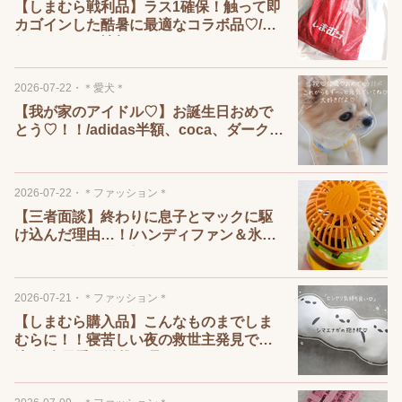
【しまむら戦利品】ラス1確保！触って即
カゴインした酷暑に最適なコラボ品♡/お
得なクーポン情報！！
2026-07-22
・
＊愛犬＊
【我が家のアイドル♡】お誕生日おめで
とう♡！！/adidas半額、coca、ダークエ
ンジェル！！
2026-07-22
・
＊ファッション＊
【三者面談】終わりに息子とマックに駆
け込んだ理由…！/ハンディファン＆氷の
うセットがお買い得♡
2026-07-21
・
＊ファッション＊
【しまむら購入品】こんなものまでしま
むらに！！寝苦しい夜の救世主発見で即
決♡/楽天愛用激推し品！