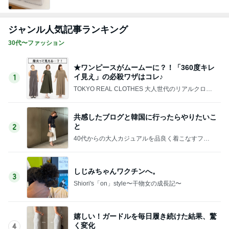
ジャンル人気記事ランキング
30代〜ファッション
★ワンピースがムームーに？！「360度キレ
イ見え」の必殺ワザはコレ♪
1
TOKYO REAL CLOTHES 大人世代のリアルクロー
ズ
共感したブログと韓国に行ったらやりたいこ
と
2
40代からの大人カジュアルを品良く着こなすファ
ッションブログ
しじみちゃんワクチンへ。
3
Shiori's「on」style〜干物女の成長記〜
嬉しい！ガードルを毎日履き続けた結果、驚
く変化
4