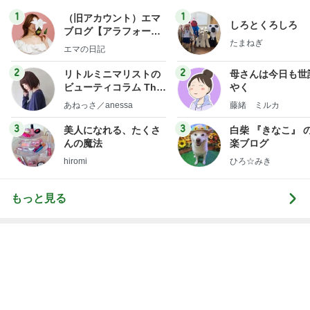
1
1
（旧アカウント）エマ
しろとくろしろ
ブログ【アラフォー会
たまねぎ
社売却セカンドライ
エマの日記
フ】
2
2
リトルミニマリストの
母さんは今日も世
ビューティコラム The
やく
little minimalist's bea
あねっさ／anessa
藤緒 ミルカ
uty colum
3
3
美人になれる、たくさ
白柴 『きなこ』 
んの魔法
楽ブログ
hiromi
ひろ☆みき
もっと見る