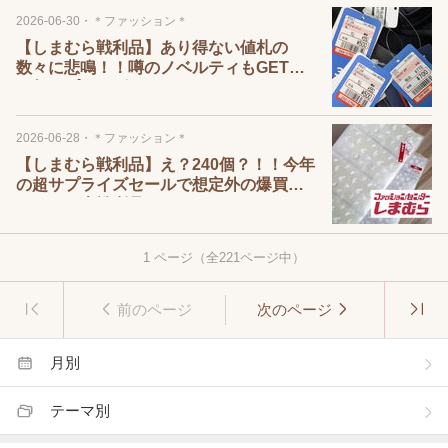
2026-06-30
・
＊ファッション＊
【しまむら戦利品】あり得ない値札の
数々に悲鳴！！噂のノベルティもGETし
た超サプライズセール♡
2026-06-28
・
＊ファッション＊
【しまむら戦利品】え？240個？！！今年
の超サプライズセールで想定外の爆買い
となった大戦利品！！
1
ページ（全
221
ページ中）
前のページ
次のページ
月別
テーマ別