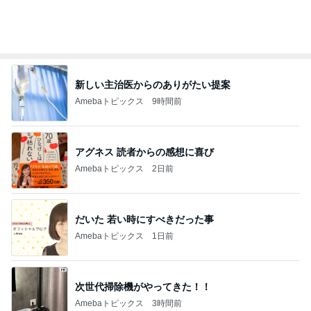
オフィシャルブロガーランキング
総合ランキング
すべて見る
1
2
3
市川團十郎白
小林麻央
だいたひかる
桃
クロ
猿
急上昇ランキング
すべて見る
1
2
3
4
5
デーモン閣下
片岡愛之助
林下清志(ビッ
沢田聖子
金沢克彦
グダディ)
新登場ランキング
すべて見る