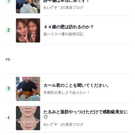
記事を読む
してきたことへの答えである書類
Amebaトピックス
13時間前
マックの夏の福袋で娘が喜んだ訳
Amebaトピックス
1日前
小柳ルミ子 愛犬の1日の里帰り
Amebaトピックス
1日前