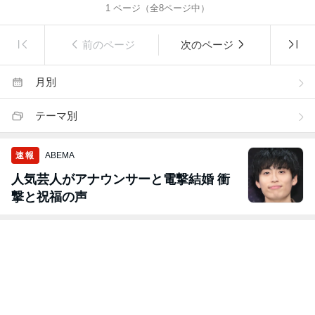
1
ページ（全
8
ページ中）
前のページ
次のページ
月別
テーマ別
速報
ABEMA
人気芸人がアナウンサーと電撃結婚 衝
撃と祝福の声