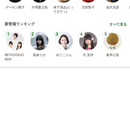
趣味で育てたメロンのいいかんじ
Amebaトピックス
1日前
記事を読む
限定品を選ぶ手土産への違和感
Amebaトピックス
1日前
アグネス 泳ぎに来る孫と会う予定
Amebaトピックス
13時間前