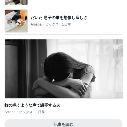
1
2
3
4
5
BEYOOOOO
島倉りか
ゆうこりん
石 安伊
蒼井心音
NDS
芸能人・有名人ブログ TOPへ
レジェンド松下のなんでもプレゼン！
Amebaトピックス
3時間前
いつもより泡が大きな泡泡タイム
Amebaトピックス
1日前
古村 夏仕様の弾性ストッキング
Amebaトピックス
1日前