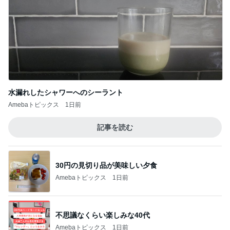
カール君のことを聞いてください。
3
年相応の美しさでありたい！
たるみと脂肪やっつけただけで感動級美女に
♡
4
れい(*´∀｀)の美容ブログ
きっとこれからタウリンブームがやってくる
5
とほほなやば子さん(˶°口°˶)
このジャンルの記事をもっと見る