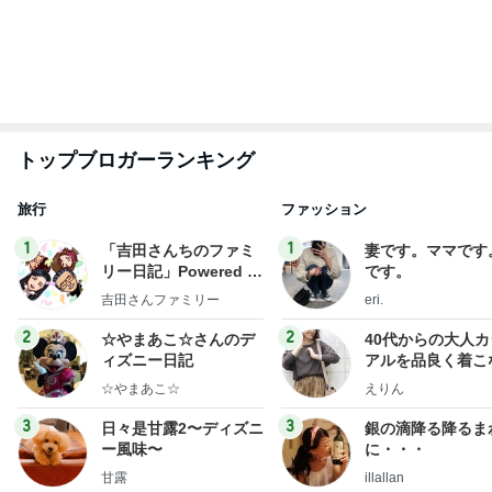
もっと見る
新しい主治医からのありがたい提案
Amebaトピックス
9時間前
アグネス 読者からの感想に喜び
Amebaトピックス
2日前
だいた 若い時にすべきだった事
Amebaトピックス
1日前
次世代掃除機がやってきた！！
Amebaトピックス
3時間前