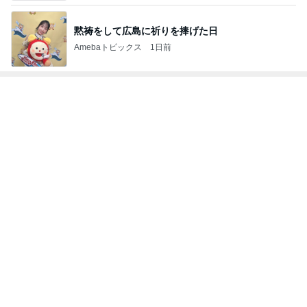
黙祷をして広島に祈りを捧げた日
Amebaトピックス
1日前
トップブロガーランキング
旅行
ファッション
1
1
「吉田さんちのファミ
妻です。ママです
リー日記」Powered b
です。
y Ameba 吉田さんファ
吉田さんファミリー
eri.
ミリーオフィシャルブ
ログ
2
2
☆やまあこ☆さんのデ
40代からの大人
ィズニー日記
アルを品良く着こ
ファッションブロ
☆やまあこ☆
えりん
3
3
日々是甘露2〜ディズニ
銀の滴降る降るま
ー風味〜
に・・・
甘露
illallan