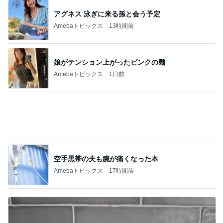
娘たちが大好きな定番の冷凍唐揚げ
Amebaトピックス
10時間前
記事を読む
娘が激ハマり中のシンクのおもちゃ
Amebaトピックス
1日前
ジャンル人気記事ランキング
美容・スキンケア
才色兼備"億女キャバ嬢"みなちゃんの件。誹
謗中傷は本当に罪です！
1
れい(*´∀｀)の美容ブログ
４４歳の壁は訪れるのか？
2
超ハイスペ妻の徒然日記