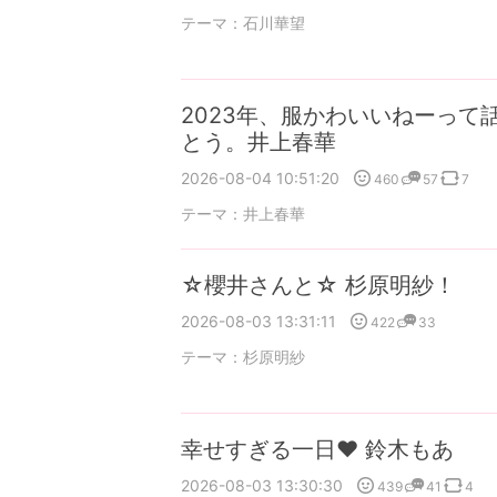
テーマ：
石川華望
2023年、服かわいいねーって
とう。井上春華
2026-08-04 10:51:20
460
57
7
テーマ：
井上春華
☆櫻井さんと☆ 杉原明紗！
2026-08-03 13:31:11
422
33
テーマ：
杉原明紗
幸せすぎる一日❤️ 鈴木もあ
2026-08-03 13:30:30
439
41
4