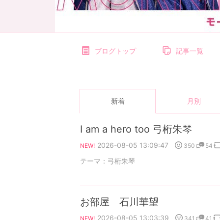
ブログトップ
記事一覧
新着
月別
I am a hero too 弓桁朱琴
2026-08-05 13:09:47
350
54
NEW!
テーマ：
弓桁朱琴
お部屋 石川華望
2026-08-05 13:03:39
341
41
NEW!