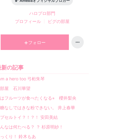
Amebaオフィシャルブロガー
ハロプロ
部門
プロフィール
ピグの部屋
フォロー
最新の記事
 am a hero too 弓桁朱琴
部屋 石川華望
はフルーツが食べたくなる⭐︎ 櫻井梨央
糖なしではきな粉できない。 井上春華
プセルトイ？！？！ 安田美結
んなは何たべる？ ？ 杉原明紗！
っくり！ 鈴木もあ