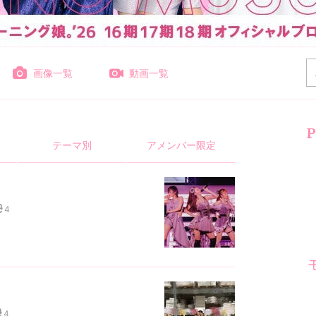
画像一覧
動画一覧
P
テーマ別
アメンバー限定
4
4