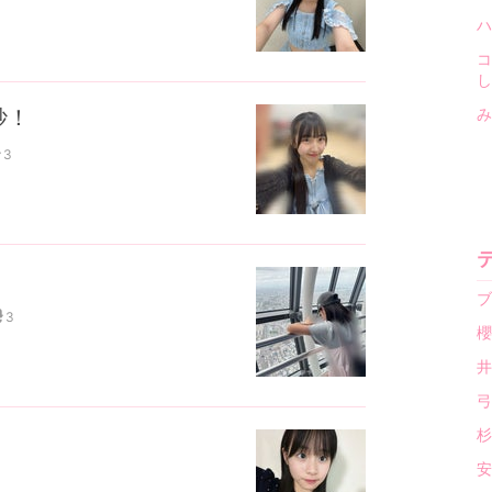
ハ
コ
し
紗！
み
3
ブ
3
櫻
井
弓
杉
安