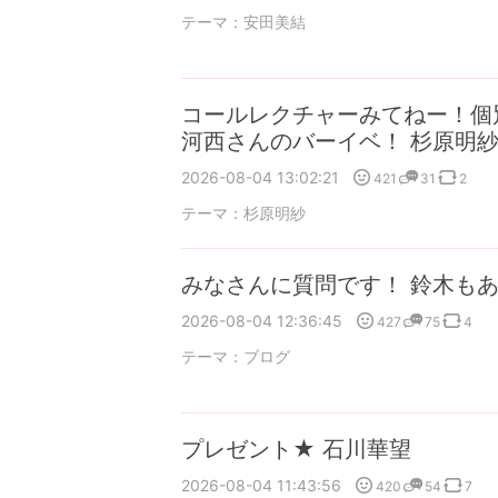
テーマ：
安田美結
コールレクチャーみてねー！個
河西さんのバーイベ！ 杉原明
2026-08-04 13:02:21
421
31
2
テーマ：
杉原明紗
みなさんに質問です！ 鈴木も
2026-08-04 12:36:45
427
75
4
テーマ：
ブログ
プレゼント★ 石川華望
2026-08-04 11:43:56
420
54
7