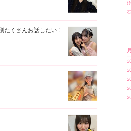
鈴
石
別たくさんお話したい！
紗
2
2
あ
2
2
2