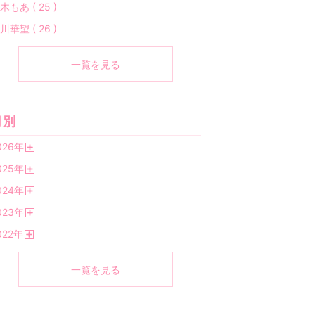
木もあ ( 25 )
川華望 ( 26 )
一覧を見る
月別
026
年
開
025
年
く
開
024
年
く
開
023
年
く
開
022
年
く
開
く
一覧を見る