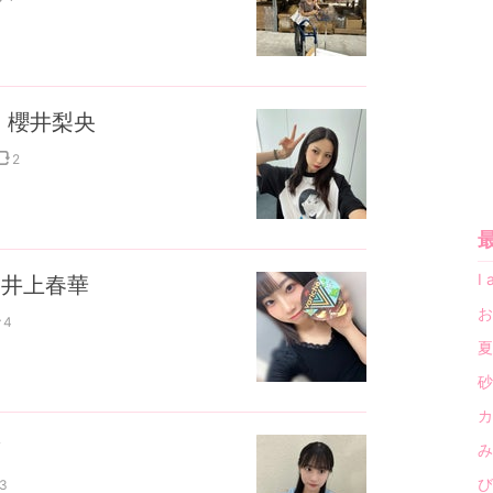
 櫻井梨央
2
I
 井上春華
お
4
夏
砂
カ
結
み
び
3