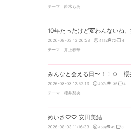
テーマ：
鈴木もあ
10年たったけど変わんないね
2026-08-03 13:26:58
455
72
4
テーマ：
井上春華
みんなと会える日〜！！☺︎ 櫻
2026-08-03 12:52:13
407
135
4
テーマ：
櫻井梨央
めいさ♡♡ 安田美結
2026-08-03 11:16:33
458
45
6