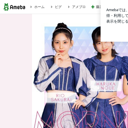
藤原紀香 平和願う
ホーム
ピグ
アメブロ
ブログ記事一覧｜モーニング娘。’26 16期17期18期オフィシャルブロ