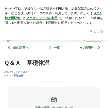
Ｑ＆Ａ 基礎体温 | クリニック便り
アプリをダウンロードして
ブログの更新通知
を受け取りまし
開く
ょう。
クリニック便り
フォロー
前の記事へ
一覧
次の記事へ
Ｑ＆Ａ 基礎体温
2012-07-24 14:00:00
テーマ：
不妊治療
広告を表示できませんでした