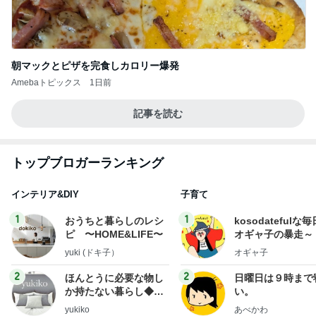
朝マックとピザを完食しカロリー爆発
Amebaトピックス
1日前
記事を読む
トップブロガーランキング
インテリア&DIY
子育て
1
1
おうちと暮らしのレシ
kosodatefulな毎
ピ 〜HOME&LIFE〜
オギャ子の暴走～
yuki (ドキ子）
オギャ子
2
2
ほんとうに必要な物し
日曜日は９時まで
か持たない暮らし◆Ke
い。
ep Life Simple◆〜イ
yukiko
あべかわ