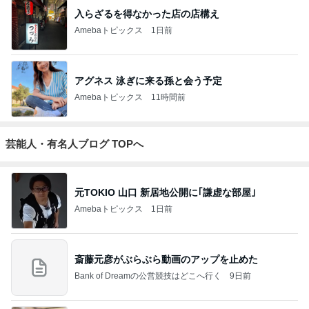
入らざるを得なかった店の店構え
Amebaトピックス
1日前
アグネス 泳ぎに来る孫と会う予定
Amebaトピックス
11時間前
芸能人・有名人ブログ TOPへ
元TOKIO 山口 新居地公開に｢謙虚な部屋｣
Amebaトピックス
1日前
斎藤元彦がぶらぶら動画のアップを止めた
Bank of Dreamの公営競技はどこへ行く
9日前