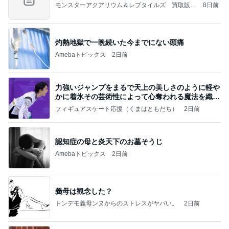
モンスターアクアリウム＆レプタイルズ 買取販売
8日前
情報
灼熱地獄で一晩続いた今までにない頭痛
Amebaトピックス
2日前
力強いジャンプをまるで天上の美しさのように軽や
かに着氷その芸術性によって心奪われる魔法を織り
なす
フィギュアスケート応援（くまはともだち）
2日前
認知症の母と炎天下のお墓そうじ
Amebaトピックス
2日前
義母は観念した？
トンデモ義母ンヌからのストレスがヤバい。
2日前