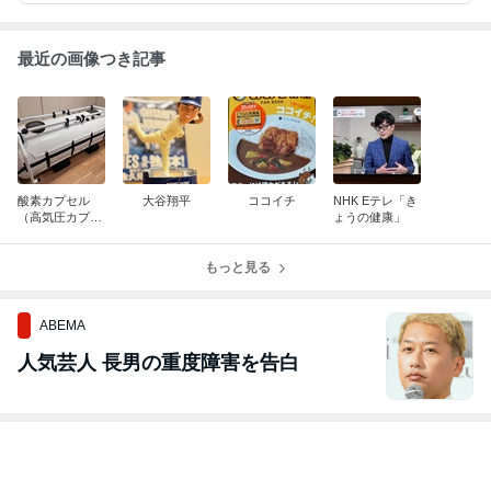
最近の画像つき記事
酸素カプセル
大谷翔平
ココイチ
NHK Eテレ「き
（高気圧カプセ
ょうの健康」
ル）
もっと見る
ABEMA
人気芸人 長男の重度障害を告白