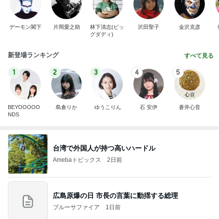
デーモン閣下
片岡愛之助
林下清志(ビッ
沢田聖子
金沢克彦
グダディ)
新登場ランキング
すべて見る
1
2
3
4
5
BEYOOOOO
島倉りか
ゆうこりん
石 安伊
蒼井心音
NDS
台湾で外国人が持つ高いハードル
Amebaトピックス
2日前
広島原爆の日 市長の言葉に動揺する総理
ブルーサファイア
1日前