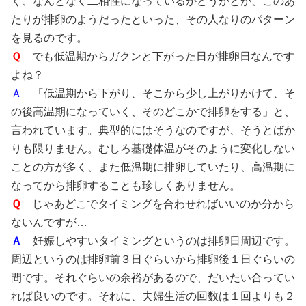
く、なんとなく二相性になっているかどうかとか、このあ
たりが排卵のようだったといった、その人なりのパターン
を見るのです。
Ｑ
でも低温期からガクンと下がった日が排卵日なんです
よね？
Ａ
「低温期から下がり、そこから少し上がりかけて、そ
の後高温期になっていく、そのどこかで排卵をする」と、
言われています。典型的にはそうなのですが、そうとばか
りも限りません。むしろ基礎体温がそのように変化しない
ことの方が多く、また低温期に排卵していたり、高温期に
なってから排卵することも珍しくありません。
Ｑ
じゃあどこでタイミングを合わせればいいのか分から
ないんですが…
Ａ
妊娠しやすいタイミングというのは排卵日周辺です。
周辺というのは排卵前３日ぐらいから排卵後１日ぐらいの
間です。それぐらいの余裕があるので、だいたい合ってい
れば良いのです。それに、夫婦生活の回数は１回よりも２