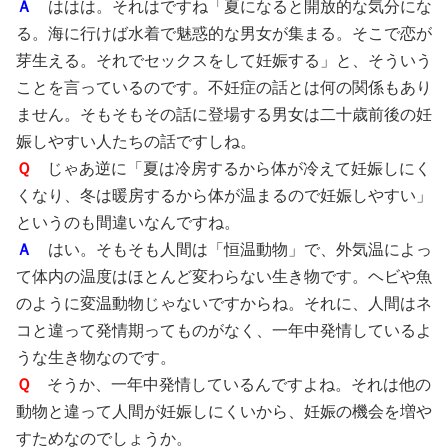
Ａ
ははは。それはですね「夏になると開放的な気分にな
る。海に行けば水着で魅惑的な男女が集まる。そこで恋が
芽生える。それでセックスをして妊娠する」と、そういう
ことを言っているのです。不妊症の話とは何の関係もあり
ません。そもそもその話に登場する男女は二十歳前後の妊
娠しやすい人たちの話ですしね。
Ｑ
じゃあ逆に「夏は冷房するから体が冷えて妊娠しにく
くなり、冬は暖房するから体が温まるので妊娠しやすい」
というのも間違いなんですね。
Ａ
はい。そもそも人間は「恒温動物」で、外気温によっ
て体内の温度はほとんど変わらない生き物です。ヘビや魚
のように変温動物じゃないですからね。それに、人間はネ
コと違って発情期ってものがなく、一年中発情しているよ
うな生き物なのです。
Ｑ
そうか、一年中発情しているんですよね。それは他の
動物と違って人間が妊娠しにくいから、妊娠の機会を増や
すためなのでしょうか。