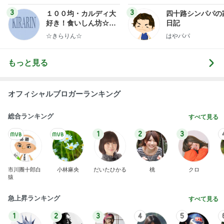
ンテリアのきろく〜
3
3
１００均・カルディ大
四十路シンパパの
好き！食いしん坊☆き
日記
らりん☆のブログ
☆きらりん☆
はやパパ
もっと見る
オフィシャルブロガーランキング
総合ランキング
すべて見る
1
2
3
市川團十郎白
小林麻央
だいたひかる
桃
クロ
猿
急上昇ランキング
すべて見る
1
2
3
4
5