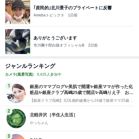
｢庶民的｣北川景子のプライベートに反響
Amebaトピックス
1日前
ありがとうございます
市川團十郎白猿オフィシャルB
2日前
ジャンルランキング
カメラ(風景写真)
9,435人参加中
1
銀座のママブログ✨美肌で開運✨銀座ママが作った化
粧品✨銀座クラブ高嶋25歳で開店✨高嶋りえ子 お着
物でエルメス バーキン コーデ
【銀座クラブ高嶋】元OL婚約破棄から24歳で銀座ママ25歳でオーナーママ銀座 美肌で開運♡パワースポット巡り高嶋りえ子ブログ
2
北軽井沢［半住人生活］
やっちゃん
3