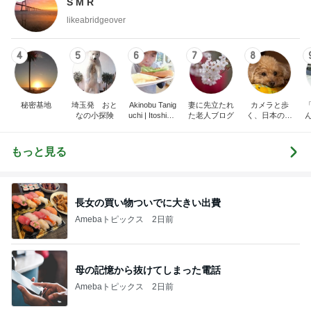
S M R
likeabridgeover
4
5
6
7
8
秘密基地
埼玉発 おと
Akinobu Tanig
妻に先立たれ
カメラと歩
なの小探険
uchi | Itoshima
た老人ブログ
く、日本の風
Landscape Ph
景スナップ紀
otographer
行
もっと見る
長女の買い物ついでに大きい出費
Amebaトピックス
2日前
母の記憶から抜けてしまった電話
Amebaトピックス
2日前