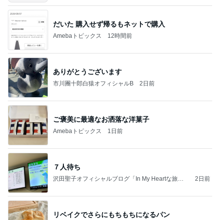
だいた 購入せず帰るもネットで購入
Amebaトピックス
12時間前
ありがとうございます
市川團十郎白猿オフィシャルB
2日前
ご褒美に最適なお洒落な洋菓子
Amebaトピックス
1日前
７人待ち
沢田聖子オフィシャルブログ「In My Heartな旅日
2日前
記」by Ameba
リベイクでさらにもちもちになるパン