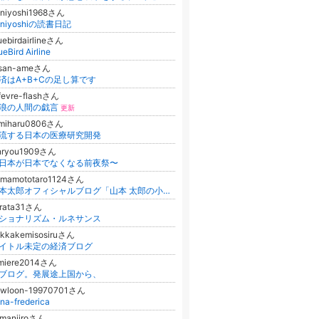
niyoshi1968さん
uniyoshiの読書日記
uebirdairlineさん
ueBird Airline
asan-ameさん
済はA+B+Cの足し算です
fevre-flashさん
浪の人間の戯言
更新
umiharu0806さん
流する日本の医療研究開発
inryou1909さん
日本が日本でなくなる前夜祭〜
amamototaro1124さん
山本太郎オフィシャルブログ「山本 太郎の小中高生に読んでもらいたいコト」Powered by Ameba
orata31さん
ショナリズム・ルネサンス
kkakemisosiruさん
イトル未定の経済ブログ
umiere2014さん
ブログ。発展途上国から、
owloon-19970701さん
na-frederica
-manjiroさん