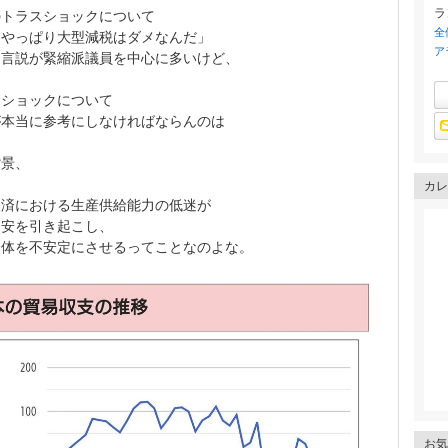
ラ
のトラスショックについて
全
ラやっぱり大型減税はダメなんだ」
ア
う言説が緊縮派議員を中心に多いけど、
スショックについて
が本当に参考にしなければならんのは
背景、
カレ
経済における生産供給能力の低迷が
不安を引き起こし、
全体を不安定にさせるってことなのよな。
お気