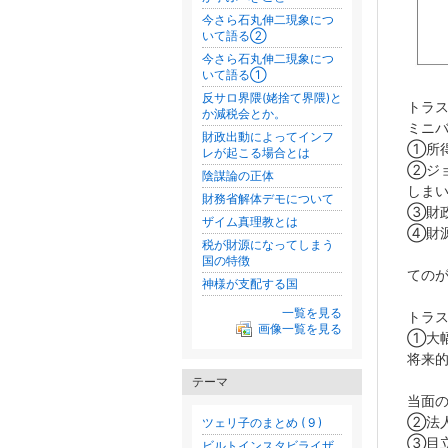
今さら石丸伸二現象につ
いて語る②
今さら石丸伸二現象につ
いて語る①
反サロ界隈(姥捨て界隈)と
トラ
か減税会とか。
ミニ
財政出動によってインフ
①所
レが起こる場合とは
②ジ
陰謀論の正体
しま
財務省解体デモについて
③財
ザイム真理教とは
④財
税が財源になってしまう
国の特徴
ての
神様が支配する国
一覧を見る
トラ
画像一覧を見る
①大幅
将来
テーマ
当面
②法
ツェリ子のまとめ ( 9 )
③目
ビルトインスタビライザ