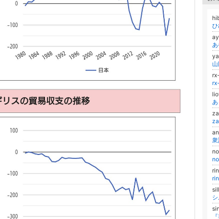
hi
ひ
a
あ
y
rx
r
li
あ
z
z
an
n
n
ri
r
s
s
『