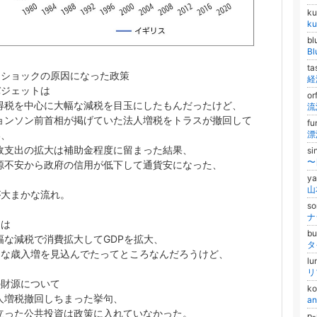
ku
k
bl
Bl
t
スショックの原因になった政策
経
バジェットは
or
得税を中心に大幅な減税を目玉にしたもんだったけど、
流
ョンソン前首相が掲げていた法人増税をトラスが撤回して
f
い、
漂
政支出の拡大は補助金程度に留まった結果、
s
〜
源不安から政府の信用が低下して通貨安になった、
y
が大まかな流れ。
s
ナ
スは
bu
な減税で消費拡大してGDPを拡大、
タ
的な歳入増を見込んでたってところなんだろうけど、
l
リ
の財源について
k
人増税撤回しちまった挙句、
an
立った公共投資は政策に入れていなかった。
p