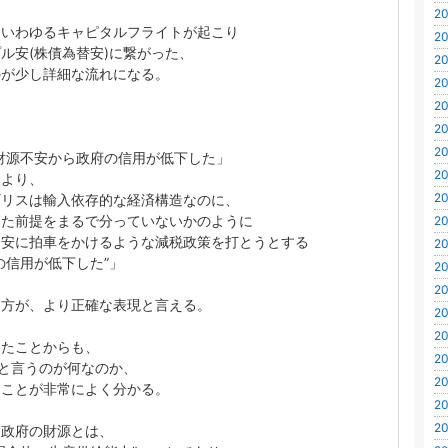
20
ていわゆるキャピタルフライトが起こり
20
ル安(株債為替安)に繋がった、
20
のが少し詳細な流れになる。
20
20
ら
20
20
財源不安から政府の信用が低下した」
20
うより、
20
ギリスは輸入依存的な経済構造なのに、
した前提をまるで分っていないかのように
20
ド安に拍車をかけるような減税政策を打とうとする
20
の信用が低下した”」
20
20
う方が、より正確な表現と言える。
20
20
したことからも、
20
”と言うのが何なのか、
20
うことが非常によく分かる。
20
20
、政府の財源とは、