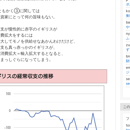
ポ
ともかく③に関しては
k
衝
投資家にとって何の旨味もない。
b
や
収支が慢性的に赤字のイギリスが
n
消費拡大をするには
ふ
拡大してモノを供給せなあかんわけだけど、
z
収支も真っ赤っかのイギリスが、
ず
に消費拡大＝輸入拡大するとなると、
br
安まっしぐらになってしまう。
e
ジ
se
s
この
フ
t
t