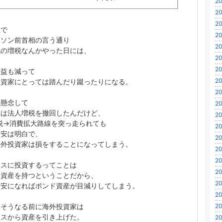
20
20
20
上で
20
ンソン前首相の言う通り
20
税の増税なんかやった日には、
20
20
利益も減って
20
投資家にとっては踏んだり蹴ったりになる。
20
を懸念して
20
スは法人増税を撤回したんだけど、
20
税→消費拡大路線を突っ走られても
20
ド安は明白で、
20
海外投資家は損をすることになってしまう。
20
20
リスに投資するってことは
20
ド資産を持つということだから、
20
ド安になればポンド資産が目減りしてしまう。
20
らそうなる前に海外投資家は
20
リスから資産を引き上げた。
20