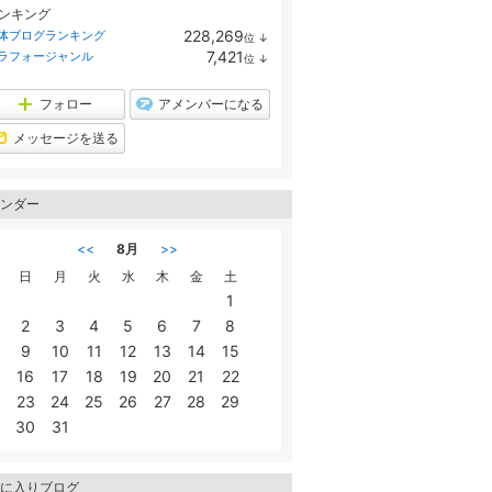
ンキング
228,269
体ブログランキング
位
↓
ラ
7,421
ラフォージャンル
位
↓
ン
ラ
キ
ン
ン
キ
フォロー
アメンバーになる
グ
ン
下
グ
メッセージを送る
降
下
降
ンダー
<<
8月
>>
日
月
火
水
木
金
土
1
2
3
4
5
6
7
8
9
10
11
12
13
14
15
16
17
18
19
20
21
22
23
24
25
26
27
28
29
30
31
に入りブログ