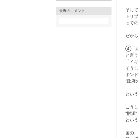
そし
最近のコメント
トリプ
って
だか
④「
と言
「イ
そう
ポン
“政府
とい
こう
“財源
とい
国の