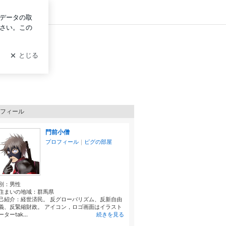
イン
フィール
門前小僧
プロフィール
｜
ピグの部屋
別：
男性
住まいの地域：
群馬県
己紹介：経世済民。 反グローバリズム、反新自由
義、反緊縮財政。 アイコン，ロゴ画面はイラスト
ターtak...
続きを見る