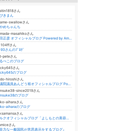
bitin1818さん
びきまん
yame-swallowさん
やめちゃんち
amada-masahikoさん
山田正彦 オフィシャルブログ Powered by Ameba
-104ffさん
x-93さんのﾌﾞﾛｸﾞ
ot-peteさん
るぺこのブログ
acky645さん
acky645のブログ
do-hiroshiさん
衆議院議員あんどう裕オフィシャルブログ Powered by Ameba
onsuke38-since2019さん
onsuke38のブログ
nko-aiharaさん
inko-aiharaのブログ
ilksamansaさん
シルクオフィシャルブログ「よしもとの美容将軍シルクのべっぴん塾」
更新
inmiceさん
非力な一般国民が意思表示をするブログ』