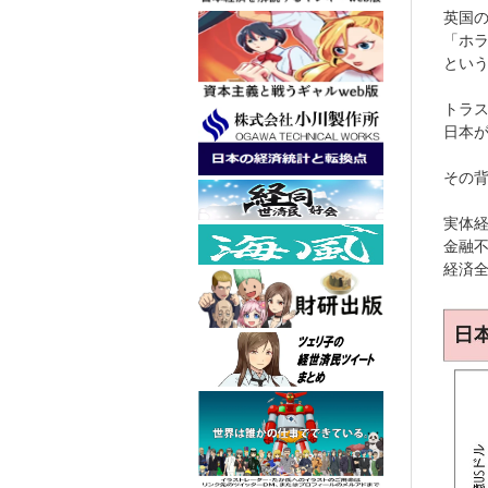
英国
「ホ
とい
トラ
日本
その
実体
金融
経済