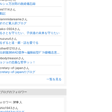
ルシェ万次郎の政経備忘録
omi1114さん
動記
aiannmidareameさん
すのど素人的ブログ
yako-0924さん
るさとを守りたい、子供達の未来を守りたい
uruzuru4さん
るずると道・郷・話を愛でる
other61210さん
財出斜陽洞MAD競争≒偏狭給型ﾃﾞﾌﾚ癖概念意識創態としての愚弄貼゛♪の輪唱に終止符を!! 金誘膨満膨爆萎縮∞No!足りんｽﾄ?ﾆ経世済民ｦ!
mbodytreasonさん
ョジョの忠義な哲学ッッ！
cretary-of-japanさん
ecretary-of-japanのブログ
一覧を見る
ブログのフォロワー
ォロワー:
319
人
oshio1943さん
oshio1943のブログ