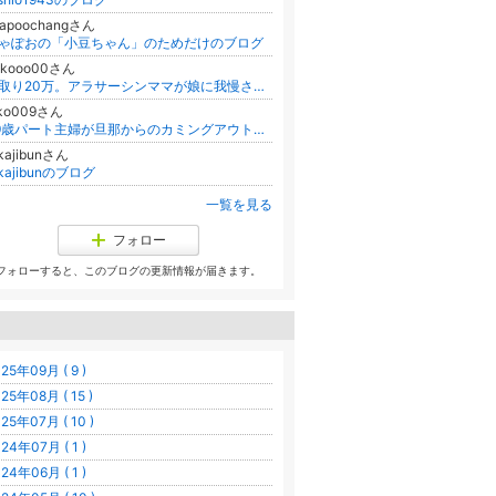
hapoochangさん
ゃぽおの「小豆ちゃん」のためだけのブログ
okooo00さん
手取り20万。アラサーシンママが娘に我慢させずにやりくりしながら楽しく暮らすことを目指します☆
iko009さん
39歳パート主婦が旦那からのカミングアウトで第二の結婚生活をスタートさせたブログ
kajibunさん
akajibunのブログ
一覧を見る
フォロー
フォローすると、このブログの更新情報が届きます。
25年09月 ( 9 )
25年08月 ( 15 )
25年07月 ( 10 )
24年07月 ( 1 )
24年06月 ( 1 )