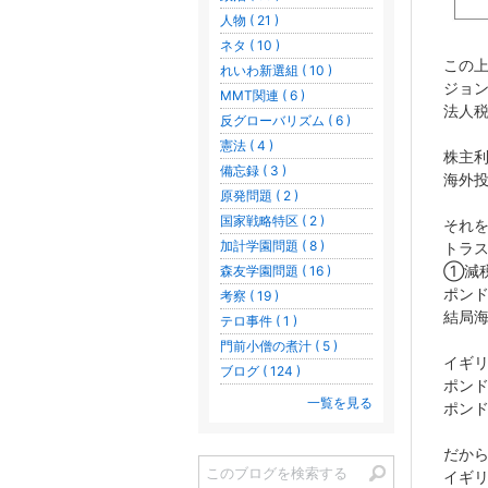
人物 ( 21 )
ネタ ( 10 )
この
れいわ新選組 ( 10 )
ジョ
MMT関連 ( 6 )
法人
反グローバリズム ( 6 )
憲法 ( 4 )
株主
備忘録 ( 3 )
海外
原発問題 ( 2 )
国家戦略特区 ( 2 )
それ
加計学園問題 ( 8 )
トラ
①減
森友学園問題 ( 16 )
ポン
考察 ( 19 )
結局
テロ事件 ( 1 )
門前小僧の煮汁 ( 5 )
イギ
ブログ ( 124 )
ポン
一覧を見る
ポン
だか
イギ