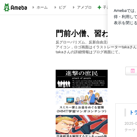
ホーム
ピグ
アメブロ
子どもが1人で留守
門前小僧、習わぬ今日を読む
門前小僧、習わぬ今日
反グローバリズム、反新自由主義、反緊縮財政。
アイコン，ロゴ画面はイラストレーターtakaさ
takaさんの詳細情報はブログ画面にて。
ト
2025-0
テーマ