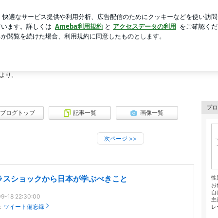
番中の大地震
芸能人ブログ
人気ブログ
新規登録
ログ
を読む
んより。
プロ
ブログトップ
記事一覧
画像一覧
次ページ
>>
ラスショックから日本が学ぶべきこと
性
お
自
9-18 22:30:00
主
：
ツイート備忘録
レー