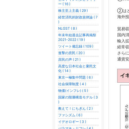
ー ( 16 )
②は
株主至上主義 ( 29 )
海外
経世済民的財政規律論 ( 7
)
貿易
NLGST ( 8 )
国内
年末年始過去記事再掲祭
2021-2022 ( 19 )
輸入
ツイート備忘録 ( 109 )
経常
さら
進撃の庶民 ( 20 )
通貨
庶民の声 ( 21 )
高度な日本社会と棄民文
化 ( 14 )
東京一極集中問題 ( 6 )
社会保障制度 ( 4 )
物価(インフレ) ( 5 )
国家の階層構造モデル ( 3
)
教えて！にちぎん ( 2 )
ファシズム ( 6 )
イデオロギー ( 3 )
バラマキ・リフレ ( 4 )