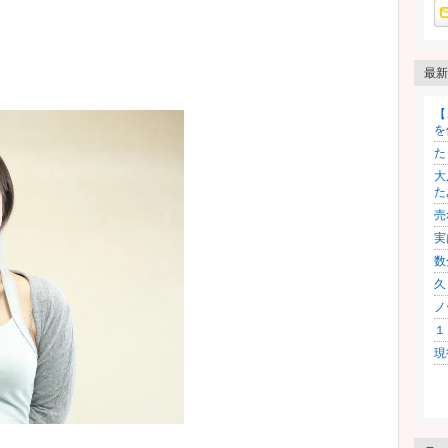
最新
【
を
た
大
た
売
実
数
久
ノ
１
現