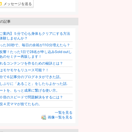
グ
メッセージを送る
上
昇
の記事
ご案内】５分で心も身体もクリアにする方法
体験しませんか？
った30秒で、毎日の余裕が110分増えたら？
反響！たった1日で28名が申し込みSold outし
あのセミナー再販します！
れるコンテンツを作るための秘訣とは？
はモヤモヤもリユース可能？！
分で６記事分のブログネタができた話。
しぶりに「あること」をしたらよかった話.
ートを、もっと成果に繋げる使い方。
０倍のスピードで問題解決をするには？
役４児ママが捨てたもの。
一覧を見る
画像一覧を見る