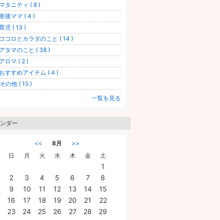
マタニティ ( 8 )
産後ママ ( 4 )
児 ( 13 )
ココロとカラダのこと ( 14 )
アタマのこと ( 38 )
アロマ ( 2 )
おすすめアイテム ( 4 )
その他 ( 15 )
一覧を見る
ンダー
<<
8月
>>
日
月
火
水
木
金
土
1
2
3
4
5
6
7
8
9
10
11
12
13
14
15
16
17
18
19
20
21
22
23
24
25
26
27
28
29