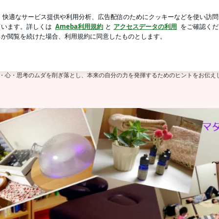
止カイロ要求
芸能人ブログ
人気ブログ
新規登録
ロ
〜 人生もカラダも生まれ変わる７つの魔法
人生もカラダも生まれ変わる７つの魔法
ントが自ら変わる力」を育てられれば相手の人生が変わる！
・心・思考のムダを削ぎ落とし、本来の自分の力を発揮するためのヒントをお伝え