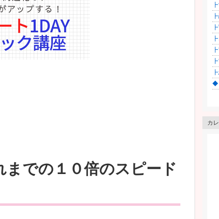
┣
┣
┣育
┣
┣
┣
┣
◆
。
カレ
れまでの１０倍のスピード