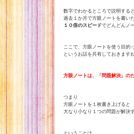
数字でわかるところで説明する
過去１か月で方眼ノートを書い
１０倍のスピード
でどんどんノ
ここで、方眼ノートを使う目的
というお話を共有しておきます
方眼ノートは、「問題解決」の
つまり
方眼ノートを１枚書き上げると
大なり小なり１つの問題が解決
ということは、