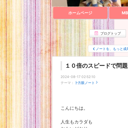
ホームページ
M
ブログトップ
ノートを、もっと成
１０倍のスピードで問題
2024-08-17 02:52:10
テーマ：
┣方眼ノート
こんにちは。
人生もカラダも