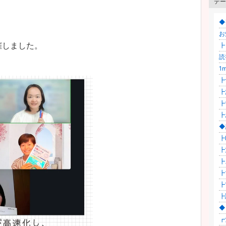
テー
◆
お
催しました。
┣
読
1m
┣
┣
┣
┣
◆
┣
┣
┣
┣
┣1
┣
◆
┏