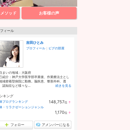
ンメソッド
お客様の声
フィール
吉田ひとみ
プロフィール
｜
ピグの部屋
住まいの地域：
大阪府
己紹介：神戸大学医学部卒業後、作業療法士とし
地域密着型病院に勤務。脳疾患、整形外科、透
、認知症など様々な...
続きを見る
ンキング
148,757
体ブログランキング
位
↑
ラ
体・リラクゼーションジャンル
ン
1,170
位
↑
キ
ラ
ン
ン
グ
キ
フォロー
アメンバーになる
上
ン
昇