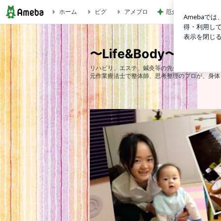
ホーム
ピグ
アメブロ
厄介な父の持込み禁
１０倍のスピードで問題解決をするには？ | 〜Life&Body
〜Life&Body〜 
リハビリ、エステ、鍼灸等の先生方が「クライア
元作業療法士で整体師、思考整理のプロが、身体