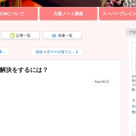
BCMについて
方眼ノート講座
スーパーブレイ
プロ
記事一覧
画像一覧
果…
現役４児ママが捨てた…
解決をするには？
お
自
て
析
ラ
全
整