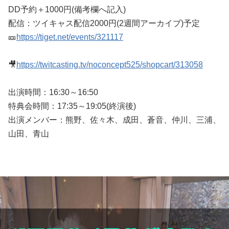
DD予約＋1000円(備考欄へ記入)
配信：ツイキャス配信2000円(2週間アーカイブ)予定
🎫
https://tiget.net/events/321117
🎥
https://twitcasting.tv/noconcept525/shopcart/313058
出演時間：16:30～16:50
特典会時間：17:35～19:05(終演後)
出演メンバー：熊野、佐々木、成田、蒼音、仲川、三浦、
山田、青山