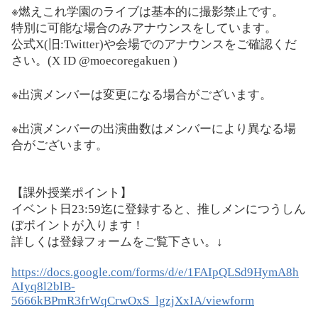
※
燃えこれ学園のライブは基本的に撮影禁止です。
特別に可能な場合のみアナウンスをしています。
公式
X(
旧
:Twitter)
や会場でのアナウンスをご確認くだ
さい。
(X ID @moecoregakuen )
※
出演メンバーは変更になる場合がございます。
※
出演メンバーの出演曲数はメンバーにより異なる場
合がございます。
【課外授業ポイント】
イベント日
23:59
迄に登録すると、推しメンにつうしん
ぼポイントが入ります！
詳しくは登録フォームをご覧下さい。↓
https://docs.google.com/forms/d/e/1FAIpQLSd9HymA8h
AIyq8l2blB-
5666kBPmR3frWqCrwOxS_lgzjXxIA/viewform