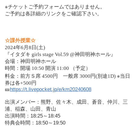
※
チケットご予約フォームではありません。
ご予約は各詳細のリンクをご確認下さい。
☆
課外授業
☆
2024
年
6
月
8
日
(
土
)
『イタダキ
girls stage Vol.59 @
神田明神ホール』
会場：神田明神ホール
時間：開場
10:50
開演
11:00
（予定）
※
料金：前方Ｓ席
4500
円 一般席
3000
円
(
別途
1D)
当日
券は各
+500
円
🎫
https://t.livepocket.jp/e/km20240608
出演メンバー：熊野、佐々木、成田、蒼音、仲川、三
浦、稲森、山田、青山
出演時間：18:25～18:45
特典会時間：18:50～19:50