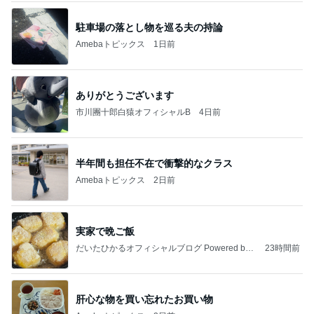
1話
ウメブログ
4日前
團十郎 あさ散歩で眺めた素敵な関係
Amebaトピックス
10時間前
大当たり？！ディズニーストア夏祭り…何当た
る？！夏祭りくじに挑戦！！！
高校生Dヲタ Ꭰ-ᎮꭵꭹꭴのDisneyにっき！！✎ܚ
13日前
森口博子 41個のドーナツに感激
Amebaトピックス
1日前