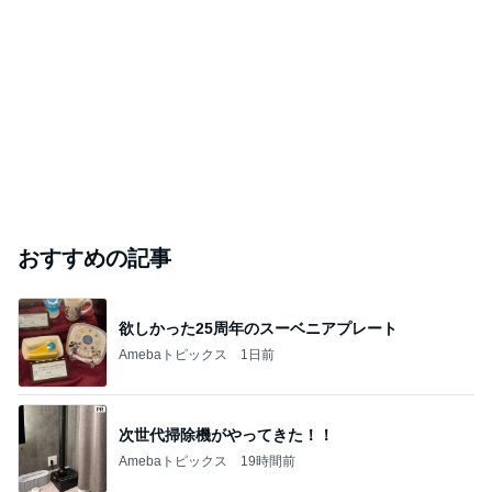
「心配」堂本剛 印象激変の近影
Amebaトピックス
1日前
ありがとうございます
市川團十郎白猿オフィシャルB
4日前
ジャンルランキング
ディズニーレポ
5,120人参加中
1
「吉田さんちのファミリー日記」Powered by Ameb
a 吉田さんファミリーオフィシャルブログ
吉田さんファミリー
2
マカロンのclub disney♡
マカロン