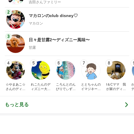
ペット
料理
1
1
栄養士ママそっち
しろとくろしろ
簡単美味しいサイ
たまねぎ
献立
そっち～
2
2
母さんは今日も世話を
ゆうき酒場
やく
ゆうき
藤緒 ミルカ
3
3
白柴 『きなこ』 のお気
毎日笑顔で過ごし
楽ブログ
モモ母さん
ひろ☆みき
もっと見る
オフィシャルブロガーランキング
総合ランキング
すべて見る