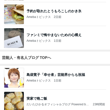
3
日々是甘露2〜ディズニー風味〜
甘露
4
5
6
7
8
☆やまあこ☆
れこたんのデ
ころんとのん
ととちゃんの
I＆Cママ 我
さんのディズ
ィズニー大好
びりでぃず日
イマジネーシ
が家のディズ
ニー日記
き♡孫4人
記
ョンタイム
ニー♡ブログ
もっと見る
本家と比較しても変わらないリング
Amebaトピックス
1日前