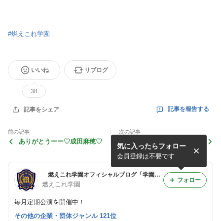
#
燃えこれ学園
いいね
リブログ
38
記事を報告する
記事をシェア
前の記事
次の記事
ありがとうーー♡成田麻穂♡
熱いね！佐々木
気に入ったらフォロー
会員登録は不要です
燃えこれ学園オフィシャルブログ「学園日誌」
フォロー
燃えこれ学園
毎月定期公演を開催中！
その他の企業・団体ジャンル 121位