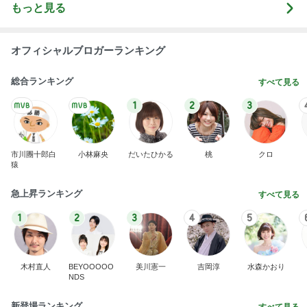
わあ喉は‥
藤田朋子オフィシャルブログ「笑顔の種と眠る犬」
2日前
Powered by Ameba
可愛くて癒される仰向けの箸置き
Amebaトピックス
1日前
記事を読む