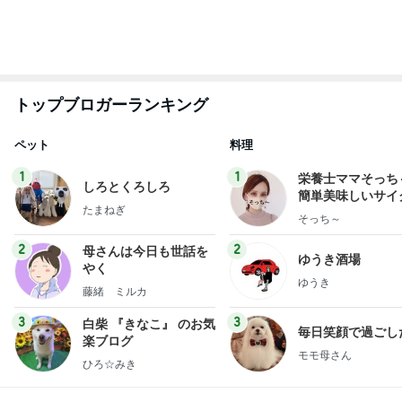
ありがとうございます
市川團十郎白猿オフィシャルB
4日前
半年間も担任不在で衝撃的なクラス
Amebaトピックス
2日前
実家で晩ご飯
だいたひかるオフィシャルブログ Powered by
23時間前
Ameba
肝心な物を買い忘れたお買い物
Amebaトピックス
2日前