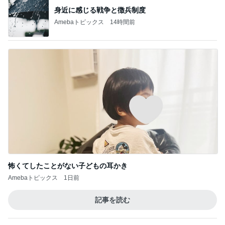
金子恵美 リピートしたい福井の味
Amebaトピックス
2日前
悲しすぎて立ち直れない。
クロオフィシャルブログPowered by Ameba
2日前
駐車場の落とし物を巡る夫の持論
Amebaトピックス
1日前