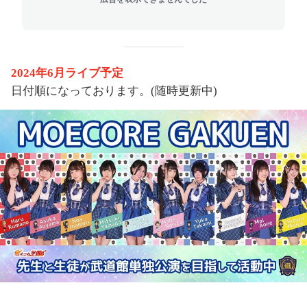
2024
年
6
月ライブ予定
日付順になっております。
(
随時更新中
)