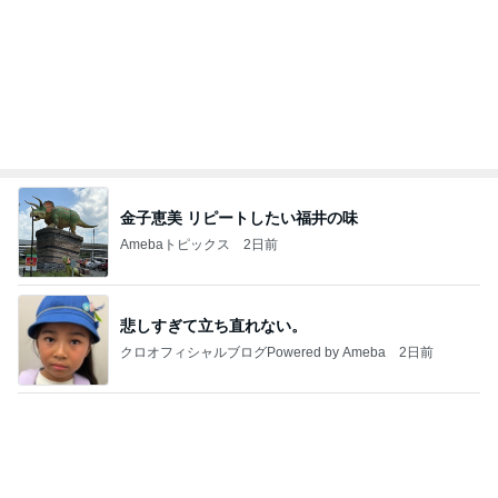
迫力に圧倒された2年ぶりの花火
Amebaトピックス
2日前
病人アピールしてきたクソ義母
田舎のクソ義母vs都会育ちの嫁
2日前
夫のごはんにぱぱっと作った一品
Amebaトピックス
20時間前
強子の楽しい（？）ママ友トラブル【年長編】第10