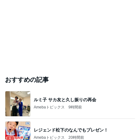
｢庶民的｣北川景子のプライベートに反響
Amebaトピックス
1日前
斎藤元彦がぶらぶら動画のアップを止めた
Bank of Dreamの公営競技はどこへ行く
8日前
ジャンルランキング
毎日のレシピ・料理・献立
18,335人参加中
1
栄養士ママそっち～の簡単美味しいサイクル献立
そっち～
2
ゆうき酒場
ゆうき