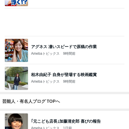
3
毎日笑顔で過ごしたい
モモ母さん
4
5
6
7
8
長田知恵（つ
riyusa日和。
Keep Smiling♪
きょうこさん
☆Pure Life☆
き）料理研究
ザッパレシピ
〜noripetit lif
のありふれた
～おいしく、
家「ご飯と可
で褒められお
e〜 おうちご
日常とばーば
楽しく、健康
愛いおやつ、
やつと時々お
はんと日々の
の食堂本日の
に。～
キッチンアイ
かず
事。
メニュー
もっと見る
テム」
トップブロガーランキング
美容
インテリア&DIY
1
1
（旧アカウント）エマ
おうちと暮らしの
ブログ【アラフォー会
ピ 〜HOME&LI
社売却セカンドライ
エマの日記
yuki (ドキ子）