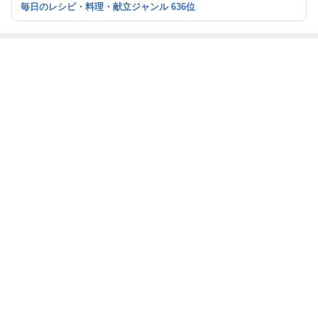
毎日のレシピ・料理・献立ジャンル 636位
ています☆ 健康検定協会を運営しています。
最近の画像つき記事
【掲載】〜夏バ
【放映】料理の
【掲載】激チェ
【掲載】脳梗
テにうなぎは正
裏技６連発 〜
ーン系激安うな
塞・心筋梗塞を
解か〜月刊 Han
かまいたちの瞬
ぎ１週間生活ガ
招く「ドロドロ
ada 2026年9月
間回答 フジテ
チンコ体験
血液」５つの原
号
レビ 〜
もっと見る
記 〜週刊大衆
因 〜サンデ
7月27日・8月3
ー毎日７月26日
日合併号〜
８月２日号〜
ABEMA
人気芸人と女優のスピード離婚に衝撃
の声