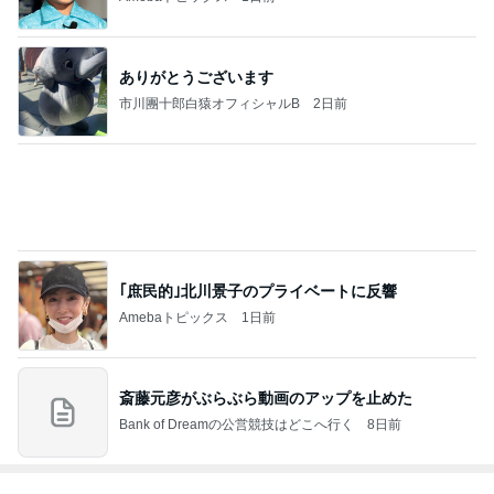
フ】
2
2
リトルミニマリストの
ほんとうに必要な
ビューティコラム The
か持たない暮らし
little minimalist's bea
ep Life Simple
あねっさ／anessa
yukiko
uty colum
ンテリアのきろく
3
3
美人になれる、たくさ
１００均・カルデ
んの魔法
好き！食いしん坊
らりん☆のブログ
hiromi
☆きらりん☆
もっと見る
オフィシャルブロガーランキング
総合ランキング
すべて見る
1
2
3
市川團十郎白
小林麻央
だいたひかる
桃
クロ
猿