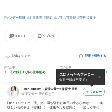
#
サンデー毎日
#
本日発売
#
茶葉
#
お茶
#
茶外茶
#
管理栄養士
コメント
リブログ
記事を報告する
記事をシェア
前の記事
次の記事
【収録】11月の仕事納め
【監修】こんな私は何を食べ
気に入ったらフォロー
ればいいですか？～TBS～
会員登録は不要です
～beautiful life～管理栄養士&保育士 望月理恵子のLuceな日々
フォロー
管理栄養士 望月理恵子
Luce（ルーチェ・光）光に満ち溢れた毎日の小さな幸せ・・・ 美
味しいものをより美味しく、健康をより健康に！ 楽しく幸せに
過ごせる日々のために♪ 企業・個人様のヘルスケアサポートを行っ