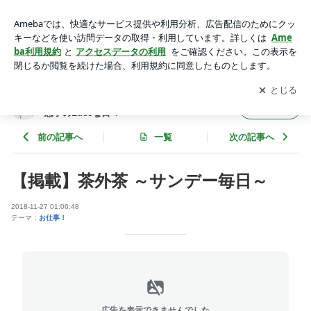
【掲載】茶外茶 ～サンデー毎日～ | ～beautiful life～管理栄養
士&保育士 望月理恵子のLuceな日々
アプリをダウンロードして
ブログの更新通知
を受け取りまし
開く
ょう。
～beautiful life～管理栄養士&保育士 望月理
フォロー
恵子のLuceな日々
前の記事へ
一覧
次の記事へ
【掲載】茶外茶 ～サンデー毎日～
2018-11-27 01:06:48
テーマ：
お仕事！
広告を表示できませんでした