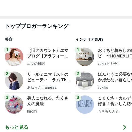
普段使いとレジャー用の日焼け止め
Amebaトピックス
20時間前
記事を読む
カフェで飲んだ濃厚で芳醇なタイティー
Amebaトピックス
1日前
力強いジャンプをまるで天上の美しさのように軽や
かに着氷その芸術性によって心奪われる魔法を織り
なす
フィギュアスケート応援（くまはともだち）
1日前