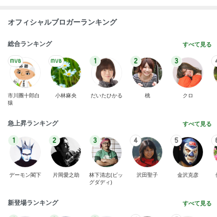
だいた 減っていた息子の体重の悩み
Amebaトピックス
1日前
夫とファミレスで晩ごはん
武東由美オフィシャルブログ「MOTOちゃんと
23時間前
のはっぴぃな毎日」Powered by Ameba
細川直美 これから向かう打ち合わせ
Amebaトピックス
1日前
同じ夢
四コマ戦士 パパ戦記
10日前