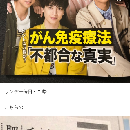
サンデー毎日📓📕📚
こちらの