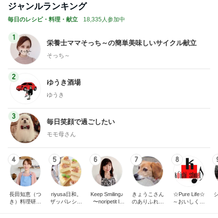
広島原爆の日 市長の言葉に動揺する総理
ブルーサファイア
1日前
早着替えでステージ裏を走る子の姿
Amebaトピックス
2日前
斎藤元彦がぶらぶら動画のアップを止めた
Bank of Dreamの公営競技はどこへ行く
8日前
1580万円で日当たり抜群の物件
Amebaトピックス
1日前
ありがとうございます
市川團十郎白猿オフィシャルB
2日前