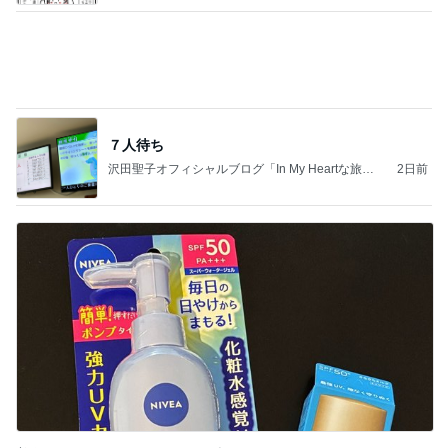
高橋英樹 ゴルフ前の焼き魚定食
Amebaトピックス
1日前
義母は観念した？
トンデモ義母ンヌからのストレスがヤバい。
2日前
書けなかった25年間の恋愛の記録
Amebaトピックス
1日前
(長期保存カレーライスセット)
たかたんのコストコ通への道
7日前