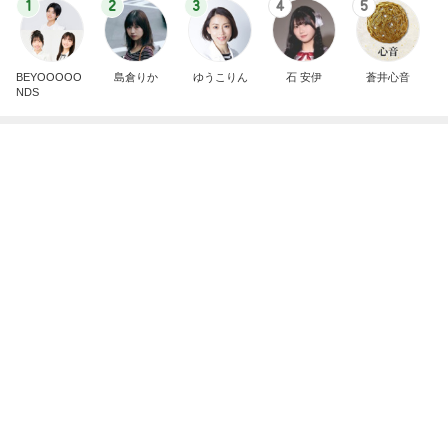
授乳に頼れない完ミママの食事
Amebaトピックス
11時間前
学生
日本人
7日前