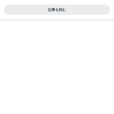
夜コストコだったのに体重が微減
Amebaトピックス
2日前
記事を読む