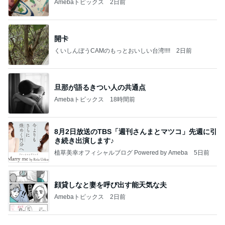
高橋直純のトラブルメーカー第1167回更新しまし
た！
高橋直純オフィシャルブログ「なおずみぶろぐ」
11日前
Powered by Ameba
沈黙を破った公式の意味深な投稿
Amebaトピックス
1日前
アンジャ児嶋さん相葉ちゃんと食事で紹介された仲
のいい後輩にコイツとは仲よく出来ないと思った
喋り場ならぬ語り場(仮)
10日前
炎上した作品の方が罪深い理由