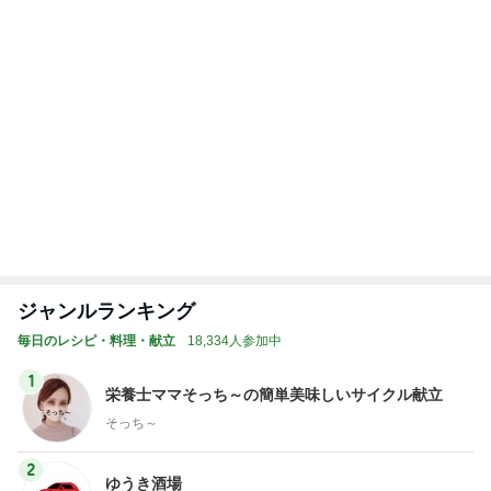
記事を読む
トップブロガーランキング
ペット
ファッション
1
1
妻です。ママです
しろとくろしろ
です。
たまねぎ
eri.
2
2
母さんは今日も世話を
40代からの大人
やく
アルを品良く着こ
ファッションブロ
藤緒 ミルカ
えりん
3
3
白柴 『きなこ』 のお気
銀の滴降る降るま
楽ブログ
に・・・
ひろ☆みき
illallan
もっと見る