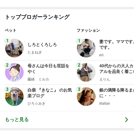
【ANAプレミアムクラス初体験】雷で50分遅延…
沖縄往復で分かった「余裕を買う」価値
華麗なるスタバマダム
2日前
最近いただいてつけているお守り
Amebaトピックス
1日前
敬三さんも言いよったのよか。そうか。それは茂美
のしてはならない禁じ手だったな。陣内が言いよる
のよ
nanasantojiroのブログ
2日前
内容を調べずに行ったホラー映画