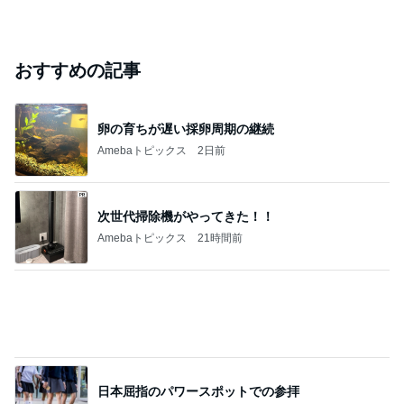
ジャンルランキング
毎日のレシピ・料理・献立
18,334人参加中
1
栄養士ママそっち～の簡単美味しいサイクル献立
そっち～
2
ゆうき酒場
ゆうき
3
毎日笑顔で過ごしたい
モモ母さん
4
5
6
7
8