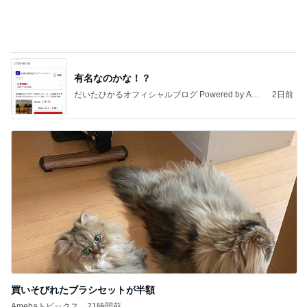
Amebaトピックス
1日前
何故トランプ大統領が日本円を支援するのかと聞か
れた時の答え
nokoarikonのブログ
2日前
娘が小さい時に重宝したフック
Amebaトピックス
12時間前
話題のスイカ丸ごとアイス♡
さとみるくのロサンゼルス⇔ハワイ夢日記
7日前