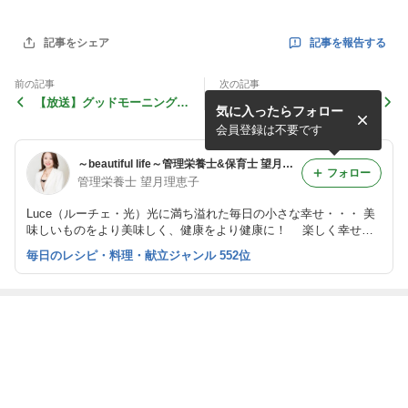
記事を報告する
記事をシェア
前の記事
次の記事
【放送】グッドモーニング！
信州 遠足
気に入ったらフォロー
大人の粉ミルクの巻
会員登録は不要です
～beautiful life～管理栄養士&保育士 望月理恵子のLuceな日々
フォロー
管理栄養士 望月理恵子
Luce（ルーチェ・光）光に満ち溢れた毎日の小さな幸せ・・・ 美
味しいものをより美味しく、健康をより健康に！ 楽しく幸せに
過ごせる日々のために♪ 企業・個人様のヘルスケアサポートを行っ
毎日のレシピ・料理・献立ジャンル 552位
ています☆ 健康検定協会を運営しています。
最近の画像つき記事