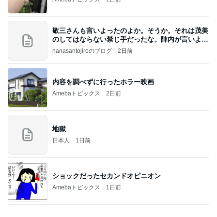
価値観の違いによる「失敗」に対して感情的に反省
しない 私だけの宗教仮称略称偶然と暗合教教義候
補
ムカシオナガザルのwesternblack brain stool2024
4日前
年（令和6）11月25日以来減酒断煙再開ムカシオナ
ガザル
モト冬樹 不思議な家族の誕生日事情
Amebaトピックス
1日前
8月6日「めざましテレビ」林佑香さん着用のウィル
セレクションの小花刺繍タックスリーブカーディガ
ン
れなのブログ
13時間前
朝マックとピザを完食しカロリー爆発
Amebaトピックス
10時間前