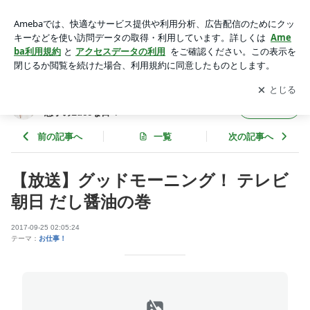
【放送】グッドモーニング！ テレビ朝日 だし醤油の巻 | ～bea
utiful life～管理栄養士&保育士 望月理恵子のLuceな日々
アプリをダウンロードして
ブログの更新通知
を受け取りまし
開く
ょう。
～beautiful life～管理栄養士&保育士 望月理
フォロー
恵子のLuceな日々
前の記事へ
一覧
次の記事へ
【放送】グッドモーニング！ テレビ
朝日 だし醤油の巻
2017-09-25 02:05:24
テーマ：
お仕事！