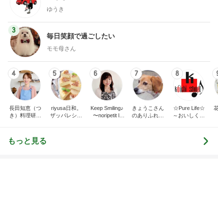
オフィシャルブロガーランキング
総合ランキング
すべて見る
1
2
3
市川團十郎白
小林麻央
だいたひかる
桃
クロ
猿
急上昇ランキング
すべて見る
1
2
3
4
5
AKB48
たんぽぽ川村
北村総一朗
北別府学
OCHA NORM
エミコ
A
新登場ランキング
すべて見る