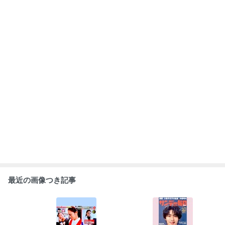
【掲載】〜夏バ
【放映】料理の
【掲載】激チェ
【掲載】脳梗
テにうなぎは正
裏技６連発 〜
ーン系激安うな
塞・心筋梗塞を
解か〜月刊 Han
かまいたちの瞬
ぎ１週間生活ガ
招く「ドロドロ
ada 2026年9月
間回答 フジテ
チンコ体験
血液」５つの原
号
レビ 〜
もっと見る
記 〜週刊大衆
因 〜サンデ
7月27日・8月3
ー毎日７月26日
日合併号〜
８月２日号〜
ABEMA
高嶋政宏さんと政伸さんの母で俳優の
寿美花代さん 死去