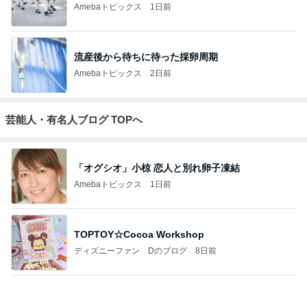
長田知恵（つ
riyusa日和。
Keep Smiling♪
きょうこさん
☆Pure Life☆
き）料理研究
ザッパレシピ
〜noripetit lif
のありふれた
～おいしく、
家「ご飯と可
で褒められお
e〜 おうちご
日常とばーば
楽しく、健康
愛いおやつ、
やつと時々お
はんと日々の
の食堂本日の
に。～
キッチンアイ
かず
事。
メニュー
もっと見る
テム」
安心して進めと言われたおみくじ
Amebaトピックス
1日前
マクドの夏福袋キャンセル分解放
Amebaトピックス
1日前
桃 結婚7年目でも残る恥じらい
Amebaトピックス
1日前
神がかってる掃除機