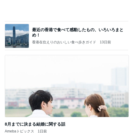
相続税を、払えないで、売りに出されて不動産は、
外国のお金持ちに買われているそうです。やばいで
すよ
ht9299yzf祈りのブログ
5日前
あの人と言い争いになりかけた朝
Amebaトピックス
2日前
ポッキー以来の・・・初ビーナス♪
ＳＲ♡ＬＯＶＥＲの・・・キックでＧＯ♪
11日前