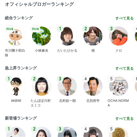
Amebaトピックス
2日前
地獄
日本人
1日前
ショックだったセカンドオピニオン
Amebaトピックス
1日前
最近の香港で食べて感動したもの、いろいろまと
め！
香港在住えりのおいしい食べ歩きガイド
13日前