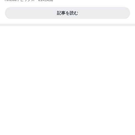
黒が良くグレーも購入したワンピ
Amebaトピックス
18時間前
記事を読む