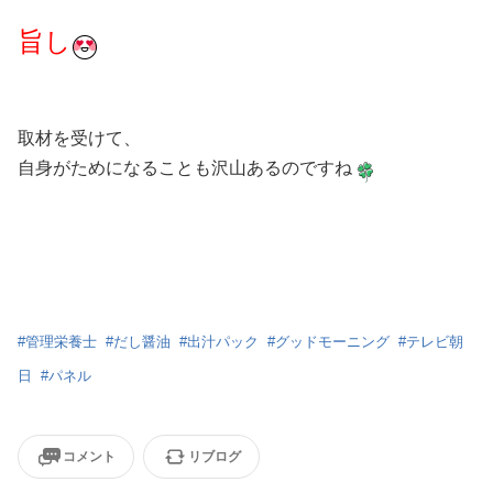
旨し
取材を受けて、
自身がためになることも沢山あるのですね
#
管理栄養士
#
だし醤油
#
出汁パック
#
グッドモーニング
#
テレビ朝
日
#
パネル
コメント
リブログ