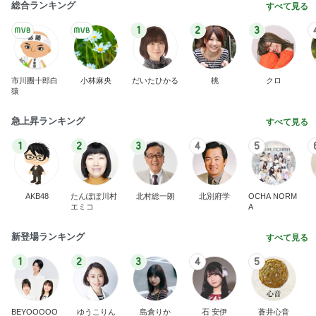
総合ランキング
すべて見る
1
2
3
市川團十郎白
小林麻央
だいたひかる
桃
クロ
猿
急上昇ランキング
すべて見る
1
2
3
4
5
AKB48
たんぽぽ川村
北村総一朗
北別府学
OCHA NORM
エミコ
A
新登場ランキング
すべて見る
1
2
3
4
5
BEYOOOOO
ゆうこりん
島倉りか
石 安伊
蒼井心音