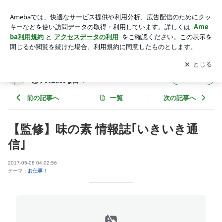
【監修】味の素 情報誌｢いきいき通信｣ | ～beautiful life～管理
栄養士&保育士 望月理恵子のLuceな日々
アプリをダウンロードして
ブログの更新通知
を受け取りまし
開く
ょう。
～beautiful life～管理栄養士&保育士 望月理
フォロー
恵子のLuceな日々
前の記事へ
一覧
次の記事へ
【監修】味の素 情報誌｢いきいき通
信｣
2017-05-08 04:02:56
テーマ：
お仕事！