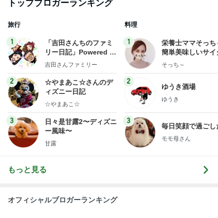
トップブロガーランキング
旅行
料理
1
1
「吉田さんちのファミ
栄養士ママそっち
リー日記」Powered b
簡単美味しいサイ
y Ameba 吉田さんファ
献立
吉田さんファミリー
そっち～
ミリーオフィシャルブ
ログ
2
2
☆やまあこ☆さんのデ
ゆうき酒場
ィズニー日記
ゆうき
☆やまあこ☆
3
3
日々是甘露2〜ディズニ
毎日笑顔で過ごし
ー風味〜
モモ母さん
甘露
もっと見る
オフィシャルブロガーランキング