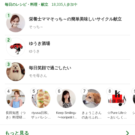
毎日のレシピ・料理・献立
18,335人参加中
1
栄養士ママそっち～の簡単美味しいサイクル献立
そっち～
2
ゆうき酒場
ゆうき
3
毎日笑顔で過ごしたい
モモ母さん
4
5
6
7
8
長田知恵（つ
riyusa日和。
Keep Smiling♪
きょうこさん
☆Pure Life☆
き）料理研究
ザッパレシピ
〜noripetit lif
のありふれた
～おいしく、
家「ご飯と可
で褒められお
e〜 おうちご
日常とばーば
楽しく、健康
愛いおやつ、
やつと時々お
はんと日々の
の食堂本日の
に。～
キッチンアイ
かず
事。
メニュー
もっと見る