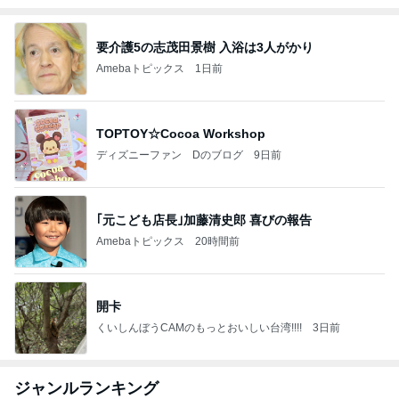
要介護5の志茂田景樹 入浴は3人がかり
Amebaトピックス
1日前
TOPTOY☆Cocoa Workshop
ディズニーファン Dのブログ
9日前
｢元こども店長｣加藤清史郎 喜びの報告
Amebaトピックス
20時間前
開卡
くいしんぼうCAMのもっとおいしい台湾!!!!
3日前
ジャンルランキング