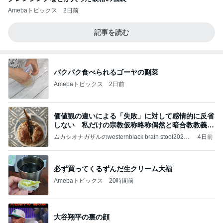
Amebaトピックス
2日前
記事を読む
パクパク食べられるゴーヤの副菜
Amebaトピックス
2日前
価値観の違いによる「失敗」に対して感情的に反省
しない 私だけの宗教仮称略称偶然と暗合教教義候
補
ムカシオナガザルのwesternblack brain stool2024
4日前
年（令和6）11月25日以来減酒断煙再開ムカシオナ
ガザル
必ず買ってくるずんだ生クリーム大福
Amebaトピックス
20時間前
大谷翔平の裏の顔