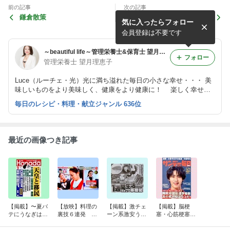
前の記事
次の記事
鎌倉散策
【報告】フードフェス 必勝
気に入ったらフォロー
法！ 〜めざましテレビ こ
こ調〜
会員登録は不要です
～beautiful life～管理栄養士&保育士 望月理恵子のLuceな日々
フォロー
管理栄養士 望月理恵子
Luce（ルーチェ・光）光に満ち溢れた毎日の小さな幸せ・・・ 美
味しいものをより美味しく、健康をより健康に！ 楽しく幸せに
過ごせる日々のために♪ 企業・個人様のヘルスケアサポートを行っ
毎日のレシピ・料理・献立ジャンル 636位
ています☆ 健康検定協会を運営しています。
最近の画像つき記事
【掲載】〜夏バ
【放映】料理の
【掲載】激チェ
【掲載】脳梗
テにうなぎは正
裏技６連発 〜
ーン系激安うな
塞・心筋梗塞を
解か〜月刊 Han
かまいたちの瞬
ぎ１週間生活ガ
招く「ドロドロ
ada 2026年9月
間回答 フジテ
チンコ体験
血液」５つの原