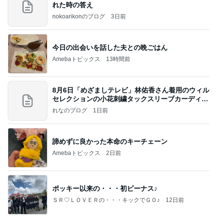
れた時の答え
nokoarikonのブログ
3日前
今日の出会いを話した夫との晩ごはん
Amebaトピックス
13時間前
8月6日「めざましテレビ」林佑香さん着用のウィル
セレクションの小花刺繍タックスリーブカーディガ
ン
れなのブログ
1日前
諦めずに良かった本命のキーチェーン
Amebaトピックス
2日前
ポッキー以来の・・・初ビーナス♪
ＳＲ♡ＬＯＶＥＲの・・・キックでＧＯ♪
12日前