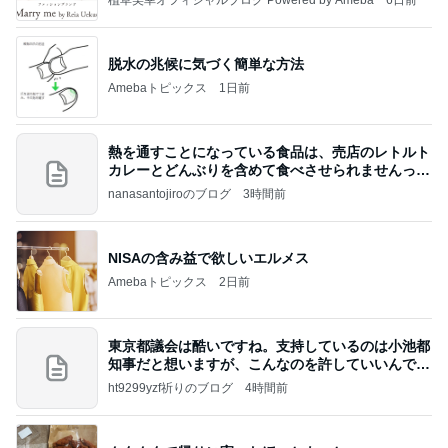
植草美幸オフィシャルブログ Powered by Ameba
6日前
脱水の兆候に気づく簡単な方法
Amebaトピックス
1日前
熱を通すことになっている食品は、売店のレトルト
カレーとどんぶりを含めて食べさせられませんっ
て、男
nanasantojiroのブログ
3時間前
NISAの含み益で欲しいエルメス
Amebaトピックス
2日前
東京都議会は酷いですね。支持しているのは小池都
知事だと想いますが、こんなのを許していいんです
か？
ht9299yzf祈りのブログ
4時間前