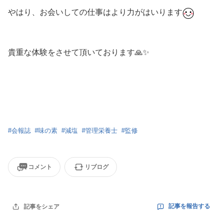
やはり、お会いしての仕事はより力がはいります
貴重な体験をさせて頂いております🙏✨
#
会報誌
#
味の素
#
減塩
#
管理栄養士
#
監修
コメント
リブログ
記事を報告する
記事をシェア