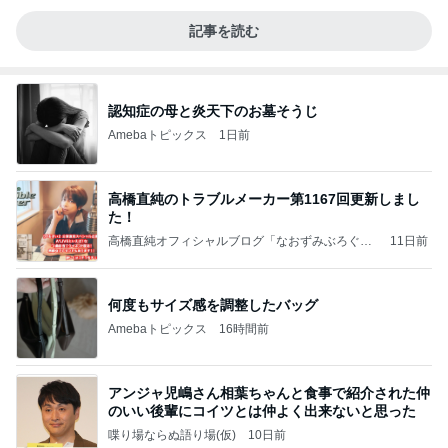
記事を読む
認知症の母と炎天下のお墓そうじ
Amebaトピックス
1日前
高橋直純のトラブルメーカー第1167回更新しまし
た！
高橋直純オフィシャルブログ「なおずみぶろぐ」
11日前
Powered by Ameba
何度もサイズ感を調整したバッグ
Amebaトピックス
16時間前
アンジャ児嶋さん相葉ちゃんと食事で紹介された仲
のいい後輩にコイツとは仲よく出来ないと思った
喋り場ならぬ語り場(仮)
10日前