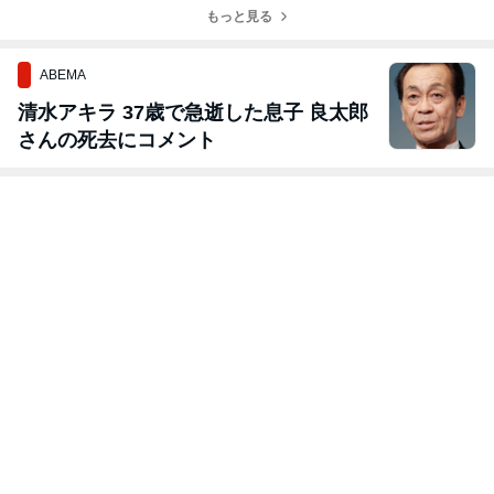
号
レビ 〜
もっと見る
記 〜週刊大衆
因 〜サンデ
7月27日・8月3
ー毎日７月26日
日合併号〜
８月２日号〜
ABEMA
清水アキラ 37歳で急逝した息子 良太郎
さんの死去にコメント