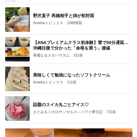
野沢直子 再婚相手と姉が初対面
Amebaトピックス
10時間前
【ANAプレミアムクラス初体験】雷で50分遅延…
沖縄往復で分かった「余裕を買う」価値
華麗なるスタバマダム
3日前
美味しくて勉強になったソフトクリーム
Amebaトピックス
1日前
話題のスイカ丸ごとアイス♡
さとみるくのロサンゼルス⇔ハワイ夢日記
7日前