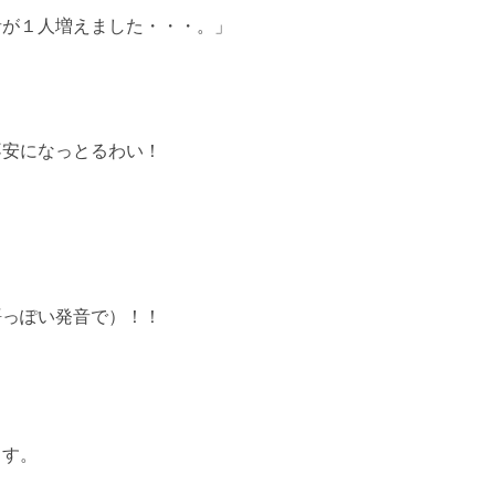
者が１人増えました・
・・。」
不安になっとるわい！
語っぽい発音で）！！
ます。