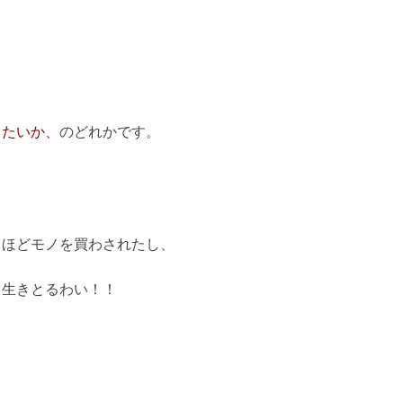
したいか、
のどれかで
す。
！
るほどモノを買わされたし、
ま生きとるわい！！