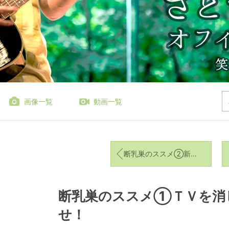
画像一覧
動画一覧
断乳巣のススメ②新聞を読むのを辞める
断乳巣のススメ①ＴＶを消
せ！