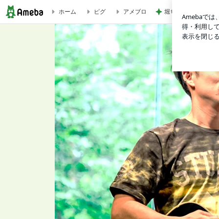
堀ちえみ 寝過ごし
ホーム
ピグ
アメブロ
断乳巣のススメ①ＴＶを消して自由意思を取り戻せ！ | さとうみ