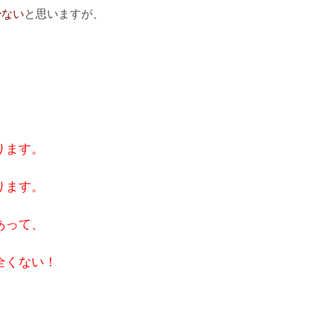
少ない
と思いますが、
ります。
ります。
あって、
全くない！