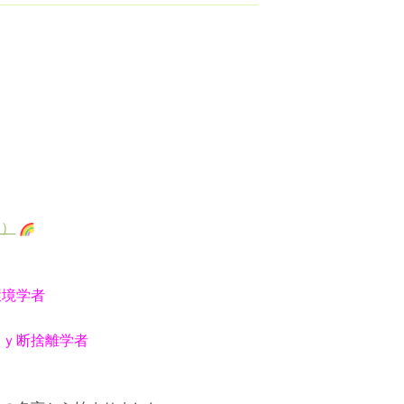
コ）
環境学者
Ｂｙ断捨離学者