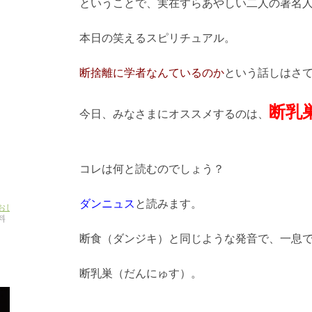
ということで、
実在すらあやしい二人の著名
本日の笑えるスピリチュアル。
断捨離に学者なんているのか
という話しはさ
断乳
今日、みなさまにオススメするのは、
コレは何と読むのでしょう？
ダンニュス
と読みます。
おし
料
断食（ダンジキ）と同じような発音で、一息
断乳巣（だんにゅす）。