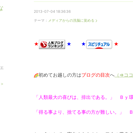
な
2013-07-04 18:36:36
テーマ：
メディアからの洗脳に覚める
★
★ ★
★
、エ
初めてお越しの方は
ブログの目次
へ
（⇒コ
 ＞
「人類最大の喜びは、排出である。」 Ｂｙ
「得る事より、捨てる事の方が難しい。」 