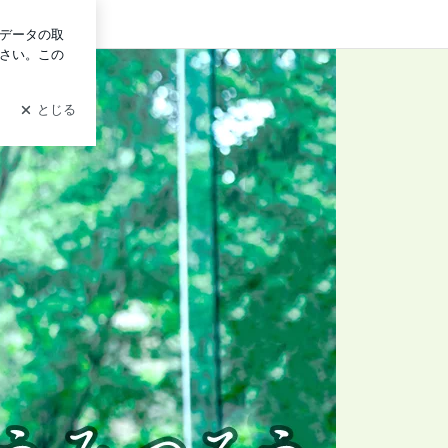
ン
by Ameba