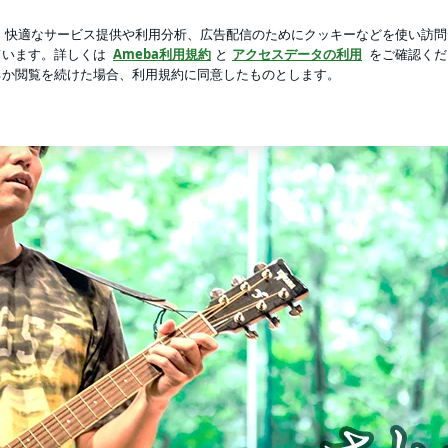
急いで家事
芸能人ブログ
人気ブログ
新規登録
ログイ
つろうオフィシャルブログ「笑えるスピリチュアル」Powered 