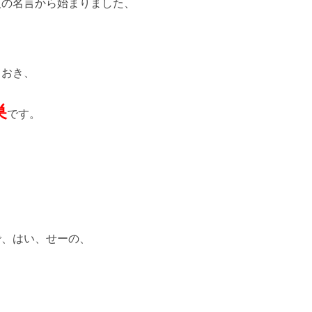
人の名言から始まりました、
ておき、
巣
です。
で、はい、せーの、