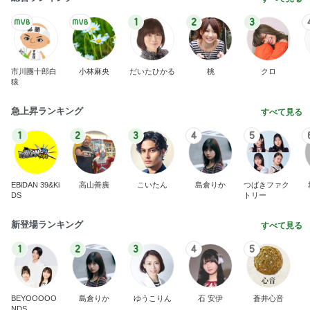
1
2
3
市川團十郎白
小林麻央
だいたひかる
桃
クロ
猿
急上昇ランキング
すべて見る
1
2
3
4
5
EBiDAN 39&Ki
高山善廣
こいたん
島倉りか
つばきファク
DS
トリー
新登場ランキング
すべて見る
1
2
3
4
5
BEYOOOOO
島倉りか
ゆうこりん
石 安伊
蒼井心音
NDS