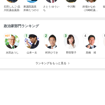
石田しんご-品
衆議院議員
さとう ゆうい
中川剛
的場かなめ
川区議会議員-
井林たつのり
ち
（川崎町議会
議員）
政治家部門ランキング
1
2
3
4
永田あつし
山本一太
村井ひでき
野田聖子
高橋 靖
ランキングをもっと見る