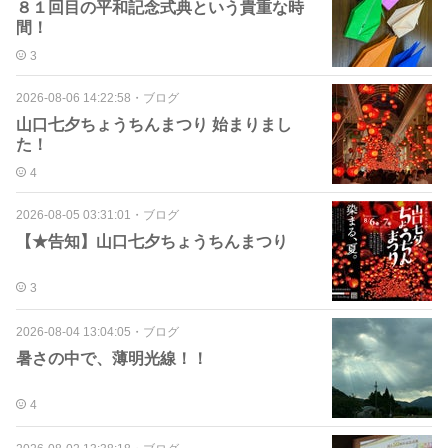
８１回目の平和記念式典という貴重な時
間！
3
2026-08-06 14:22:58
・
ブログ
山口七夕ちょうちんまつり 始まりまし
た！
4
2026-08-05 03:31:01
・
ブログ
【★告知】山口七夕ちょうちんまつり
3
2026-08-04 13:04:05
・
ブログ
暑さの中で、薄明光線！！
4