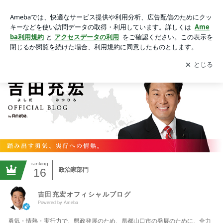
吉田充宏オフィシャルブログ Powered by Ameba
アプリをダウンロードして
ブログの更新通知
を受け取りまし
開く
ょう。
ranking
16
政治家部門
吉田充宏オフィシャルブログ
Powered by Ameba
勇気・情熱・実行力で、県政発展のため、県都山口市の発展のために、全力