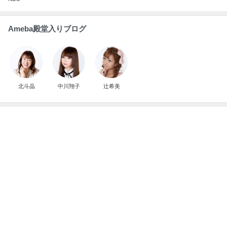
Ameba殿堂入りブログ
北斗晶
中川翔子
辻希美