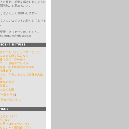
人に勇気・感動を届けられるように
間的魅力を高めること。
うぞよろしくお願いします☆
くさんのコメントお待ちしておりま
。
要望・メッセージはこちらへ↓
ina-mina-m@infoseek.jp
今までありがとうございました♪
１２０％輝く私になる！
藤（フジ）ワールド
ゴールド級のブレイン
稲盛 和夫氏講演会＠福岡
地球旅行
キム・キヨサキさんの投資＆人生
論
仕事の思想
失敗力
人生の地図
[
一覧を見る
]
[
画像一覧を見る
]
はじめに ( 0 )
美 ( 6 )
自己プロデュース ( 9 )
セミナー・講演会 ( 13 )