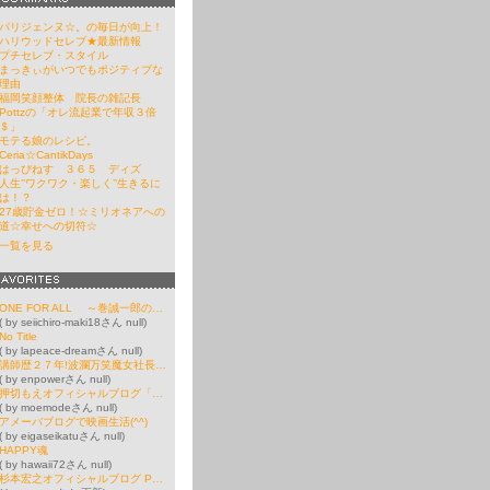
パリジェンヌ☆。の毎日が向上！
ハリウッドセレブ★最新情報
プチセレブ・スタイル
まっきぃがいつでもポジティブな
理由
福岡笑顔整体 院長の雑記長
Pottzの「オレ流起業で年収３倍
＄」
モテる娘のレシピ。
Ceria☆CantikDays
はっぴねす ３６５ ディズ
人生’’ワクワク・楽しく’’生きるに
は！？
27歳貯金ゼロ！☆ミリオネアへの
道☆幸せへの切符☆
一覧を見る
ONE FOR ALL ～巻誠一郎のブログ～
( by seiichiro-maki18さん null)
No Title
( by lapeace-dreamさん null)
講師歴２７年!波瀾万笑魔女社長の人財育成コンサルティング
( by enpowerさん null)
押切もえオフィシャルブログ「moe mode」Powered by Ameba
( by moemodeさん null)
アメーバブログで映画生活(^^)
( by eigaseikatuさん null)
HAPPY魂
( by hawaii72さん null)
杉本宏之オフィシャルブログ Powered by Ameba