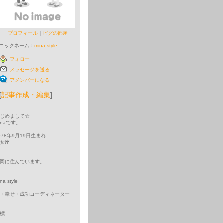
プロフィール
｜
ピグの部屋
ニックネーム：
mina-style
フォロー
メッセージを送る
アメンバーになる
[
記事作成・編集
]
じめまして☆
inaです。
978年9月19日生まれ
乙女座
岡に住んでいます。
na style
・幸せ・成功コーディネーター
目標