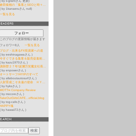
( by s-grantさん 更新)
倉田俊相の「集客とSEOと時々AI」
( by 1kanaeruさん null)
一覧を見る
フォロー
このブログの更新情報が届きます
フォロワー8人
一覧を見る
ブログ・出来るFX投資家への道
( by eeshinagawaさん )
今すぐできる集客＆販売促進術 売れるしくみ
( by kazu1970さん )
講師歴２７年!波瀾万笑魔女社長の人財育成コンサルティング
( by enpowerさん )
オートサーフ/HYIPのすべて
( by allaboutautosurfさん )
人財育成こそ永遠の使命 ＨＹＫＳ Ｂｌｏｇ
( by hyksさん )
MOTT∞ Company Review
( by mocoreさん )
TakeOutGirlsCAFE...official,blog
( by tog-cafeさん )
HAPPY魂
( by hawaii72さん )