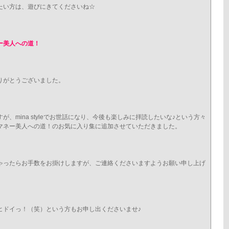
たい方は、遊びにきてくださいね☆
ー美人への道！
りがとうございました。
、mina styleでお世話になり、今後も楽しみに拝読したいな♪という方々
マネー美人への道！のお気に入り集に追加させていただきました。
ゃったらお手数をお掛けしますが、ご連絡くださいますようお願い申し上げ
ヒドイっ！（笑）という方もお申し出くださいませ♪