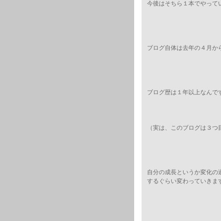
今後はそちら１本でやって
ブログ自体は去年の４月か
ブログ歴は１年以上なんで
（実は、このブログは３つ
自分の成長というか変化の
するぐらい変わっていきま