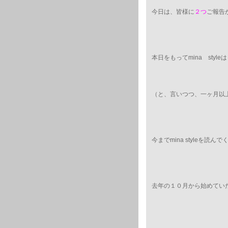
今日は、皆様に
２
つ
ご報告
本日をもってmina sty
（と、言いつつ、一ヶ月以
今までmina styleを
去年の１０月から始めてい