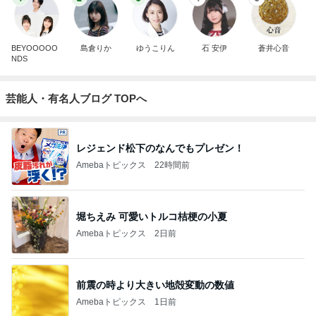
BEYOOOOO
島倉りか
ゆうこりん
石 安伊
蒼井心音
NDS
芸能人・有名人ブログ TOPへ
レジェンド松下のなんでもプレゼン！
Amebaトピックス
22時間前
堀ちえみ 可愛いトルコ桔梗の小夏
Amebaトピックス
2日前
前震の時より大きい地殻変動の数値
Amebaトピックス
1日前