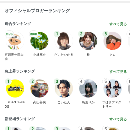
オフィシャルブロガーランキング
総合ランキング
すべて見る
1
2
3
市川團十郎白
小林麻央
だいたひかる
桃
クロ
猿
急上昇ランキング
すべて見る
1
2
3
4
5
EBiDAN 39&Ki
高山善廣
こいたん
島倉りか
つばきファク
DS
トリー
新登場ランキング
すべて見る
1
2
3
4
5