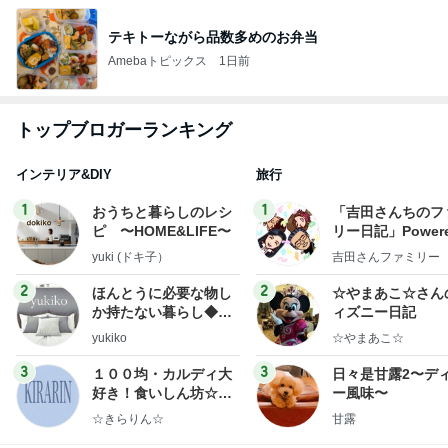
テキトーながら品数多めのお弁当
Amebaトピックス
1日前
トップブロガーランキング
インテリア&DIY
旅行
1
1
おうちと暮らしのレシ
「吉田さんちのフ
ピ 〜HOME&LIFE〜
リー日記」Powere
y Ameba 吉田さ
yuki (ドキ子）
吉田さんファミリー
ミリーオフィシャ
ログ
2
2
ほんとうに必要な物し
☆やまあこ☆さん
か持たない暮らし◆Ke
ィズニー日記
ep Life Simple◆〜イ
yukiko
☆やまあこ☆
ンテリアのきろく〜
3
3
１００均・カルディ大
日々是甘露2〜デ
好き！食いしん坊☆き
ー風味〜
らりん☆のブログ
☆きらりん☆
甘露