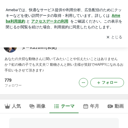
◆虹の橋のお手紙セッション感想｜動物さんとあなたの心をつ
なぐアニマルコミュニケーターKazumi(和美)
アプリをダウンロードして
ブログの更新通知
を受け取りまし
開く
ょう。
動物さんとあなたの心をつなぐアニマルコミュニケー
ターKazumi(和美)
あなたの大切な動物さんに聞いてみたいことや伝えたいことはありません
か？虹の橋の子でも大丈夫♡ 動物さんと飼い主様が笑顔でHAPPYになれるお
手伝いをさせて頂きます♪
779
フォロー
フォロワー
人気
画像
テーマ
年月
動画