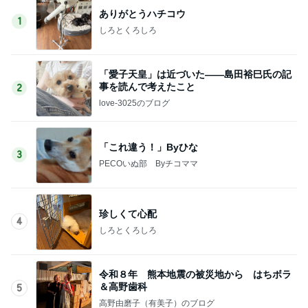
ありがとうハチコウ
1
しろとくろしろ
「愛子天皇」は近づいた――島田裕巳氏の記
事を読んで考えたこと
2
love-3025のブログ
「これ違う！」Byひな
3
PECOいぬ部 Byチコママ
珍しくて心配
4
しろとくろしろ
令和８年 熊本地震の被災地から はちボラ
＆高野歯科
5
高野由磨子（有美子）のブログ