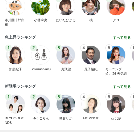
芸能人・有名人ブログ TOPへ
次世代掃除機がやってきた！！
Amebaトピックス
4時間前
食べたかった広島のソウルフード
Amebaトピックス
1日前
夫から知らされた義実家の帰省費用
Amebaトピックス
2日前