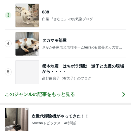
全日程が終了したことへの感謝
Amebaトピックス
1日前
記事を読む
堀ちえみの夫 息子も絶賛の絶品辣油
Amebaトピックス
1日前