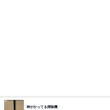
熊田 23年お世話になるヘアケア
Amebaトピックス
1日前
もう次は注文しないと思ったドリンク
Amebaトピックス
2日前
記事を読む