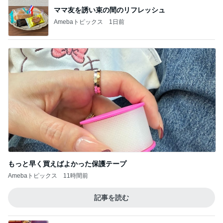
888
3
白柴 『きなこ』 のお気楽ブログ
タカマモ部屋
4
さかがみ家老犬老猫ホームterra-pa 寮長タカの奮闘
日記
熊本地震 はちボラ活動 迷子と支援の現場
から・・・・
5
高野由磨子（有美子）のブログ
このジャンルの記事をもっと見る
次世代掃除機がやってきた！！
Amebaトピックス
4時間前