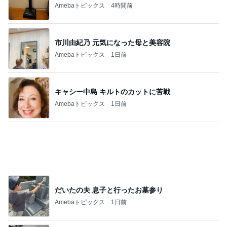
必ず一個ない靴下とこの子の仕業
Amebaトピックス
1日前
アレク 2年使って壊れない掃除機
Amebaトピックス
13時間前
購入を保留にした自分へのご褒美
Amebaトピックス
2日前
娘の就学について主治医から得た見解
Amebaトピックス
1日前