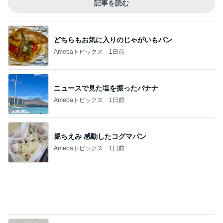
コメダのミニなのにでかいかき氷
Amebaトピックス
2日前
ジャンル人気記事ランキング
犬との生活
日本はごまかしの国になったの？－－国のト
ップにいる方たちから見える違和感
1
love-3025のブログ
末広がり詣御朱印 & 北杜市明野サンフラワー
フェス
2
続★いち姫二太郎いちかーちゃん（旧 犬3匹と女一
人で住む家を建てる！！）