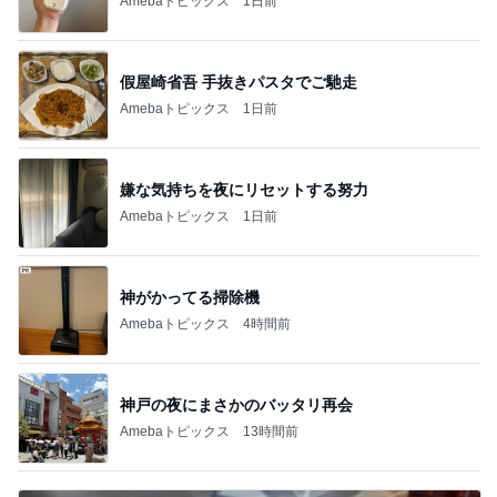
市川團十郎白
小林麻央
だいたひかる
桃
クロ
猿
急上昇ランキング
すべて見る
1
2
3
4
5
加藤紀子
Sakurashimeji
真飛聖
尼子勝紀
モーニング
娘。'26 天気組
新登場ランキング
すべて見る
1
2
3
4
5
BEYOOOOO
ゆうこりん
島倉りか
MOMIママ
石 安伊
NDS