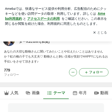
◆オラクルカード感想｜動物さんとあなたの心をつなぐアニマ
ルコミュニケーターKazumi(和美)
アプリをダウンロードして
ブログの更新通知
を受け取りまし
開く
ょう。
動物さんとあなたの心をつなぐアニマルコミュニケー
ターKazumi(和美)
あなたの大切な動物さんに聞いてみたいことや伝えたいことはありません
か？虹の橋の子でも大丈夫♡ 動物さんと飼い主様が笑顔でHAPPYになれるお
手伝いをさせて頂きます♪
779
フォロー
フォロワー
人気
画像
テーマ
年月
動画