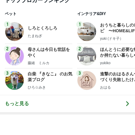
假屋崎省吾 手抜きパスタでご馳走
Amebaトピックス
1日前
嫌な気持ちを夜にリセットする努力
Amebaトピックス
1日前
神がかってる掃除機
Amebaトピックス
4時間前
神戸の夜にまさかのバッタリ再会
Amebaトピックス
13時間前