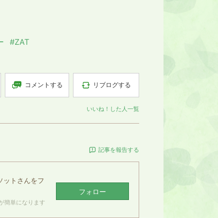
ー
#ZAT
コメントする
リブログする
いいね！した人一覧
記事を報告する
ソット
さんをフ
フォロー
が簡単になります