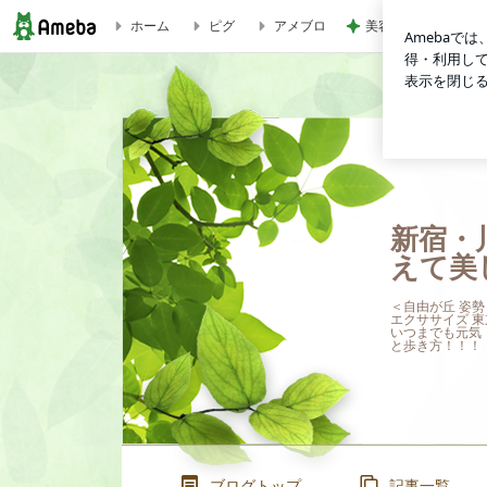
美容院で取り寄せて
ホーム
ピグ
アメブロ
ZATアドバイザーセミナー | 新宿・川崎ウォーキング 姿勢
新宿・
えて美
＜自由が丘 姿勢
エクササイズ 
いつまでも元気
と歩き方！！！
ブログトップ
記事一覧