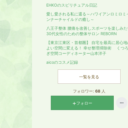
EHKOのスピリチュアル日記
愛し愛される私に還る～ハワイアンロミロミ
ンナーチャイルドの癒し～
八王子整体 腰痛を改善しスポーツを楽しみた
30代女性のための整体サロン REBORN
【東京江東区・首都圏】 自宅を最高に居心地
よい空間に変える！ 幸せ整理掃除術 くつ
ぎ空間コーディネーター山本洋子
aicoのコスメ記録
一覧を見る
フォロワー:
68
人
フォロー