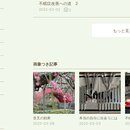
不眠症改善への道 2
2023-03-02
2
もっと見
5
画像つき記事
2
9
音叉の効果
本当の自分に出会うには
不
2023-03-08
2023-03-03
20