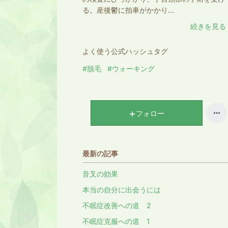
る。産後鬱に拍車がかかり...
続きを見る
よく使う公式ハッシュタグ
#脱毛
#ウォーキング
フォロー
最新の記事
音叉の効果
本当の自分に出会うには
不眠症改善への道 2
不眠症克服への道 1