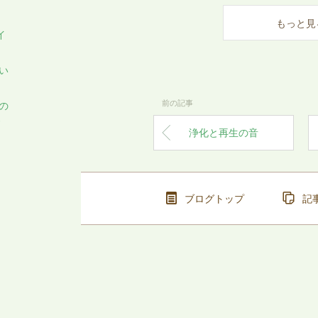
もっと見
イ
い
前の記事
の
ろ
浄化と再生の音
ブログトップ
記