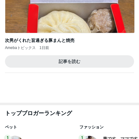
次男がくれた旨過ぎる豚まんと焼売
Amebaトピックス
1日前
記事を読む
トップブロガーランキング
ペット
ファッション
1
1
妻です。ママです
しろとくろしろ
です。
たまねぎ
eri.
2
2
母さんは今日も世話を
40代からの大人