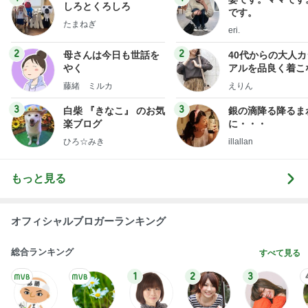
やく
アルを品良く着こ
ファッションブロ
藤緒 ミルカ
えりん
3
3
白柴 『きなこ』 のお気
銀の滴降る降るま
楽ブログ
に・・・
ひろ☆みき
illallan
もっと見る
オフィシャルブロガーランキング
総合ランキング
すべて見る
1
2
3
市川團十郎白
小林麻央
だいたひかる
桃
クロ
猿
急上昇ランキング
すべて見る