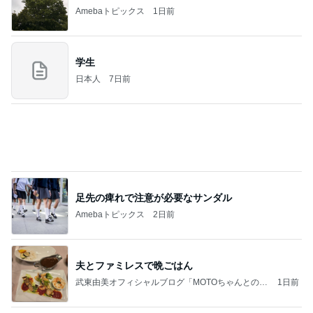
同じ夢
四コマ戦士 パパ戦記
10日前
60代のひとり暮らしで抜けた肩の力
Amebaトピックス
2日前
2026/08/07(K) 3本
何でかな？何でだろ？
7時間前