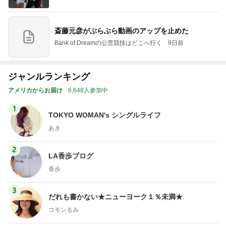
斎藤元彦がぶらぶら動画のアップを止めた
Bank of Dreamの公営競技はどこへ行く
9日前
ジャンルランキング
アメリカからお届け
6,648人参加中
1
TOKYO WOMAN's シングルライフ
あき
2
LA香歩ブログ
香歩
3
だれも書かない★ニューヨーク１％未満★
コモンるみ