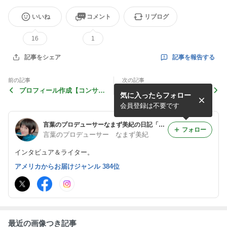
いいね
コメント
リブログ
16
1
記事を報告する
記事をシェア
前の記事
次の記事
プロフィール作成【コンサル
かさこ塾フェスタ東京・出展
気に入ったらフォロー
タント・カウンセラー・社会
者紹介㉔ 鯰美紀（なまずみ
保険労務士 高瀬真理子さ
き）
会員登録は不要です
ん】
言葉のプロデューサーなまず美紀の日記「先生あのね」
フォロー
言葉のプロデューサー なまず美紀
インタビュア＆ライター。
アメリカからお届けジャンル 384位
最近の画像つき記事