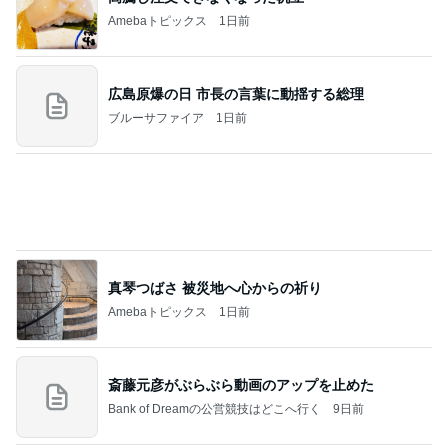
７人待ち
沢田聖子オフィシャルブログ「In My Heartな旅日
2日前
記」by Ameba
何度もサイズ感を調整したバッグ
Amebaトピックス
1日前
ありがとうございます
市川團十郎白猿オフィシャルB
2日前