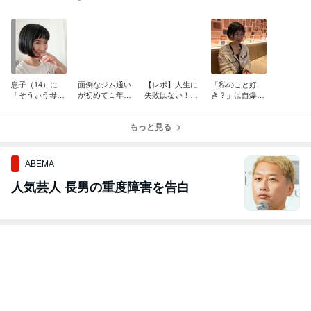
息子（14）に
面倒なジム通い
【レポ】人生に
「私のこと好
「そういう母親
が初めて１年続
失敗はない！勝
き？」は自爆系
でよかった」と
いた理由
間和代さん×木
だと中学生に教
言われた話
下紫乃さんトー
えられた話
もっと見る
クショー
ABEMA
人気芸人 長男の重度障害を告白