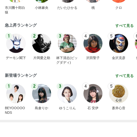
1
2
3
4
5
デーモン閣下
片岡愛之助
林下清志(ビッ
沢田聖子
金沢克彦
グダディ)
新登場ランキング
すべて見る
1
2
3
4
5
BEYOOOOO
島倉りか
ゆうこりん
石 安伊
蒼井心音
NDS
高騰し注文できなくなった帆立
Amebaトピックス
1日前
広島原爆の日 市長の言葉に動揺する総理