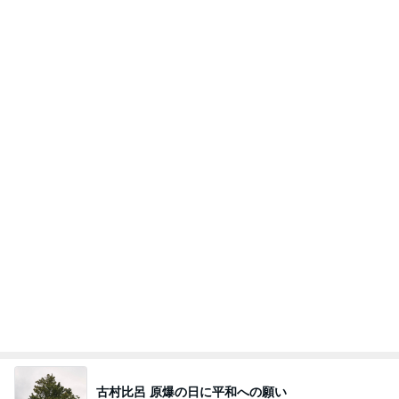
日本人
7日前
足先の痺れで注意が必要なサンダル
Amebaトピックス
2日前
夫とファミレスで晩ごはん
武東由美オフィシャルブログ「MOTOちゃんとのは
1日前
っぴぃな毎日」Powered by Ameba
撫でられ要員が増え神妙な顔の猫
Amebaトピックス
2日前