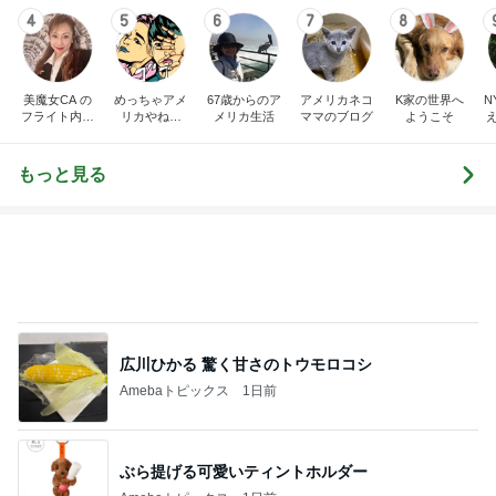
4
5
6
7
8
美魔女CA の
めっちゃアメ
67歳からのア
アメリカネコ
K家の世界へ
N
フライト内緒
リカやねん
メリカ生活
ママのブログ
ようこそ
話
『トラブルwit
hわんこ』
もっと見る
広川ひかる 驚く甘さのトウモロコシ
Amebaトピックス
1日前
ぶら提げる可愛いティントホルダー
Amebaトピックス
1日前
最高気温38℃の中頑張ること