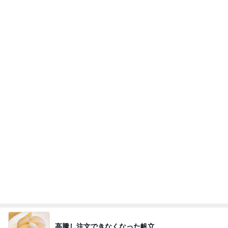
ブルーサファイア
1日前
真琴つばさ 被災地へ心からの祈り
Amebaトピックス
1日前
斎藤元彦がぶらぶら動画のアップを止めた
Bank of Dreamの公営競技はどこへ行く
9日前
約20年振りの寝坊はゴミ回収の日
Amebaトピックス
2日前