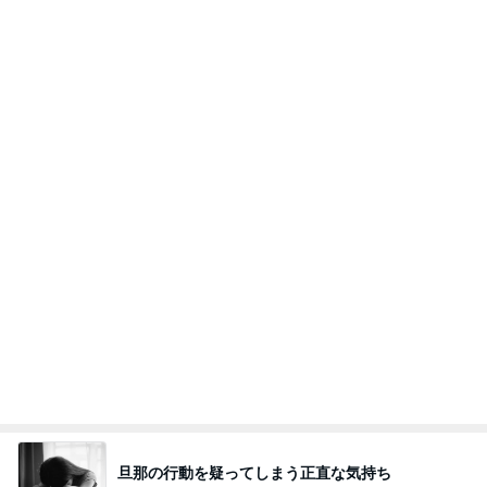
モンスターアクアリウム＆レプタイルズ 買取販売
8日前
情報
自分だけのボトルアクアリウム作り
Amebaトピックス
1日前
力強いジャンプをまるで天上の美しさのように軽や
かに着氷その芸術性によって心奪われる魔法を織り
なす
フィギュアスケート応援（くまはともだち）
2日前
夏祭りのスマートボールで貰った物
Amebaトピックス
9時間前